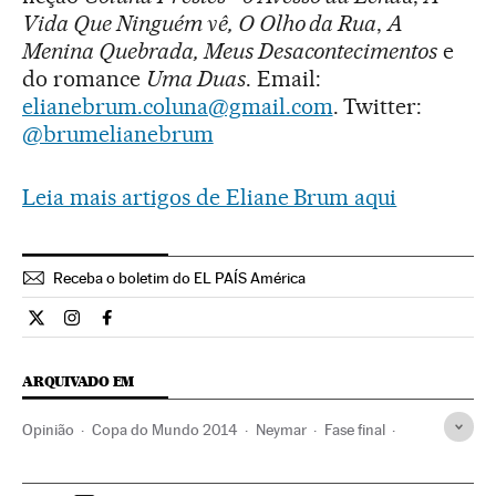
Vida Que Ninguém vê, O Olho da Rua
,
A
Menina Quebrada, Meus Desacontecimentos
e
do romance
Uma Duas
. Email:
elianebrum.coluna@gmail.com
. Twitter:
@brumelianebrum
Leia mais artigos de Eliane Brum aqui
Receba o boletim do EL PAÍS América
Opiniao El País Brasil en Twitter
Opiniao El País Brasil en Instagram
Opiniao El País Brasil en Facebook
ARQUIVADO EM
Opinião
Copa do Mundo 2014
Neymar
Fase final
Copa do Mundo Futebol
Copa do mundo
Racismo