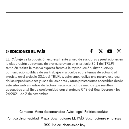
©
EDICIONES EL PAÍS
EL PAÍS BRASIL EN
EL PAÍS BRASI
EL PAÍS B
EL PA
EL PAÍS ejerce la oposición expresa frente al uso de sus obras y prestaciones en
la elaboración de revistas de prensa prevista en el artículo 32.1 del TRLPI;
también realiza la reserva expresa frente a la reproducción, distribución y
comunicación pública de sus trabajos y artículos sobre temas de actualidad
prevista en el artículo 33.1 del TRLPI; y, asimismo, realiza una reserva expresa
de las reproducciones y usos de las obras y otras prestaciones accesibles desde
este sitio web a medios de lectura mecánica u otros medios que resulten
adecuados a tal fin de conformidad con el artículo 67.3 del Real Decreto - ley
24/2021, de 2 de noviembre
Contacto
Venta de contenidos
Aviso legal
Política cookies
Política de privacidad
Mapa
Suscripciones EL PAÍS
Suscripciones empresas
RSS
Índice
Noticias de hoy