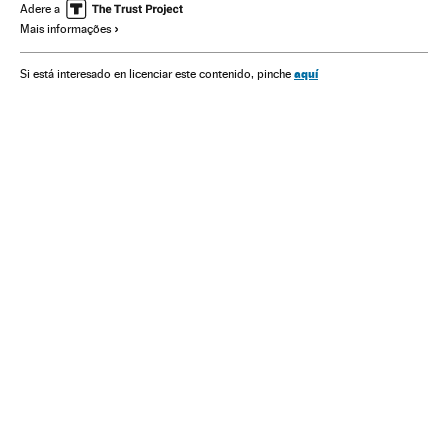
Futebol
Campeonato mundial
Discriminação
Adere a
Mais informações
Competições
Preconceitos
Delitos
Esportes
Problemas sociais
Justiça
Sociedade
aquí
Si está interesado en licenciar este contenido, pinche
Racismo en el deporte