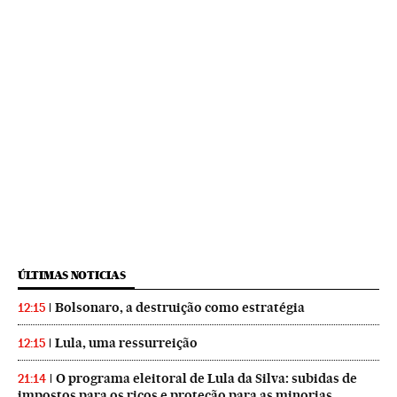
ÚLTIMAS NOTICIAS
Bolsonaro, a destruição como estratégia
12:15
Lula, uma ressurreição
12:15
O programa eleitoral de Lula da Silva: subidas de
21:14
impostos para os ricos e proteção para as minorias