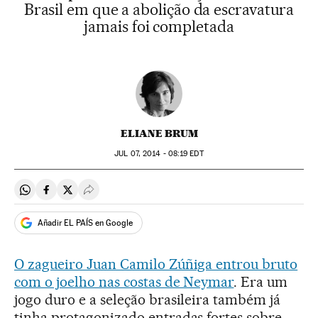
Brasil em que a abolição da escravatura
jamais foi completada
ELIANE BRUM
JUL
07, 2014 - 08:19
EDT
Compartir en Whatsapp
Compartir en Facebook
Compartir en Twitter
Desplegar Redes Sociales
Añadir EL PAÍS en Google
O zagueiro Juan Camilo Zúñiga entrou bruto
com o joelho nas costas de Neymar
. Era um
jogo duro e a seleção brasileira também já
tinha protagonizado entradas fortes sobre