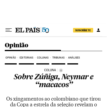
Pular para o conteúdo
SUSCRÍBETE
Opinião
OPINIÃO
EDITORIAIS
COLUNAS
TRIBUNAS
ANÁLISES
COLUNA
i
Sobre Zúñiga, Neymar e
“macacos”
Os xingamentos ao colombiano que tirou
da Copa a estrela da seleção revelam o