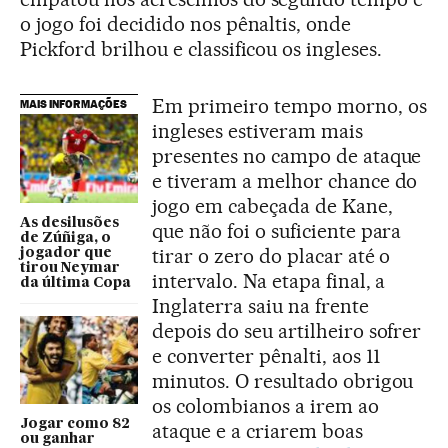
o jogo foi decidido nos pênaltis, onde
Pickford brilhou e classificou os ingleses.
Em primeiro tempo morno, os
MAIS INFORMAÇÕES
ingleses estiveram mais
presentes no campo de ataque
e tiveram a melhor chance do
jogo em cabeçada de Kane,
As desilusões
que não foi o suficiente para
de Zúñiga, o
tirar o zero do placar até o
jogador que
tirou Neymar
intervalo. Na etapa final, a
da última Copa
Inglaterra saiu na frente
depois do seu artilheiro sofrer
e converter pênalti, aos 11
minutos. O resultado obrigou
os colombianos a irem ao
Jogar como 82
ataque e a criarem boas
ou ganhar