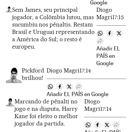
Google
Sem James, seu principal
Diogo
jogador, a Colômbia lutou, mas
Magri
17:15
sucumbiu nos pênaltis. Restam
Brasil e Uruguai representando
Compartir en 
Compartir
Compar
a América do Sul; o resto é
Desplegar Rede
europeu.
Añadir EL
PAÍS en
Google
Pickford
Diogo Magri
17:14
brilhou!
Compartir en Whatsapp
Compartir en Facebook
Compartir en Twitter
Desplegar Redes Sociales
Añadir EL PAÍS en Google
Marcando de pênalti no
Diogo
jogo e na disputa, Harry
Magri
17:14
Kane foi eleito o melhor
jogador da partida.
Compartir en Whatsa
Compartir en Fa
Compartir e
Despleg