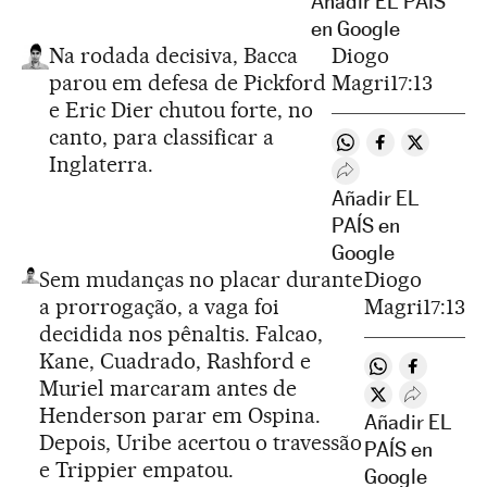
Añadir EL PAÍS
en Google
Na rodada decisiva, Bacca
Diogo
parou em defesa de Pickford
Magri
17:13
e Eric Dier chutou forte, no
canto, para classificar a
Compartir en Wha
Compartir en
Compartir
Inglaterra.
Desplegar Redes S
Añadir EL
PAÍS en
Google
Sem mudanças no placar durante
Diogo
a prorrogação, a vaga foi
Magri
17:13
decidida nos pênaltis. Falcao,
Kane, Cuadrado, Rashford e
Compartir en
Comparti
Muriel marcaram antes de
Compartir en T
Desplegar
Henderson parar em Ospina.
Añadir EL
Depois, Uribe acertou o travessão
PAÍS en
e Trippier empatou.
Google