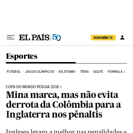
Pular para o conteúdo
SUSCRÍBETE
Esportes
FUTEBOL
JOGOS OLÍMPICOS
ATLETISMO
TÊNIS
GOLFE
FORMULA 1
COPA DO MUNDO RÚSSIA 2018
Mina marca, mas não evita
derrota da Colômbia para a
Inglaterra nos pênaltis
Ingleses levam a melhor nas penalidades e