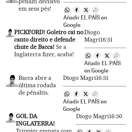
pênalti decisivo
em seus pés!
Compartir en Whatsapp
Compartir en Facebook
Compartir en Twitter
Desplegar Redes 
Añadir EL PAÍS en
Google
PICKFORD! Goleiro cai no
Diogo
canto direito e defende
Magri
16:51
chute de Bacca!
Se a
Inglaterra fizer, acaba!
Compartir en Whatsa
Compartir en Fa
Compartir e
Despleg
Añadir EL PAÍS
en Google
Bacca abre a
Diogo Magri
16:51
última rodada
de pênaltis.
Compartir en Whatsapp
Compartir en Facebook
Compartir en Twitter
Desplegar Redes S
Añadir EL PAÍS en
Google
GOL DA
Diogo Magri
16:50
INGLATERRA!
Trippier empata com