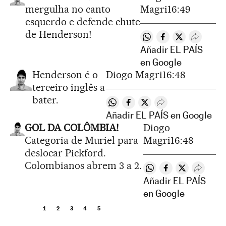
mergulha no canto
Magri
16:49
esquerdo e defende chute
de Henderson!
Compartir en Whatsap
Compartir en Fac
Compartir en 
Desplega
Añadir EL PAÍS
en Google
Henderson é o
Diogo Magri
16:48
terceiro inglês a
bater.
Compartir en Whatsapp
Compartir en Facebook
Compartir en Twitter
Desplegar Redes S
Añadir EL PAÍS en Google
GOL DA COLÔMBIA!
Diogo
Categoria de Muriel para
Magri
16:48
deslocar Pickford.
Colombianos abrem 3 a 2.
Compartir en Whatsa
Compartir en Fa
Compartir en
Despleg
Añadir EL PAÍS
en Google
1
2
3
4
5