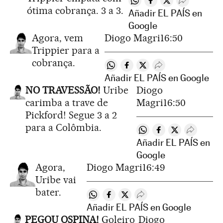
Compartir en Whatsapp
Compartir en Faceb
Compartir en Tw
Desplegar R
ótima cobrança. 3 a 3.
Añadir EL PAÍS en
Google
Agora, vem
Diogo Magri
16:50
Trippier para a
cobrança.
Compartir en Whatsapp
Compartir en Facebook
Compartir en Twitter
Desplegar Redes S
Añadir EL PAÍS en Google
NO TRAVESSÃO!
Uribe
Diogo
carimba a trave de
Magri
16:50
Pickford! Segue 3 a 2
para a Colômbia.
Compartir en Whatsap
Compartir en Fac
Compartir en 
Desplega
Añadir EL PAÍS en
Google
Agora,
Diogo Magri
16:49
Uribe vai
bater.
Compartir en Whatsapp
Compartir en Facebook
Compartir en Twitter
Desplegar Redes Social
Añadir EL PAÍS en Google
PEGOU OSPINA!
Goleiro
Diogo