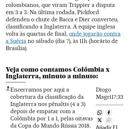
colombianos, que viram Trippier a disputa
em 3 a 3. Na última rodada, Pickford
defendeu o chute de Bacca e Dier converteu,
classificando a Inglaterra. A equipe inglesa
volta às quartas de final,
onde jogarão contra
a Suécia
no sábado (dia 7), às 11h (horário de
Brasília).
Veja como contamos Colômbia x
Inglaterra, minuto a minuto:
Encerramos por aqui a
Diogo
cobertura da classificação da
Magri
17:33
Inglaterra nos pênaltis (4 a 3)
depois de empatar com a
Compartir en 
Compartir
Colômbia por 1 a 1, pelas oitavas
Compartir en T
Desplegar
da Copa do Mundo Rússia 2018.
Añadir EL