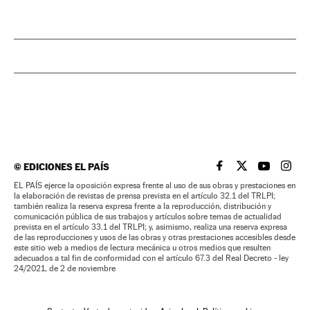
©
EDICIONES EL PAÍS
EL PAÍS BRASIL EN
EL PAÍS BRASI
EL PAÍS B
EL PA
EL PAÍS ejerce la oposición expresa frente al uso de sus obras y prestaciones en
la elaboración de revistas de prensa prevista en el artículo 32.1 del TRLPI;
también realiza la reserva expresa frente a la reproducción, distribución y
comunicación pública de sus trabajos y artículos sobre temas de actualidad
prevista en el artículo 33.1 del TRLPI; y, asimismo, realiza una reserva expresa
de las reproducciones y usos de las obras y otras prestaciones accesibles desde
este sitio web a medios de lectura mecánica u otros medios que resulten
adecuados a tal fin de conformidad con el artículo 67.3 del Real Decreto - ley
24/2021, de 2 de noviembre