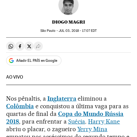
DIOGO MAGRI
São Paulo -
JUL
03, 2018 - 17:07
EDT
Compartir en Whatsapp
Compartir en Facebook
Compartir en Twitter
Desplegar Redes Sociales
Añadir EL PAÍS en Google
AO VIVO
Nos pênaltis, a
Inglaterra
eliminou a
Colômbia
e conquistou a última vaga para as
quartas de final da
Copa do Mundo Rússia
2018
, para enfrentar a
Suécia
.
Harry Kane
abriu o placar, o zagueiro
Yerry Mina
empatou nos acréscimos do segundo tempo e