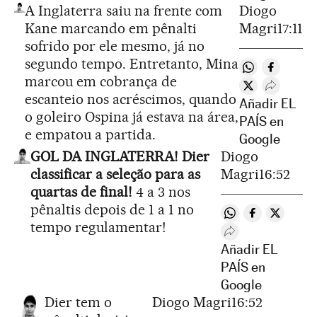
A Inglaterra saiu na frente com
Diogo
Kane marcando em pênalti
Magri
17:11
sofrido por ele mesmo, já no
segundo tempo. Entretanto, Mina
Compartir en
Comparti
marcou em cobrança de
Compartir en 
Desplega
escanteio nos acréscimos, quando
Añadir EL
o goleiro Ospina já estava na área,
PAÍS en
e empatou a partida.
Google
GOL DA INGLATERRA! Dier
Diogo
classificar a seleção para as
Magri
16:52
quartas de final!
4 a 3 nos
pênaltis depois de 1 a 1 no
Compartir en Wh
Compartir e
Comparti
tempo regulamentar!
Desplegar Redes 
Añadir EL
PAÍS en
Google
Dier tem o
Diogo Magri
16:52