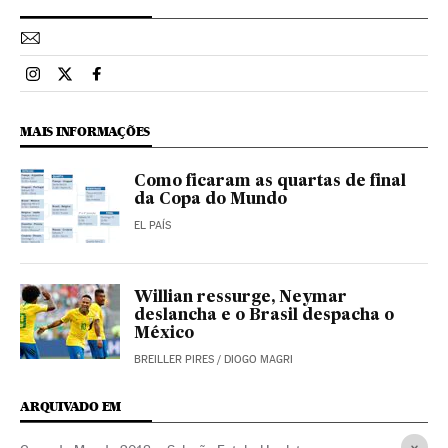
Esportes El País Brasil en Instagram
Esportes El País Brasil en Twitter
Esportes El País Brasil en Facebook
MAIS INFORMAÇÕES
Como ficaram as quartas de final
da Copa do Mundo
EL PAÍS
Willian ressurge, Neymar
deslancha e o Brasil despacha o
México
BREILLER PIRES
/
DIOGO MAGRI
ARQUIVADO EM