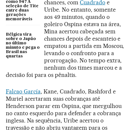
chances, com
Cuadrado
e
como 94? A
seleção de Tite
Uribe. No entanto, somente
entre duas
gerações
aos 49 minutos, quando o
memoráveis
goleiro Ospina estava na área,
Mina acertou cabeçada sem
Bélgica vira
chances depois de escanteio e
sobre o Japão
no último
empatou a partida em Moscou,
minuto e pega o
levando o confronto para a
Brasil nas
quartas
prorrogação. No tempo extra,
nenhum dos times marcou e a
decisão foi para os pênaltis.
Falcao García
, Kane, Cuadrado, Rashford e
Muriel acertaram suas cobranças até
Henderson parar em Ospina, que mergulhou
no canto esquerdo para defender a cobrança
inglesa. Na sequência, Uribe acertou o
travessão e não abriu vantagem para os