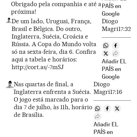
Obrigado pela companhia e até a
PAÍS en
próxima!
Google
De um lado, Uruguai, França,
Diogo
Brasil e Bélgica. Do outro,
Magri
17:32
Inglaterra, Suécia, Croácia e
Rússia. A Copa do Mundo volta
Compartir en 
Compartir
só na sexta-feira, dia 6. Confira
Compartir en T
Desplegar
aqui a tabela e horários:
Añadir EL
http://cort.as/-7mSJ
PAÍS en
Google
Nas quartas de final, a
Diogo
Inglaterra enfrenta a Suécia.
Magri
17:16
O jogo está marcado para o
dia 7 de julho, às 11h, horário
Compartir en Wha
Compartir en
Compartir
de Brasília.
Desplegar Redes S
Añadir EL
PAÍS en