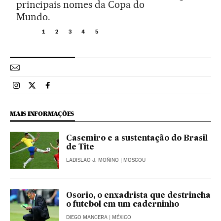
principais nomes da Copa do
Mundo.
1
2
3
4
5
Esportes El País Brasil en Instagram
Esportes El País Brasil en Twitter
Esportes El País Brasil en Facebook
MAIS INFORMAÇÕES
Casemiro e a sustentação do Brasil
de Tite
LADISLAO J. MOÑINO
| MOSCOU
Osorio, o enxadrista que destrincha
o futebol em um caderninho
DIEGO MANCERA
| MÉXICO