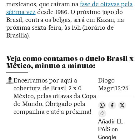
mexicanos, que caíram na
fase de oitavas pela
sétima vez
desde 1986. O próximo jogo do
Brasil, contra os belgas, será em Kazan, na
próxima sexta-feira, às 15h (horário de
Brasília).
Veja como contamos o duelo Brasil x
México, minuto a minuto:
Encerramos por aqui a
Diogo
cobertura de Brasil 2 x 0
Magri
13:25
México, pelas oitavas da Copa
do Mundo. Obrigado pela
Compartir en Wh
Compartir e
Comparti
companhia e até a próxima!
Desplegar Redes 
Añadir EL
PAÍS en
Google