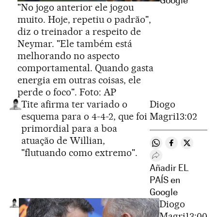
Google
"No jogo anterior ele jogou
muito. Hoje, repetiu o padrão",
diz o treinador a respeito de
Neymar. "Ele também está
melhorando no aspecto
comportamental. Quando gasta
energia em outras coisas, ele
perde o foco". Foto: AP
Tite afirma ter variado o
Diogo
esquema para o 4-4-2, que foi
Magri
13:02
primordial para a boa
atuação de Willian,
Compartir en Wha
Compartir en
Comparti
"flutuando como extremo".
Desplegar Redes S
Añadir EL
PAÍS en
Google
Diogo
Magri
13:00