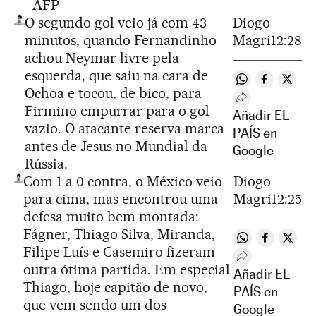
AFP
O segundo gol veio já com 43
Diogo
minutos, quando Fernandinho
Magri
12:28
achou Neymar livre pela
esquerda, que saiu na cara de
Compartir en 
Compartir
Compa
Ochoa e tocou, de bico, para
Desplegar Rede
Firmino empurrar para o gol
Añadir EL
vazio. O atacante reserva marca
PAÍS en
antes de Jesus no Mundial da
Google
Rússia.
Com 1 a 0 contra, o México veio
Diogo
para cima, mas encontrou uma
Magri
12:25
defesa muito bem montada:
Fágner, Thiago Silva, Miranda,
Compartir en 
Compartir
Compa
Filipe Luís e Casemiro fizeram
Desplegar Rede
outra ótima partida. Em especial
Añadir EL
Thiago, hoje capitão de novo,
PAÍS en
que vem sendo um dos
Google