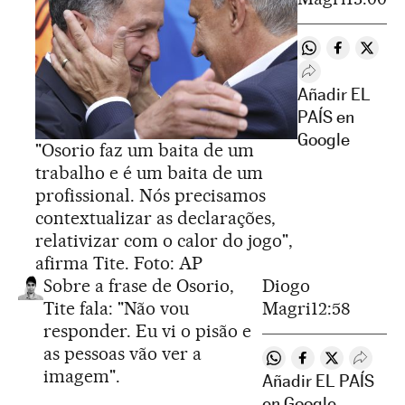
Compartir en 
Compartir
Compa
Desplegar Rede
Añadir EL
PAÍS en
Google
"Osorio faz um baita de um
trabalho e é um baita de um
profissional. Nós precisamos
contextualizar as declarações,
relativizar com o calor do jogo",
afirma Tite. Foto: AP
Sobre a frase de Osorio,
Diogo
Tite fala: "Não vou
Magri
12:58
responder. Eu vi o pisão e
as pessoas vão ver a
Compartir en Whats
Compartir en F
Compartir e
Desple
imagem".
Añadir EL PAÍS
en Google