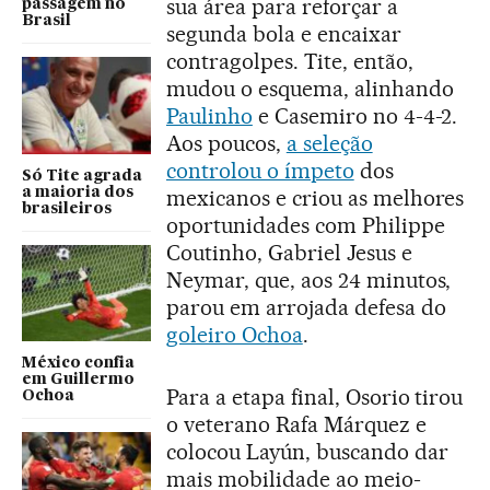
sua área para reforçar a
passagem no
Brasil
segunda bola e encaixar
contragolpes. Tite, então,
mudou o esquema, alinhando
Paulinho
e Casemiro no 4-4-2.
Aos poucos,
a seleção
controlou o ímpeto
dos
Só Tite agrada
a maioria dos
mexicanos e criou as melhores
brasileiros
oportunidades com Philippe
Coutinho, Gabriel Jesus e
Neymar, que, aos 24 minutos,
parou em arrojada defesa do
goleiro Ochoa
.
México confia
em Guillermo
Para a etapa final, Osorio tirou
Ochoa
o veterano Rafa Márquez e
colocou Layún, buscando dar
mais mobilidade ao meio-