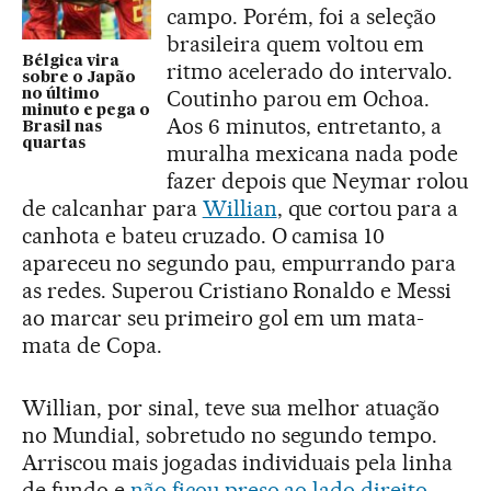
campo. Porém, foi a seleção
brasileira quem voltou em
Bélgica vira
ritmo acelerado do intervalo.
sobre o Japão
Coutinho parou em Ochoa.
no último
minuto e pega o
Aos 6 minutos, entretanto, a
Brasil nas
quartas
muralha mexicana nada pode
fazer depois que Neymar rolou
de calcanhar para
Willian
, que cortou para a
canhota e bateu cruzado. O camisa 10
apareceu no segundo pau, empurrando para
as redes. Superou Cristiano Ronaldo e Messi
ao marcar seu primeiro gol em um mata-
mata de Copa.
Willian, por sinal, teve sua melhor atuação
no Mundial, sobretudo no segundo tempo.
Arriscou mais jogadas individuais pela linha
de fundo e
não ficou preso ao lado direito
,