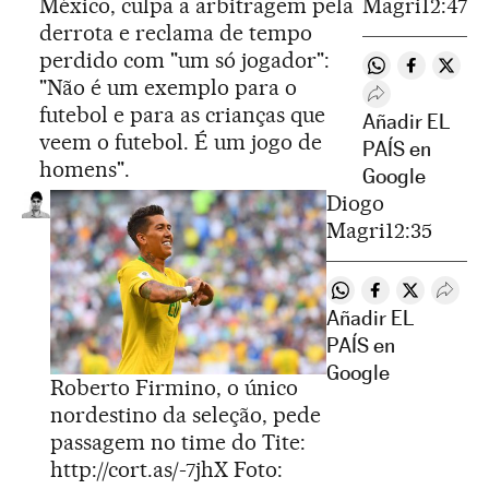
México, culpa a arbitragem pela
Magri
12:47
derrota e reclama de tempo
perdido com "um só jogador":
Compartir en 
Compartir
Compa
"Não é um exemplo para o
Desplegar Rede
futebol e para as crianças que
Añadir EL
veem o futebol. É um jogo de
PAÍS en
homens".
Google
Diogo
Magri
12:35
Compartir en What
Compartir en 
Compartir 
Despl
Añadir EL
PAÍS en
Google
Roberto Firmino, o único
nordestino da seleção, pede
passagem no time do Tite:
http://cort.as/-7jhX
Foto: