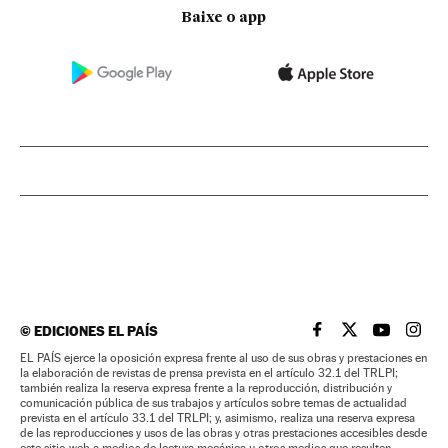
Baixe o app
©
EDICIONES EL PAÍS
EL PAÍS BRASIL EN
EL PAÍS BRASI
EL PAÍS B
EL PA
EL PAÍS ejerce la oposición expresa frente al uso de sus obras y prestaciones en
la elaboración de revistas de prensa prevista en el artículo 32.1 del TRLPI;
también realiza la reserva expresa frente a la reproducción, distribución y
comunicación pública de sus trabajos y artículos sobre temas de actualidad
prevista en el artículo 33.1 del TRLPI; y, asimismo, realiza una reserva expresa
de las reproducciones y usos de las obras y otras prestaciones accesibles desde