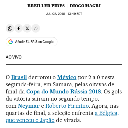
BREILLER PIRES
DIOGO MAGRI
JUL
02, 2018 - 13:49
EDT
Compartir en Whatsapp
Compartir en Facebook
Compartir en Twitter
Desplegar Redes Sociales
Añadir EL PAÍS en Google
AO VIVO
O
Brasil
derrotou o
México
por 2 a 0 nesta
segunda-feira, em Samara, pelas oitavas de
final da
Copa do Mundo Rússia 2018
. Os gols
da vitória saíram no segundo tempo,
com
Neymar
e
Roberto Firmino
. Agora, nas
quartas de final, a seleção enfrenta
a Bélgica,
que venceu o Japão
de virada.