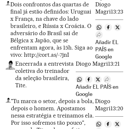
Dois confrontos das quartas de
Diogo
final já estão definidos: Uruguai
Magri
13:23
x França, na chave do lado
brasileiro, e Rússia x Croácia. O
Compartir en 
Compartir
Compa
adversário do Brasil sai de
Desplegar Rede
Bélgica x Japão, que se
Añadir EL
enfrentam agora, às 15h. Siga ao
PAÍS en
vivo:
http://cort.as/-7jnI
Google
Encerrada a entrevista
Diogo Magri
13:21
coletiva do treinador
da seleção brasileira,
Compartir en Whatsapp
Compartir en Faceb
Compartir en Tw
Desplegar 
Tite.
Añadir EL PAÍS en
Google
"Tu marca o setor, depois a bola,
Diogo
depois o homem. Apostamos
Magri
13:20
nessa estratégia e treinamos ela.
Por isso sofremos tão pouco",
Compartir en 
Compartir
Compa