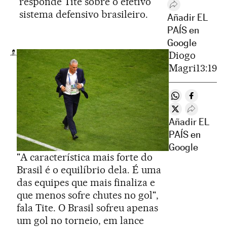
responde Tite sobre o efetivo
Desplegar Rede
sistema defensivo brasileiro.
Añadir EL
PAÍS en
Google
Diogo
Magri
13:19
Compartir en 
Compartir
Compartir en T
Desplegar
Añadir EL
PAÍS en
Google
"A característica mais forte do
Brasil é o equilíbrio dela. É uma
das equipes que mais finaliza e
que menos sofre chutes no gol",
fala Tite. O Brasil sofreu apenas
um gol no torneio, em lance