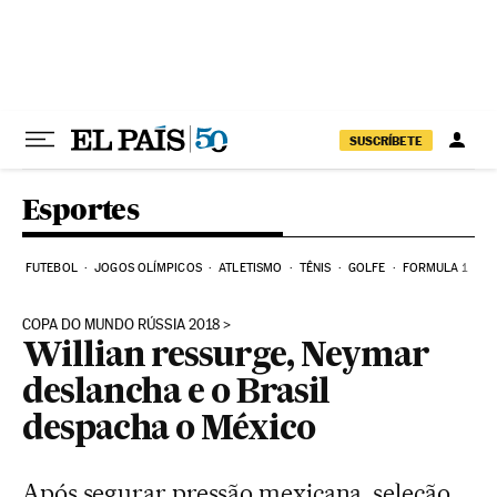
Pular para o conteúdo
SUSCRÍBETE
Esportes
FUTEBOL
JOGOS OLÍMPICOS
ATLETISMO
TÊNIS
GOLFE
FORMULA 1
COPA DO MUNDO RÚSSIA 2018
Willian ressurge, Neymar
deslancha e o Brasil
despacha o México
Após segurar pressão mexicana, seleção