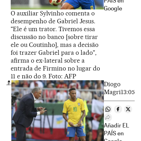
PAÍS en
Google
O auxiliar Sylvinho comenta o
desempenho de Gabriel Jesus.
"Ele é um trator. Tivemos essa
discussão no banco [sobre tirar
ele ou Coutinho], mas a decisão
foi trazer Gabriel para o lado",
afirma o ex-lateral sobre a
entrada de Firmino no lugar do
11 e não do 9. Foto: AFP
Diogo
Magri
13:05
Compartir en 
Compartir
Compa
Desplegar Rede
Añadir EL
PAÍS en