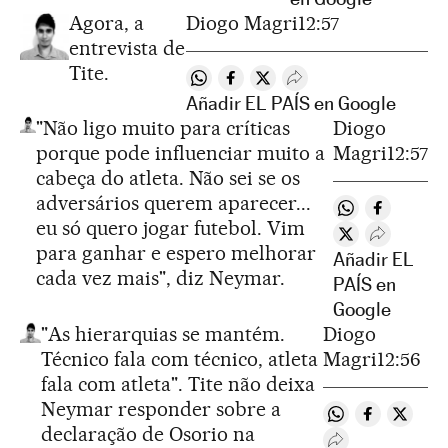
Agora, a
Diogo Magri
12:57
entrevista de
Tite.
Compartir en Whatsapp
Compartir en Facebook
Compartir en Twitter
Desplegar Redes Soci
Añadir EL PAÍS en Google
"Não ligo muito para críticas
Diogo
porque pode influenciar muito a
Magri
12:57
cabeça do atleta. Não sei se os
adversários querem aparecer...
Compartir en 
Compartir
eu só quero jogar futebol. Vim
Compartir en T
Desplegar
para ganhar e espero melhorar
Añadir EL
cada vez mais", diz Neymar.
PAÍS en
Google
"As hierarquias se mantém.
Diogo
Técnico fala com técnico, atleta
Magri
12:56
fala com atleta". Tite não deixa
Neymar responder sobre a
Compartir en W
Compartir 
Compar
declaração de Osorio na