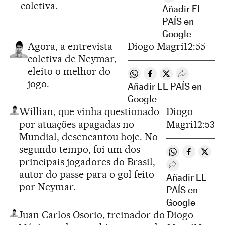
Desplegar Redes
coletiva.
Añadir EL
PAÍS en
Google
Agora, a entrevista
Diogo Magri
12:55
coletiva de Neymar,
eleito o melhor do
Compartir en Whatsapp
Compartir en Facebo
Compartir en Twi
Desplegar R
jogo.
Añadir EL PAÍS en
Google
Willian, que vinha questionado
Diogo
por atuações apagadas no
Magri
12:53
Mundial, desencantou hoje. No
segundo tempo, foi um dos
Compartir en 
Compartir
Compa
principais jogadores do Brasil,
Desplegar Rede
autor do passe para o gol feito
Añadir EL
por Neymar.
PAÍS en
Google
Juan Carlos Osorio, treinador do
Diogo