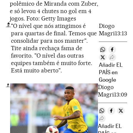
polêmico de Miranda com Zuber,
e só levou 4 chutes no gol em 4
jogos. Foto: Getty Images
"O nível que nós atingimos é
Diogo
para quartas de final. Temos que
Magri
13:13
consolidar para nos manter".
Tite ainda rechaça fama de
Compartir en 
Compartir
favorito. "O nível das outras
Compartir en T
Desplegar
equipes também é muito forte.
Añadir EL
Está muito aberto".
PAÍS en
Google
Diogo
Magri
13:09
Compartir en 
Compartir
Compa
Desplegar Rede
Añadir EL