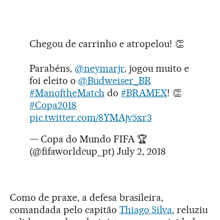
Chegou de carrinho e atropelou! 👏
Parabéns,
@neymarjr
, jogou muito e
foi eleito o
@Budweiser_BR
#ManoftheMatch
do
#BRAMEX
! 👏
#Copa2018
pic.twitter.com/8YMAjv5xr3
— Copa do Mundo FIFA 🏆
(@fifaworldcup_pt)
July 2, 2018
Como de praxe, a defesa brasileira,
comandada pelo capitão
Thiago Silva
, reluziu