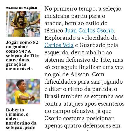
No primeiro tempo, a seleção
MAIS INFORMAÇÕES
mexicana partiu para o
ataque, bem ao estilo do
técnico
Juan Carlos Osorio
.
Explorando a velocidade de
Jogar como 82
Carlos Vela
e Guardado pela
ou ganhar
esquerda, deu trabalho ao
como 94? A
seleção de Tite
sistema defensivo de Tite, mas
entre duas
gerações
só conseguiu finalizar uma vez
memoráveis
no gol de Alisson. Com
dificuldades para sair jogando
e ditar o ritmo da partida, o
Brasil também se expunha aos
contra-ataques após escanteios
no campo ofensivo, já que
Roberto
Firmino, o
Osorio costuma posicionar
único
nordestino da
apenas quatro defensores em
seleção, pede