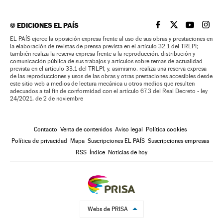
©
EDICIONES EL PAÍS
EL PAÍS BRASIL EN
EL PAÍS BRASI
EL PAÍS B
EL PA
EL PAÍS ejerce la oposición expresa frente al uso de sus obras y prestaciones en
la elaboración de revistas de prensa prevista en el artículo 32.1 del TRLPI;
también realiza la reserva expresa frente a la reproducción, distribución y
comunicación pública de sus trabajos y artículos sobre temas de actualidad
prevista en el artículo 33.1 del TRLPI; y, asimismo, realiza una reserva expresa
de las reproducciones y usos de las obras y otras prestaciones accesibles desde
este sitio web a medios de lectura mecánica u otros medios que resulten
adecuados a tal fin de conformidad con el artículo 67.3 del Real Decreto - ley
24/2021, de 2 de noviembre
Contacto
Venta de contenidos
Aviso legal
Política cookies
Política de privacidad
Mapa
Suscripciones EL PAÍS
Suscripciones empresas
RSS
Índice
Noticias de hoy
Webs de PRISA