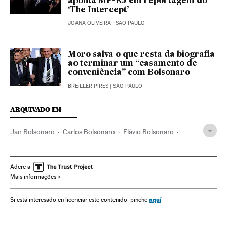
aponta MP-RJ em reportagem do
‘The Intercept’
JOANA OLIVEIRA
| SÃO PAULO
Moro salva o que resta da biografia
ao terminar um “casamento de
conveniência” com Bolsonaro
BREILLER PIRES
| SÃO PAULO
ARQUIVADO EM
Jair Bolsonaro
Carlos Bolsonaro
Flávio Bolsonaro
STF
Brasília
Rio de Janeiro
Brasil
Polícia Federal
Operação Lava Jato
Sergio Moro
América
Adere a
Mais informações
Ministério da Justiça e Segurança Pública
Corrupção
Crises políticas
aquí
Si está interesado en licenciar este contenido, pinche