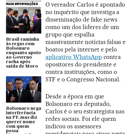
O vereador Carlos é apontado
MAIS INFORMAÇÕES
no inquérito que investiga a
disseminação de fake news
como um dos líderes de um
grupo que espalha
Brasil caminha
massivamente notícias falsas e
às cegas com
boatos pela internet e pelo
Bolsonaro
enquanto apoio
aplicativo WhatsApp
contra
ao Governo
racha após
opositores do presidente e
saída de Moro
contra instituições, como o
STF e o Congresso Nacional.
Desde a época em que
Bolsonaro era deputado,
Bolsonaro nega
Carlos é o seu estrategista nas
interferência
redes sociais. Foi ele quem
na PF, mas diz
querer nome
indicou os assessores
com quem
possa
presidenciais para atuar nesta