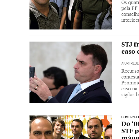
Os quatr
pela PF 
conselhe
interlo
STJ f
caso 
AIURI REB
Recurso
contest
Promoto
caso na
sigilos 
GOVERNO 
Do ‘0
STF p
máqu