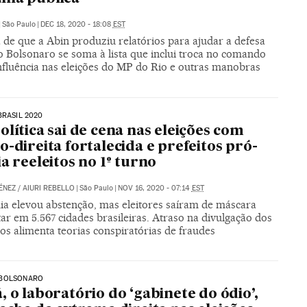
|
São Paulo
|
DEC 18, 2020 - 18:08
EST
 de que a Abin produziu relatórios para ajudar a defesa
o Bolsonaro se soma à lista que inclui troca no comando
influência nas eleições do MP do Rio e outras manobras
BRASIL 2020
olítica sai de cena nas eleições com
o-direita fortalecida e prefeitos pró-
ia reeleitos no 1º turno
ÉNEZ
/
AIURI REBELLO
|
São Paulo
|
NOV 16, 2020 - 07:14
EST
a elevou abstenção, mas eleitores saíram de máscara
ar em 5.567 cidades brasileiras. Atraso na divulgação dos
os alimenta teorias conspiratórias de fraudes
BOLSONARO
, o laboratório do ‘gabinete do ódio’,