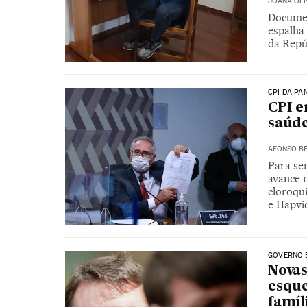
JOANA OLI
Documen
espalha 
da Repúb
CPI DA PA
CPI e
saúde
AFONSO BE
Para se
avance 
cloroqu
e Hapvi
GOVERNO 
Novas
esque
famíl