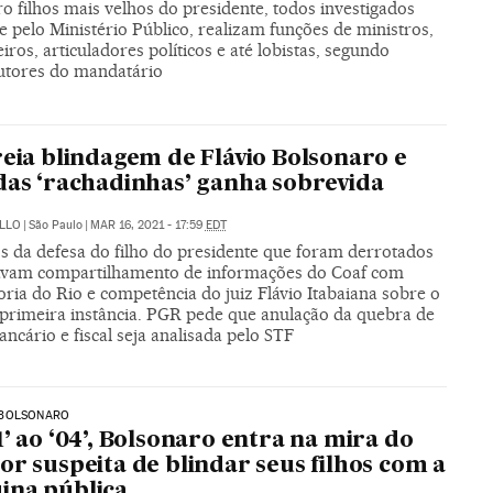
o filhos mais velhos do presidente, todos investigados
e pelo Ministério Público, realizam funções de ministros,
iros, articuladores políticos e até lobistas, segundo
cutores do mandatário
reia blindagem de Flávio Bolsonaro e
das ‘rachadinhas’ ganha sobrevida
ELLO
|
São Paulo
|
MAR 16, 2021 - 17:59
EDT
s da defesa do filho do presidente que foram derrotados
avam compartilhamento de informações do Coaf com
ria do Rio e competência do juiz Flávio Itabaiana sobre o
 primeira instância. PGR pede que anulação da quebra de
bancário e fiscal seja analisada pelo STF
BOLSONARO
1’ ao ‘04’, Bolsonaro entra na mira do
or suspeita de blindar seus filhos com a
ina pública