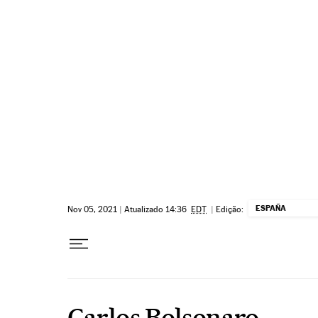
Pular para o conteúdo
ESPAÑA
Nov 05, 2021
|
Atualizado 14:36
EDT
|
Edição:
Carlos Bolsonaro