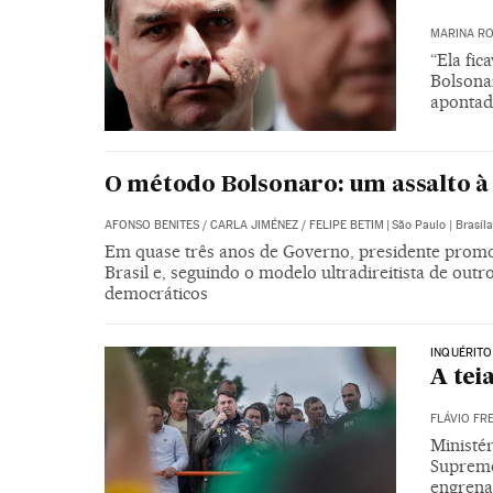
MARINA RO
“Ela fic
Bolsonar
apontad
O método Bolsonaro: um assalto 
AFONSO BENITES
/
CARLA JIMÉNEZ
/
FELIPE BETIM
|
São Paulo | Brasíla
Em quase três anos de Governo, presidente promo
Brasil e, seguindo o modelo ultradireitista de out
democráticos
INQUÉRITO
A tei
FLÁVIO FRE
Ministé
Supremo
engrena