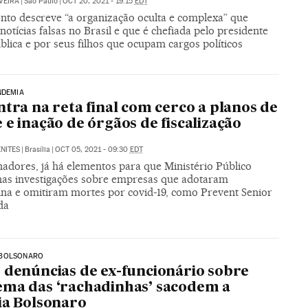
VEIRA
|
São Paulo
|
OCT 20, 2021 - 19:15
EDT
to descreve “a organização oculta e complexa” que
notícias falsas no Brasil e que é chefiada pelo presidente
lica e por seus filhos que ocupam cargos políticos
NDEMIA
ntra na reta final com cerco a planos de
 e inação de órgãos de fiscalização
NITES
|
Brasília
|
OCT 05, 2021 - 09:30
EDT
nadores, já há elementos para que Ministério Público
nas investigações sobre empresas que adotaram
ina e omitiram mortes por covid-19, como Prevent Senior
da
BOLSONARO
 denúncias de ex-funcionário sobre
ma das ‘rachadinhas’ sacodem a
ia Bolsonaro