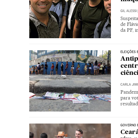
GIL ALESSI
Suspeita
de Flávi
da PF, 
ELEIÇÕES 
Antip
centr
ciênc
CARLA JIM
Pandemi
para vot
resultad
GOVERNO 
Ceará