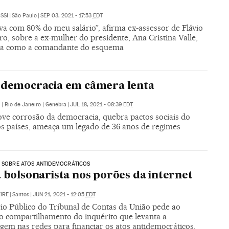
SSI
|
São Paulo
|
SEP 03, 2021 - 17:53
EDT
ava com 80% do meu salário”, afirma ex-assessor de Flávio
o, sobre a ex-mulher do presidente, Ana Cristina Valle,
a como a comandante do esquema
à democracia em câmera lenta
 | Rio de Janeiro | Genebra
|
JUL 18, 2021 - 08:39
EDT
ve corrosão da democracia, quebra pactos sociais do
ros países, ameaça um legado de 36 anos de regimes
 SOBRE ATOS ANTIDEMOCRÁTICOS
a bolsonarista nos porões da internet
IRE
|
Santos
|
JUN 21, 2021 - 12:05
EDT
rio Público do Tribunal de Contas da União pede ao
 compartilhamento do inquérito que levanta a
gem nas redes para financiar os atos antidemocráticos.