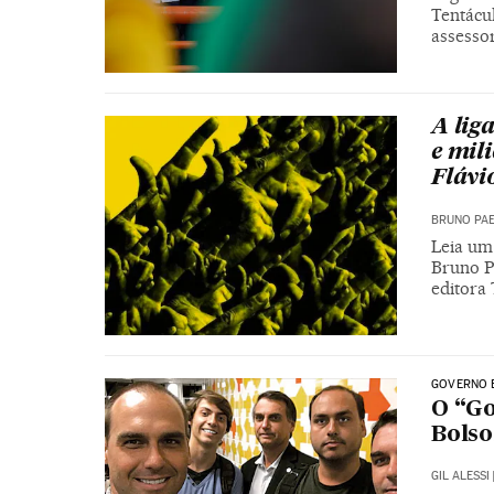
Tentácu
assesso
A lig
e mili
Flávi
BRUNO PA
Leia um 
Bruno Pa
editora
GOVERNO 
O “Go
Bols
GIL ALESSI