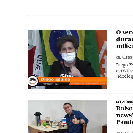
O ve
duran
milíci
GIL ALESSI
Diego Es
após faz
“ideolog
RELATÓRIO
Bolso
news’
Pand