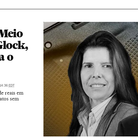
 Meio
Glock,
a o
 14:36
EDT
de reais em
ratos sem