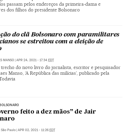
los passam pelos endereços da primeira-dama e
res dos filhos do presidente Bolsonaro
ação do clã Bolsonaro com paramilitares
cianos se estreitou com a eleição de
o
ES MANSO
|
APR 24, 2021 - 17:34
EDT
trecho do novo livro do jornalista, escritor e pesquisador
es Manso, ‘A República das milícias’, publicado pela
 Todavia
BOLSONARO
verno feito a dez mãos” de Jair
onaro
|
São Paulo
|
APR 02, 2021 - 11:26
EDT