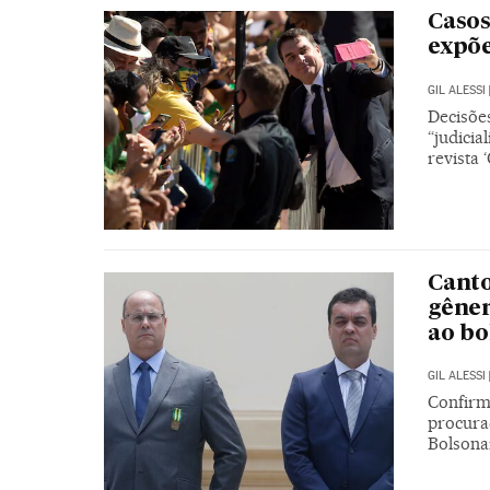
Casos
expõe
GIL ALESSI
Decisõe
“judicia
revista 
Canto
gêner
ao b
GIL ALESSI
Confirm
procura
Bolsonar