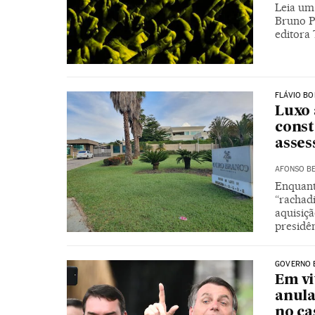
Leia um 
Bruno Pa
editora
FLÁVIO B
Luxo 
const
asses
AFONSO BE
Enquant
“rachadi
aquisiçã
presidê
GOVERNO 
Em vi
anula
no ca