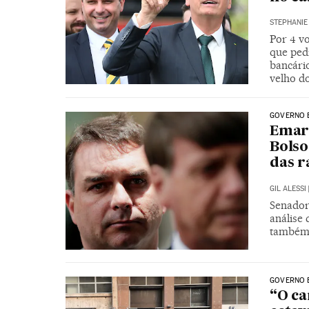
STEPHANI
Por 4 vo
que ped
bancário
velho d
GOVERNO 
Emara
Bolso
das r
GIL ALESSI
Senador
análise 
também 
GOVERNO 
“O ca