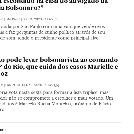
a escondido na casa do advogado da
ia Bolsonaro?”
RI
|
São Paulo
|
DEC 11, 2020 - 11:45
EST
o anda por São Paulo com uma van que vende ovos
is e faz perguntas de cunho político através de seu
 de som, tendo o presidente como principal alvo
ão pode levar bolsonarista ao comando
 do Rio, que cuida dos casos Marielle e
roz
IM
|
São Paulo
|
DEC 10, 2020 - 18:42
EST
ia vota nesta sexta para formar a lista tríplice, mas
dor não se compromete a escolher o mais votado. Um
didatos é Marcelo Rocha Monteiro, próximo de Flávio
ro
IROZ