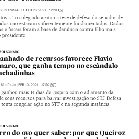
E VENDRUSCOLO
|
FEB 23, 2021 - 17:20
EST
tos a 1 o colegiado acatou a tese de defesa do senador de
idos não estavam suficientemente fundamentados. Dados
s e fiscais foram a base de denúncia contra filho mais
o presidente
BOLSONARO
nhado de recursos favorece Flavio
naro, que ganha tempo no escândalo
achadinhas
|
São Paulo
|
FEB 10, 2021 - 17:50
EST
 ganhou mais 14 dias de respiro com o adiamento da
de seus recursos para barrar investigação no STJ. Defesa
tenta congelar ação no STF e na segunda instância
BOLSONARO
rro do ovo quer saber: por que Queiroz