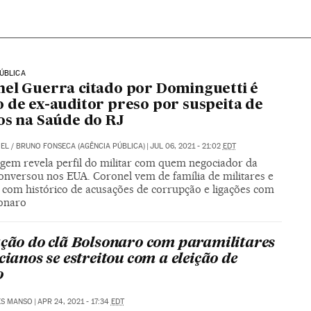
ÚBLICA
el Guerra citado por Dominguetti é
 de ex-auditor preso por suspeita de
os na Saúde do RJ
IEL / BRUNO FONSECA (AGÊNCIA PÚBLICA)
|
JUL 06, 2021 - 21:02
EDT
gem revela perfil do militar com quem negociador da
conversou nos EUA. Coronel vem de família de militares e
s com histórico de acusações de corrupção e ligações com
sonaro
ação do clã Bolsonaro com paramilitares
cianos se estreitou com a eleição de
o
ES MANSO
|
APR 24, 2021 - 17:34
EDT