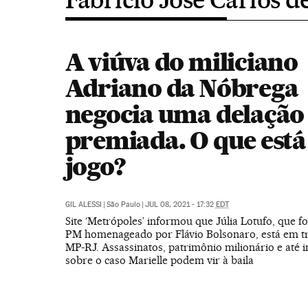
A viúva do miliciano
Adriano da Nóbrega
negocia uma delação
premiada. O que est
jogo?
GIL ALESSI
|
São Paulo
|
JUL 08, 2021 - 17:32
EDT
Site ‘Metrópoles’ informou que Júlia Lotufo, que f
PM homenageado por Flávio Bolsonaro, está em tr
MP-RJ. Assassinatos, patrimônio milionário e até 
sobre o caso Marielle podem vir à baila