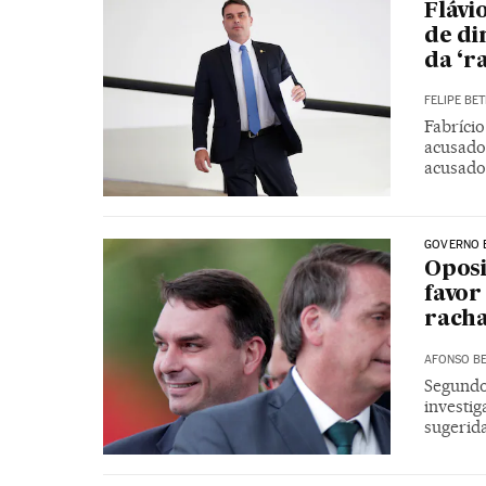
Flávi
de di
da ‘r
FELIPE BET
Fabríci
acusado
acusado
GOVERNO 
Oposi
favor
rach
AFONSO BE
Segundo 
investig
sugerid