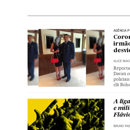
AGÊNCIA P
Coron
irmão
desvi
ALICE MAC
Reporta
Davati 
policiai
clã Bol
A lig
e mili
Flávi
BRUNO PA