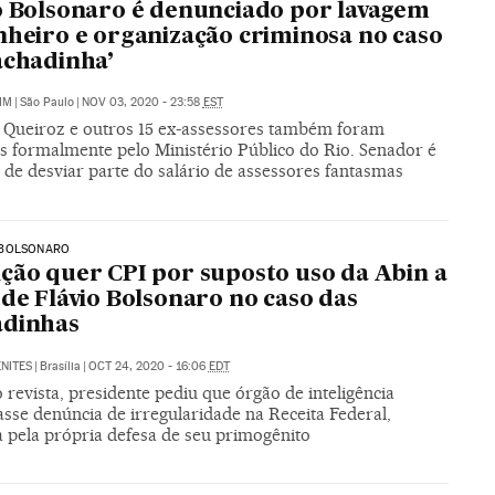
o Bolsonaro é denunciado por lavagem
nheiro e organização criminosa no caso
achadinha’
IM
|
São Paulo
|
NOV 03, 2020 - 23:58
EST
o Queiroz e outros 15 ex-assessores também foram
s formalmente pelo Ministério Público do Rio. Senador é
 de desviar parte do salário de assessores fantasmas
BOLSONARO
ção quer CPI por suposto uso da Abin a
 de Flávio Bolsonaro no caso das
adinhas
NITES
|
Brasília
|
OCT 24, 2020 - 16:06
EDT
revista, presidente pediu que órgão de inteligência
asse denúncia de irregularidade na Receita Federal,
a pela própria defesa de seu primogênito