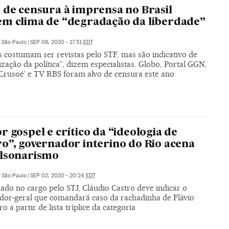
 de censura à imprensa no Brasil
m clima de “degradação da liberdade”
|
São Paulo
|
SEP 08, 2020 - 17:51
EDT
s costumam ser revistas pelo STF, mas são indicativo de
lização da política”, dizem especialistas. Globo, Portal GGN,
‘Crusoé’ e TV RBS foram alvo de censura este ano
r gospel e crítico da “ideologia de
o”, governador interino do Rio acena
olsonarismo
|
São Paulo
|
SEP 02, 2020 - 20:24
EDT
ado no cargo pelo STJ, Cláudio Castro deve indicar o
dor-geral que comandará caso da rachadinha de Flávio
o a partir de lista tríplice da categoria