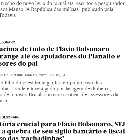
trecho do novo livro do jornalista, escritor e pesquisador
es Manso, ‘A República das milícias’, publicado pela
 Todavia
OLSONARO
acima de tudo de Flávio Bolsonaro
range até os apoiadores do Planalto e
sores do pai
NITES
|
Brasília
|
MAR 02, 2021 - 20:05
EST
o filho do presidente ganha tempo no caso das
nhas”, onde é investigado por lavagem de dinheiro,
o de mansão Brasília provoca críticas de assessores da
ncia
BOLSONARO
tória crucial para Flávio Bolsonaro, STJ
 a quebra de seu sigilo bancário e fiscal
so das ‘rachadinhas’