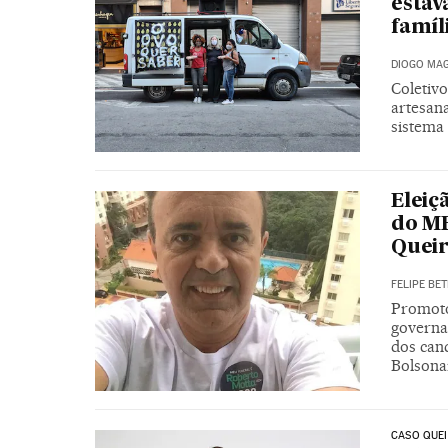
estav
famíl
DIOGO MAG
Coletiv
artesana
sistema
Eleiç
do MP
Quei
FELIPE BET
Promotor
governa
dos can
Bolsona
CASO QUE