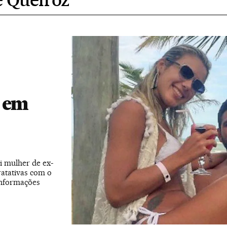
á em
oi mulher de ex-
atativas com o
informações