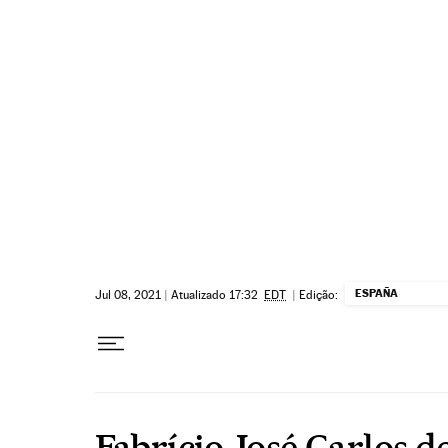
Pular para o conteúdo
ESPAÑA
Jul 08, 2021
|
Atualizado 17:32
EDT
|
Edição:
Fabrício José Carlos d