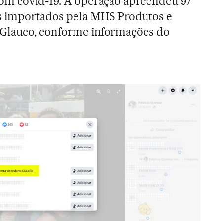
com covid-19. A operação apreendeu 97
s importados pela MHS Produtos e
r Glauco, conforme informações do