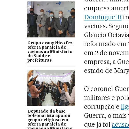
empresa ameri
Dominguetti
tr
vacinas. Segun
Glaucio Octavi
reformado em 
Grupo evangélico fez
oferta paralela de
em 2 de novemb
vacinas ao Ministério
da Saúde e
empresa, a Gue
prefeituras
estado de Mary
O coronel Guer
militares e pol
corrupção e
li
Deputado da base
Guerra, o mais 
bolsonarista apoiou
grupo religioso em
que já foi
acusa
oferta paralela de
vacinas ao Ministério