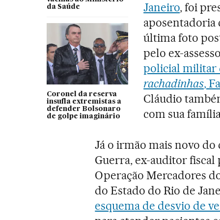
Janeiro
, foi pr
da Saúde
aposentadoria c
última foto pos
pelo ex-assesso
policial milit
rachadinhas
, F
Coronel da reserva
Cláudio também
insufla extremistas a
defender Bolsonaro
com sua família
de golpe imaginário
Já o irmão mais novo do
Guerra, ex-auditor fisca
Operação Mercadores do 
do Estado do Rio de Jan
esquema de desvio de ver