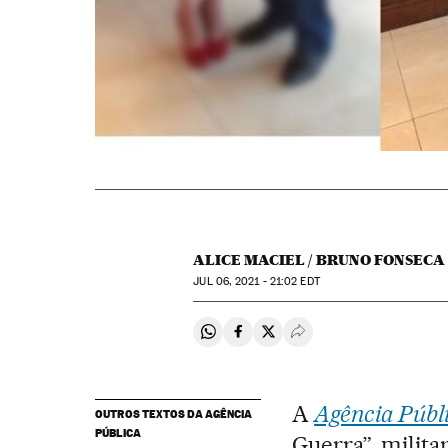
ALICE MACIEL / BRUNO FONSECA
JUL
06, 2021 - 21:02
EDT
Compartir en Whatsapp
Compartir en Facebook
Compartir en Twitter
Desplegar Redes Soci
A
Agência Públ
OUTROS TEXTOS DA AGÊNCIA
PÚBLICA
Guerra”, milit