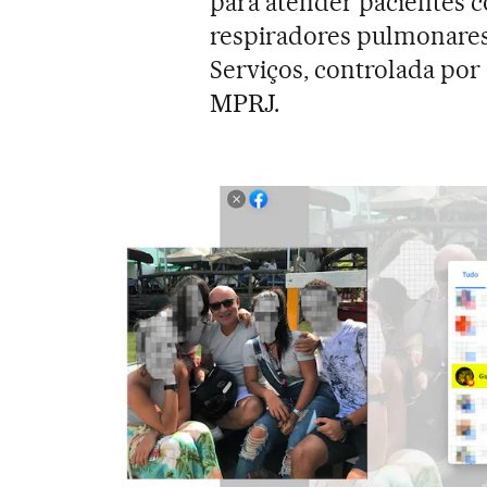
para atender pacientes 
respiradores pulmonare
Serviços, controlada po
MPRJ.