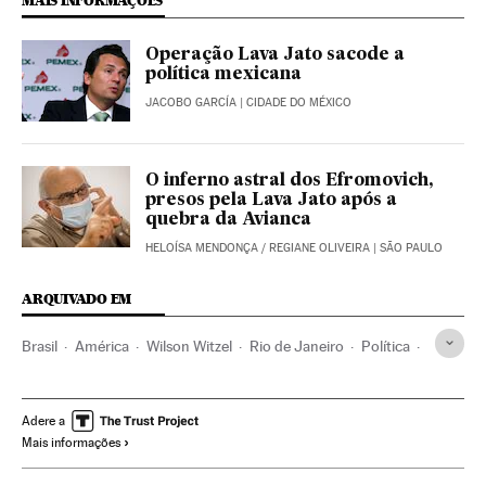
MAIS INFORMAÇÕES
Operação Lava Jato sacode a
política mexicana
JACOBO GARCÍA
| CIDADE DO MÉXICO
O inferno astral dos Efromovich,
presos pela Lava Jato após a
quebra da Avianca
HELOÍSA MENDONÇA
/
REGIANE OLIVEIRA
| SÃO PAULO
ARQUIVADO EM
Brasil
América
Wilson Witzel
Rio de Janeiro
Política
América Latina
Partidos políticos
Corrupção
Investigação policial
Investigação judicial
STJ
Adere a
Mais informações
Polícia Federal
Alerj
Saúde pública
Pandemia