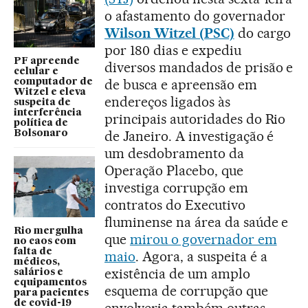
o afastamento do governador
Wilson Witzel (PSC)
do cargo
por 180 dias e expediu
PF apreende
diversos mandados de prisão e
celular e
de busca e apreensão em
computador de
Witzel e eleva
endereços ligados às
suspeita de
interferência
principais autoridades do Rio
política de
de Janeiro. A investigação é
Bolsonaro
um desdobramento da
Operação Placebo, que
investiga corrupção em
contratos do Executivo
fluminense na área da saúde e
Rio mergulha
que
mirou o governador em
no caos com
falta de
maio
. Agora, a suspeita é a
médicos,
existência de um amplo
salários e
equipamentos
esquema de corrupção que
para pacientes
de covid-19
envolveria também outras