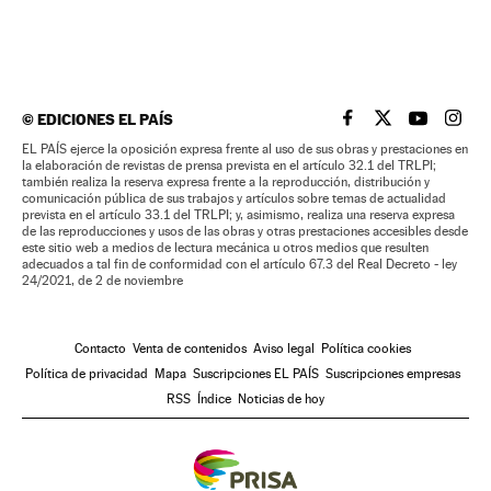
©
EDICIONES EL PAÍS
EL PAÍS BRASIL EN
EL PAÍS BRASI
EL PAÍS B
EL PA
EL PAÍS ejerce la oposición expresa frente al uso de sus obras y prestaciones en
la elaboración de revistas de prensa prevista en el artículo 32.1 del TRLPI;
también realiza la reserva expresa frente a la reproducción, distribución y
comunicación pública de sus trabajos y artículos sobre temas de actualidad
prevista en el artículo 33.1 del TRLPI; y, asimismo, realiza una reserva expresa
de las reproducciones y usos de las obras y otras prestaciones accesibles desde
este sitio web a medios de lectura mecánica u otros medios que resulten
adecuados a tal fin de conformidad con el artículo 67.3 del Real Decreto - ley
24/2021, de 2 de noviembre
Contacto
Venta de contenidos
Aviso legal
Política cookies
Política de privacidad
Mapa
Suscripciones EL PAÍS
Suscripciones empresas
RSS
Índice
Noticias de hoy