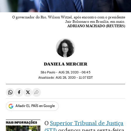
O governador do Rio, Wilson Witzel, após encontro com o presidente
Jair Bolsonaro em Brasília, em maio.
ADRIANO MACHADO (REUTERS)
DANIELA MERCIER
São Paulo -
AUG
28, 2020 - 06:45
atualizado:
AUG
28, 2020 - 11:07
EDT
Compartir en Whatsapp
Compartir en Facebook
Compartir en Twitter
Desplegar Redes Sociales
Añadir EL PAÍS en Google
O
Superior Tribunal de Justiça
MAIS INFORMAÇÕES
(STJ)
ordenou nesta sexta-feira