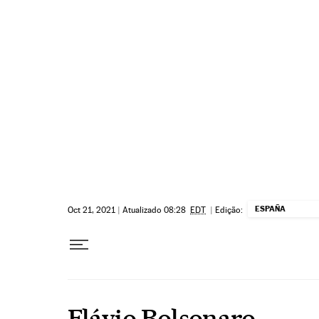
Pular para o conteúdo
ESPAÑA
Oct 21, 2021
|
Atualizado 08:28
EDT
|
Edição:
Flávio Bolsonaro