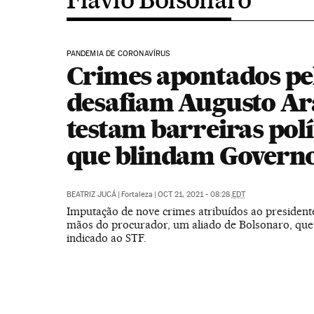
PANDEMIA DE CORONAVÍRUS
Crimes apontados pe
desafiam Augusto Ar
testam barreiras polí
que blindam Govern
BEATRIZ JUCÁ
|
Fortaleza
|
OCT 21, 2021 - 08:28
EDT
Imputação de nove crimes atribuídos ao presidente
mãos do procurador, um aliado de Bolsonaro, que
indicado ao STF.