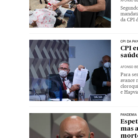
AFONSO BE
Segundo
mandatá
da CPI 
CPI DA PA
CPI e
saúde
AFONSO BE
Para se
avance 
cloroqu
e Hapvi
PANDEMIA
Espet
mas a
mort