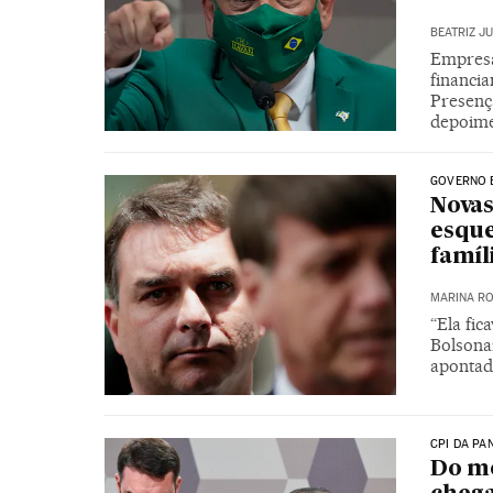
BEATRIZ J
Empresá
financia
Presenç
depoim
GOVERNO 
Novas
esque
famíl
MARINA RO
“Ela fic
Bolsonar
apontad
CPI DA PA
Do mo