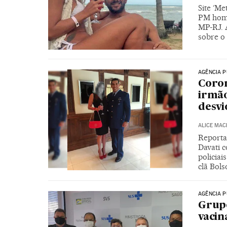
Site ‘Me
PM home
MP-RJ. 
sobre o 
AGÊNCIA P
Coron
irmão
desvi
ALICE MAC
Reporta
Davati 
policiai
clã Bol
AGÊNCIA P
Grupo
vacin