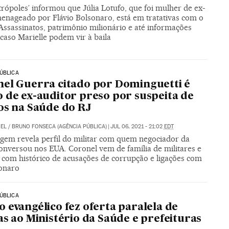
trópoles’ informou que Júlia Lotufo, que foi mulher de ex-
nageado por Flávio Bolsonaro, está em tratativas com o
Assassinatos, patrimônio milionário e até informações
caso Marielle podem vir à baila
ÚBLICA
el Guerra citado por Dominguetti é
 de ex-auditor preso por suspeita de
os na Saúde do RJ
IEL / BRUNO FONSECA (AGÊNCIA PÚBLICA)
|
JUL 06, 2021 - 21:02
EDT
gem revela perfil do militar com quem negociador da
conversou nos EUA. Coronel vem de família de militares e
s com histórico de acusações de corrupção e ligações com
sonaro
ÚBLICA
 evangélico fez oferta paralela de
as ao Ministério da Saúde e prefeituras