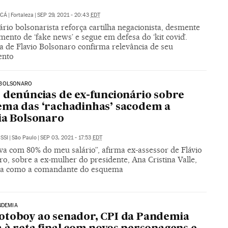
UCÁ
|
Fortaleza
|
SEP 29, 2021 - 20:43
EDT
rio bolsonarista reforça cartilha negacionista, desmente
mento de ‘fake news’ e segue em defesa do ‘kit covid’.
a de Flavio Bolsonaro confirma relevância de seu
ento
BOLSONARO
 denúncias de ex-funcionário sobre
ma das ‘rachadinhas’ sacodem a
ia Bolsonaro
SSI
|
São Paulo
|
SEP 03, 2021 - 17:53
EDT
ava com 80% do meu salário”, afirma ex-assessor de Flávio
o, sobre a ex-mulher do presidente, Ana Cristina Valle,
a como a comandante do esquema
NDEMIA
toboy ao senador, CPI da Pandemia