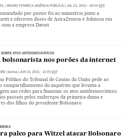
IEL / BRUNO FONSECA (AGÊNCIA PÚBLICA)
|
JUL 01, 2021 - 16:04
EDT
omandado por pastor foi ao ministério junto a
etti e ofereceu doses de AstraZeneca e Johnson em
a com a empresa Davati
 SOBRE ATOS ANTIDEMOCRÁTICOS
a bolsonarista nos porões da internet
IRE
|
Santos
|
JUN 21, 2021 - 12:05
EDT
rio Público do Tribunal de Contas da União pede ao
 compartilhamento do inquérito que levanta a
gem nas redes para financiar os atos antidemocráticos.
los passam pelos endereços da primeira-dama e
res dos filhos do presidente Bolsonaro
NDEMIA
ira palco para Witzel atacar Bolsonaro