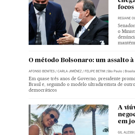
chega
focos
REGIANE O
Senador
o Minis
denúnci
mantém 
O método Bolsonaro: um assalto 
AFONSO BENITES
/
CARLA JIMÉNEZ
/
FELIPE BETIM
|
São Paulo | Brasíla
Em quase três anos de Governo, presidente promo
Brasil e, seguindo o modelo ultradireitista de out
democráticos
A viú
negoc
em j
GIL ALESSI