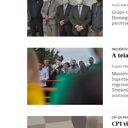
ALICE MAC
Grupo c
Domingu
parceri
INQUÉRITO
A tei
FLÁVIO FRE
Ministé
Supremo
engrena
Tentácu
assesso
CPI DA PA
CPI v