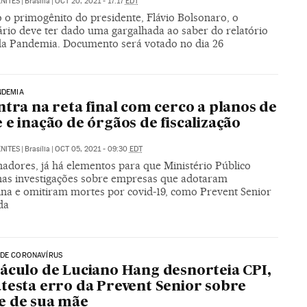
NITES
|
Brasília
|
OCT 20, 2021 - 17:17
EDT
 o primogênito do presidente, Flávio Bolsonaro, o
rio deve ter dado uma gargalhada ao saber do relatório
da Pandemia. Documento será votado no dia 26
NDEMIA
ntra na reta final com cerco a planos de
 e inação de órgãos de fiscalização
NITES
|
Brasília
|
OCT 05, 2021 - 09:30
EDT
nadores, já há elementos para que Ministério Público
nas investigações sobre empresas que adotaram
ina e omitiram mortes por covid-19, como Prevent Senior
da
 DE CORONAVÍRUS
áculo de Luciano Hang desnorteia CPI,
testa erro da Prevent Senior sobre
e de sua mãe