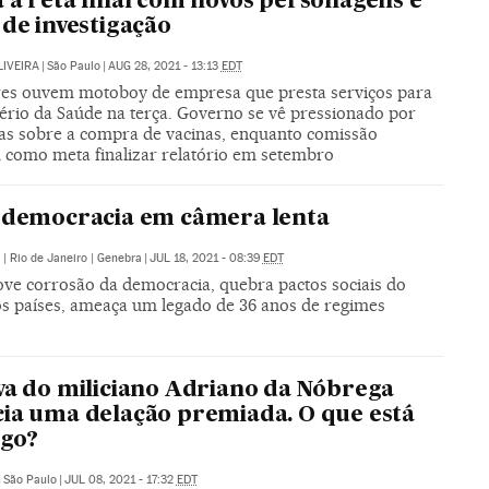
 à reta final com novos personagens e
 de investigação
LIVEIRA
|
São Paulo
|
AUG 28, 2021 - 13:13
EDT
es ouvem motoboy de empresa que presta serviços para
tério da Saúde na terça. Governo se vê pressionado por
as sobre a compra de vacinas, enquanto comissão
como meta finalizar relatório em setembro
à democracia em câmera lenta
 | Rio de Janeiro | Genebra
|
JUL 18, 2021 - 08:39
EDT
ve corrosão da democracia, quebra pactos sociais do
ros países, ameaça um legado de 36 anos de regimes
va do miliciano Adriano da Nóbrega
ia uma delação premiada. O que está
ogo?
|
São Paulo
|
JUL 08, 2021 - 17:32
EDT