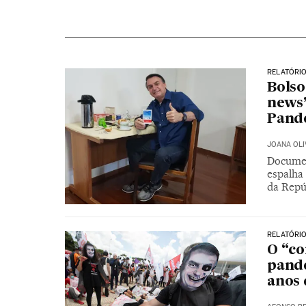
RELATÓRIO
Bolso
news’
Pand
JOANA OLI
Documen
espalha 
da Repúb
RELATÓRIO
O “co
pande
anos 