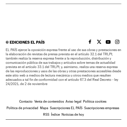
©
EDICIONES EL PAÍS
EL PAÍS BRASIL EN
EL PAÍS BRASI
EL PAÍS B
EL PA
EL PAÍS ejerce la oposición expresa frente al uso de sus obras y prestaciones en
la elaboración de revistas de prensa prevista en el artículo 32.1 del TRLPI;
también realiza la reserva expresa frente a la reproducción, distribución y
comunicación pública de sus trabajos y artículos sobre temas de actualidad
prevista en el artículo 33.1 del TRLPI; y, asimismo, realiza una reserva expresa
de las reproducciones y usos de las obras y otras prestaciones accesibles desde
este sitio web a medios de lectura mecánica u otros medios que resulten
adecuados a tal fin de conformidad con el artículo 67.3 del Real Decreto - ley
24/2021, de 2 de noviembre
Contacto
Venta de contenidos
Aviso legal
Política cookies
Política de privacidad
Mapa
Suscripciones EL PAÍS
Suscripciones empresas
RSS
Índice
Noticias de hoy