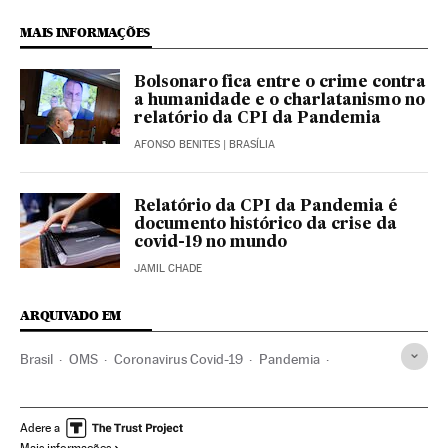
MAIS INFORMAÇÕES
Bolsonaro fica entre o crime contra
a humanidade e o charlatanismo no
relatório da CPI da Pandemia
AFONSO BENITES
| BRASÍLIA
Relatório da CPI da Pandemia é
documento histórico da crise da
covid-19 no mundo
JAMIL CHADE
ARQUIVADO EM
Brasil
OMS
Coronavirus Covid-19
Pandemia
Coronavirus
Jair Bolsonaro
Fake news
Governo Brasil
Presidência Brasil
Flávio Bolsonaro
Carlos Bolsonaro
Adere a
Mais informações