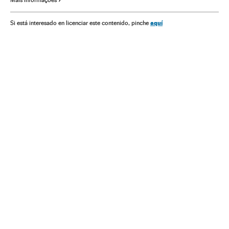
Eduardo Bolsonaro
Luciano Hang
Otávio Fakhoury
CPI Pandemia
aquí
Si está interesado en licenciar este contenido, pinche