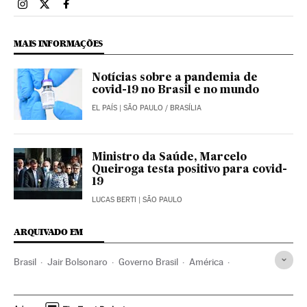
Brasil El País Brasil en Instagram
Brasil El País Brasil en Twitter
Brasil El País Brasil en Facebook
MAIS INFORMAÇÕES
Notícias sobre a pandemia de
covid-19 no Brasil e no mundo
EL PAÍS
| SÃO PAULO / BRASÍLIA
Ministro da Saúde, Marcelo
Queiroga testa positivo para covid-
19
LUCAS BERTI
| SÃO PAULO
ARQUIVADO EM
Brasil
Jair Bolsonaro
Governo Brasil
América
Governo
Presidente Brasil
Presidência Brasil
CPI Pandemia
CPI
Senado Federal
Pandemia