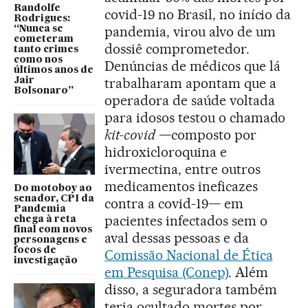
Randolfe
covid-19 no Brasil, no início da
Rodrigues:
pandemia, virou alvo de um
“Nunca se
cometeram
dossiê comprometedor.
tanto crimes
como nos
Denúncias de médicos que lá
últimos anos de
trabalharam apontam que a
Jair
Bolsonaro”
operadora de saúde voltada
para idosos testou o chamado
kit-covid
—composto por
hidroxicloroquina e
ivermectina, entre outros
medicamentos ineficazes
Do motoboy ao
senador, CPI da
contra a covid-19— em
Pandemia
pacientes infectados sem o
chega à reta
final com novos
aval dessas pessoas e da
personagens e
focos de
Comissão Nacional de Ética
investigação
em Pesquisa (Conep)
. Além
disso, a seguradora também
teria ocultado mortes por