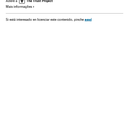
Adere a
Mais informações
Coronavirus Covid-19
Coronavirus
Corrupção
Economia
Luciano Hang
aquí
Si está interesado en licenciar este contenido, pinche