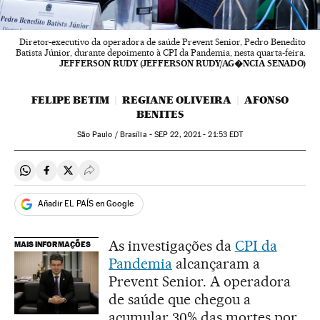
Diretor-executivo da operadora de saúde Prevent Senior, Pedro Benedito
Batista Júnior, durante depoimento à CPI da Pandemia, nesta quarta-feira.
JEFFERSON RUDY (JEFFERSON RUDY/AG�NCIA SENADO)
FELIPE BETIM
REGIANE OLIVEIRA
AFONSO
BENITES
São Paulo / Brasília -
SEP
22, 2021 - 21:53
EDT
Compartir en Whatsapp
Compartir en Facebook
Compartir en Twitter
Desplegar Redes Sociales
Añadir EL PAÍS en Google
As investigações da
CPI da
MAIS INFORMAÇÕES
Pandemia
alcançaram a
Prevent Senior. A operadora
de saúde que chegou a
acumular 30% das mortes por