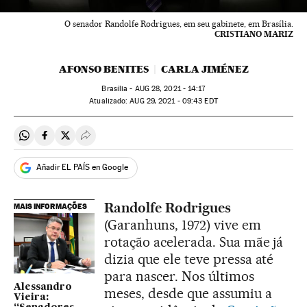
O senador Randolfe Rodrigues, em seu gabinete, em Brasília.
CRISTIANO MARIZ
AFONSO BENITES
CARLA JIMÉNEZ
Brasília -
AUG
28, 2021 - 14:17
atualizado:
AUG
29, 2021 - 09:43
EDT
Compartir en Whatsapp
Compartir en Facebook
Compartir en Twitter
Desplegar Redes Sociales
Añadir EL PAÍS en Google
Randolfe Rodrigues
MAIS INFORMAÇÕES
(Garanhuns, 1972) vive em
rotação acelerada. Sua mãe já
dizia que ele teve pressa até
para nascer. Nos últimos
Alessandro
meses, desde que assumiu a
Vieira: