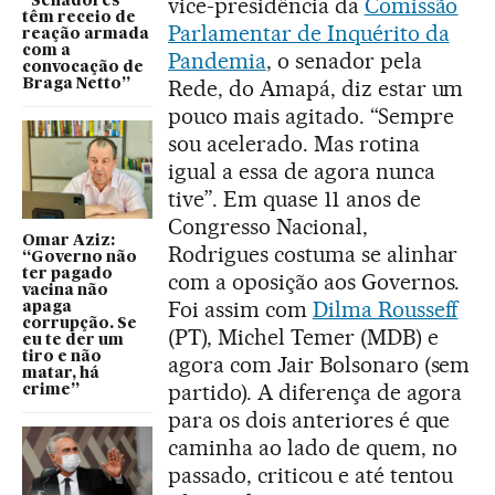
vice-presidência da
Comissão
“Senadores
têm receio de
Parlamentar de Inquérito da
reação armada
com a
Pandemia
, o senador pela
convocação de
Rede, do Amapá, diz estar um
Braga Netto”
pouco mais agitado. “Sempre
sou acelerado. Mas rotina
igual a essa de agora nunca
tive”. Em quase 11 anos de
Congresso Nacional,
Omar Aziz:
Rodrigues costuma se alinhar
“Governo não
ter pagado
com a oposição aos Governos.
vacina não
Foi assim com
Dilma Rousseff
apaga
corrupção. Se
(PT), Michel Temer (MDB) e
eu te der um
tiro e não
agora com Jair Bolsonaro (sem
matar, há
partido). A diferença de agora
crime”
para os dois anteriores é que
caminha ao lado de quem, no
passado, criticou e até tentou