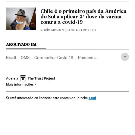
Chile é o primeiro país da América
do Sul a aplicar 3ª dose da vacina
contra a covid-19
ROCÍO MONTES
| SANTIAGO DO CHILE
ARQUIVADO EM
Brasil
OMS
Coronavirus Covid-19
Pandemia
Coronavirus
Doenças infecciosas
Doenças respiratórias
Ministério Saúde
Jair Bolsonaro
Covaxin
Adere a
Mais informações
CPI Pandemia
Senado Federal
Corrupção
Vacinas
Vacinação
aquí
Si está interesado en licenciar este contenido, pinche