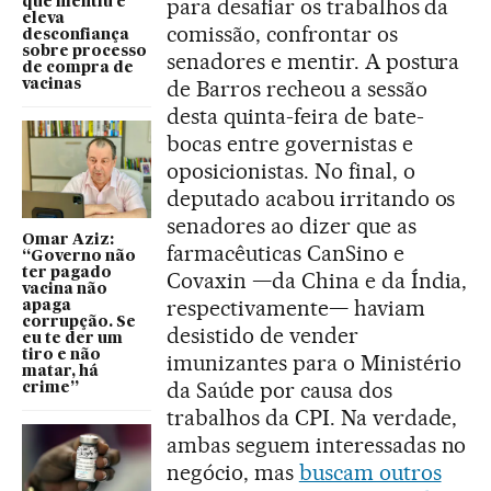
para desafiar os trabalhos da
que mentiu e
eleva
comissão, confrontar os
desconfiança
sobre processo
senadores e mentir. A postura
de compra de
de Barros recheou a sessão
vacinas
desta quinta-feira de bate-
bocas entre governistas e
oposicionistas. No final, o
deputado acabou irritando os
senadores ao dizer que as
Omar Aziz:
farmacêuticas CanSino e
“Governo não
ter pagado
Covaxin —da China e da Índia,
vacina não
respectivamente— haviam
apaga
corrupção. Se
desistido de vender
eu te der um
tiro e não
imunizantes para o Ministério
matar, há
da Saúde por causa dos
crime”
trabalhos da CPI. Na verdade,
ambas seguem interessadas no
negócio, mas
buscam outros