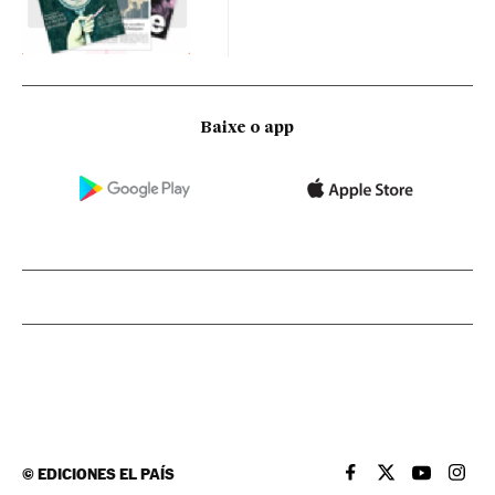
Baixe o app
©
EDICIONES EL PAÍS
EL PAÍS BRASIL EN
EL PAÍS BRASI
EL PAÍS B
EL PA