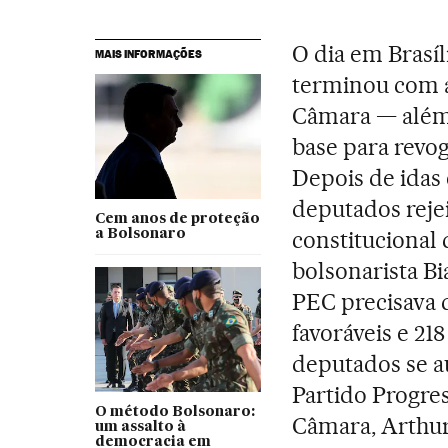
O dia em Bras
MAIS INFORMAÇÕES
terminou com a
Câmara — além 
base para revo
Depois de idas 
deputados reje
Cem anos de proteção
constitucional
a Bolsonaro
bolsonarista Bi
PEC precisava 
favoráveis e 21
deputados se au
Partido Progres
O método Bolsonaro:
Câmara, Arthur
um assalto à
democracia em