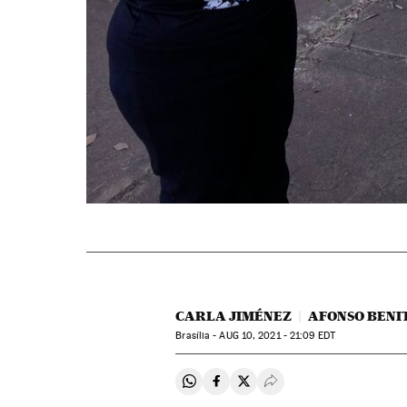
CARLA JIMÉNEZ
AFONSO BENI
Brasília -
AUG
10, 2021 - 21:09
EDT
Compartir en Whatsapp
Compartir en Facebook
Compartir en Twitter
Desplegar Redes Soci