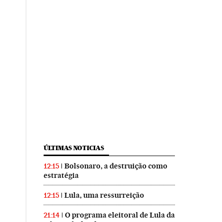
ÚLTIMAS NOTICIAS
Bolsonaro, a destruição como
12:15
estratégia
Lula, uma ressurreição
12:15
O programa eleitoral de Lula da
21:14