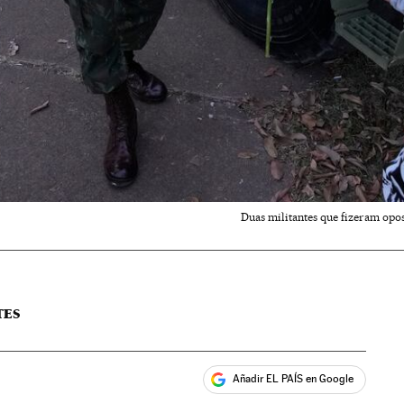
Duas militantes que fizeram oposi
TES
Añadir EL PAÍS en Google
ales