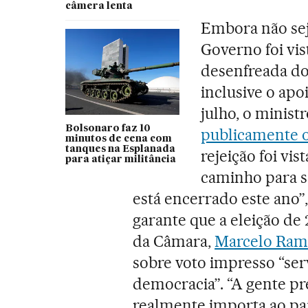
câmera lenta
Embora não sej
Governo foi vi
desenfreada do
inclusive o apo
julho, o minist
Bolsonaro faz 10
publicamente o
minutos de cena com
tanques na Esplanada
rejeição foi vi
para atiçar militância
caminho para s
está encerrado este ano”,
garante que a eleição de 
da Câmara,
Marcelo Ram
sobre voto impresso “serv
democracia”. “A gente pre
realmente importa ao paí