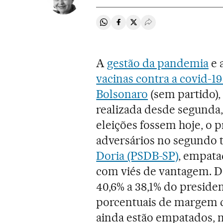
Compartir en Whatsapp
Compartir en Facebook
Compartir en Twitter
Desplegar Redes Soci
A
gestão da pandemia
e 
vacinas contra a covid-1
Bolsonaro
(sem partido), 
realizada desde segunda, 2
eleições fossem hoje, o p
adversários no segundo 
Doria (PSDB-SP)
, empata
com viés de vantagem. D
40,6% a 38,1% do preside
porcentuais de margem de
ainda estão empatados, 