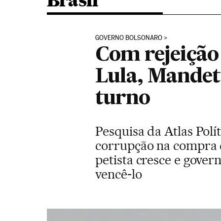
Brasil
GOVERNO BOLSONARO
Com rejeição
Lula, Mandet
turno
Pesquisa da Atlas Polí
corrupção na compra 
petista cresce e gove
vencê-lo