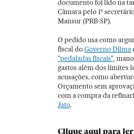
documento foi lido na tar
Câmara pelo 1º secretári
Mansur (PRB-SP).
O pedido usa como argu
fiscal do
Governo Dilma
"pedaladas fiscais"
, mano
gastos além dos limites l
acusações, como abertur
Orçamento sem aprovaçã
com a compra da refinar
Jato
.
Clique aqui para le