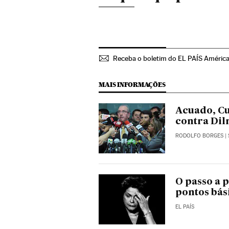
Receba o boletim do EL PAÍS Améric
MAIS INFORMAÇÕES
Acuado, C
contra Dil
RODOLFO BORGES
|
O passo a 
pontos bás
EL PAÍS