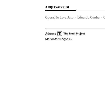
ARQUIVADO EM
Operação Lava Jato
Eduardo Cunha
C
Investigação policial
Financiamento ileg
Adere a
Corrupção política
Presidência Brasil
Mais informações
Parlamento
Partidos políticos
Corrup
Empresas
Economia
Impeachment Dil