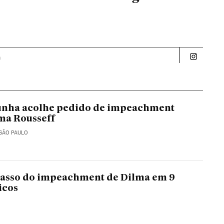
a
Politica 
unha acolhe pedido de impeachment
ma Rousseff
 SÃO PAULO
passo do impeachment de Dilma em 9
icos