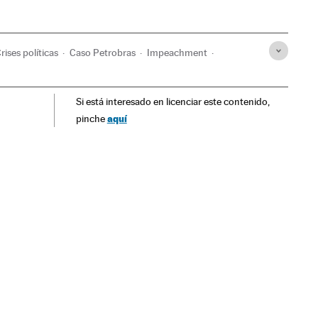
rises políticas
Caso Petrobras
Impeachment
al
Presidente Brasil
Subornos
Petrobras
Si está interesado en licenciar este contenido,
Polícia
Força segurança
Conflitos políticos
aquí
pinche
ção
Governo Brasil
Brasil
Governo
Política
ma Rousseff