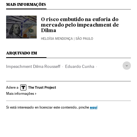
MAIS INFORMAÇÕES
O risco embutido na euforia do
mercado pelo impeachment de
Dilma
HELOÍSA MENDONÇA
| SÃO PAULO
ARQUIVADO EM
Impeachment Dilma Rousseff
Eduardo Cunha
Vice-presidente Brasil
Partido dos Trabalhadores
Caso Petrobras
Dilma Rousseff
Michel Temer
Adere a
Mais informações
Crises políticas
Impeachment
Financiamento ilegal
Subornos
Destituições políticas
Presidente Brasil
aquí
Si está interesado en licenciar este contenido, pinche
Corrupção política
Presidência Brasil
Brasil
Parlamento
Governo Brasil
Partidos políticos