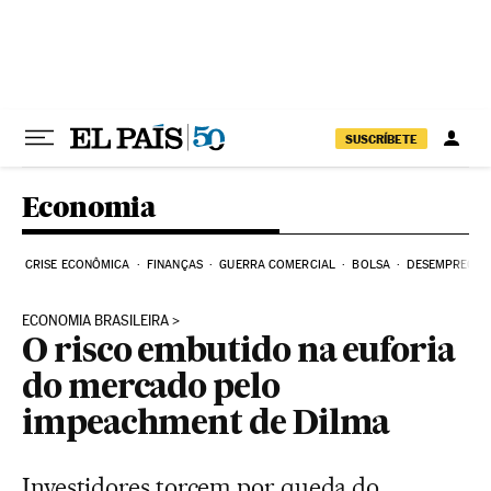
Pular para o conteúdo
SUSCRÍBETE
Economia
CRISE ECONÔMICA
FINANÇAS
GUERRA COMERCIAL
BOLSA
DESEMPREGO
ECONOMIA BRASILEIRA
O risco embutido na euforia
do mercado pelo
impeachment de Dilma
Investidores torcem por queda do