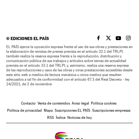
©
EDICIONES EL PAÍS
EL PAÍS BRASIL EN
EL PAÍS BRASI
EL PAÍS B
EL PA
EL PAÍS ejerce la oposición expresa frente al uso de sus obras y prestaciones en
la elaboración de revistas de prensa prevista en el artículo 32.1 del TRLPI;
también realiza la reserva expresa frente a la reproducción, distribución y
comunicación pública de sus trabajos y artículos sobre temas de actualidad
prevista en el artículo 33.1 del TRLPI; y, asimismo, realiza una reserva expresa
de las reproducciones y usos de las obras y otras prestaciones accesibles desde
este sitio web a medios de lectura mecánica u otros medios que resulten
adecuados a tal fin de conformidad con el artículo 67.3 del Real Decreto - ley
24/2021, de 2 de noviembre
Contacto
Venta de contenidos
Aviso legal
Política cookies
Política de privacidad
Mapa
Suscripciones EL PAÍS
Suscripciones empresas
RSS
Índice
Noticias de hoy