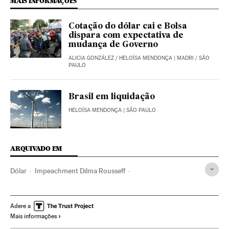
MAIS INFORMAÇÕES
Cotação do dólar cai e Bolsa
dispara com expectativa de
mudança de Governo
ALICIA GONZÁLEZ
/
HELOÍSA MENDONÇA
| MADRI / SÃO
PAULO
Brasil em liquidação
HELOÍSA MENDONÇA
| SÃO PAULO
ARQUIVADO EM
Dólar
Impeachment Dilma Rousseff
Partido dos Trabalhadores
PIB
Crise econômica
Crises políticas
Dilma Rousseff
Indicadores econômicos
Adere a
Mais informações
Presidente Brasil
Recessão econômica
Moeda