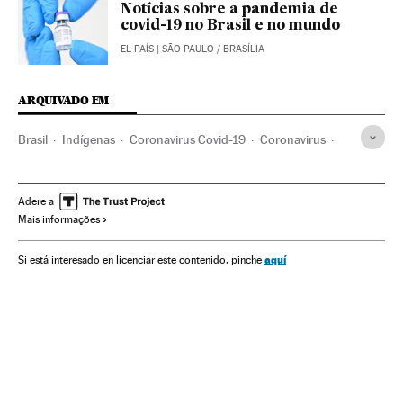
Notícias sobre a pandemia de
covid-19 no Brasil e no mundo
EL PAÍS
| SÃO PAULO / BRASÍLIA
ARQUIVADO EM
Brasil
Indígenas
Coronavirus Covid-19
Coronavirus
Vacinas
Vacinação
Governo Brasil
Jair Bolsonaro
Saúde pública
Doenças infecciosas
Fake news
Adere a
Mais informações
Manaus
Amazônia
aquí
Si está interesado en licenciar este contenido, pinche