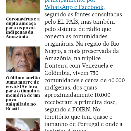
WhatsApp e Facebook
,
segundo as fontes consultadas
Coronavírus e a
pelo EL PAÍS, mas também
dupla ameaça
pelo sistema de rádio que
para os povos
indígenas da
conecta as comunidades
Amazônia
originárias. Na região do Rio
Negro, a mais preservada da
Amazônia, na tríplice
fronteira com Venezuela e
Colômbia, vivem 750
O último ancião
comunidades e cerca de 40.000
Juma morre de
indígenas, dos quais
covid-19 e leva
para o túmulo a
aproximadamente 10.000
memória de um
povo
receberam a primeira dose,
aniquilado no
segundo a FOIRN. No
Brasil
território que tem quase o
tamanho de Portugal e onde a