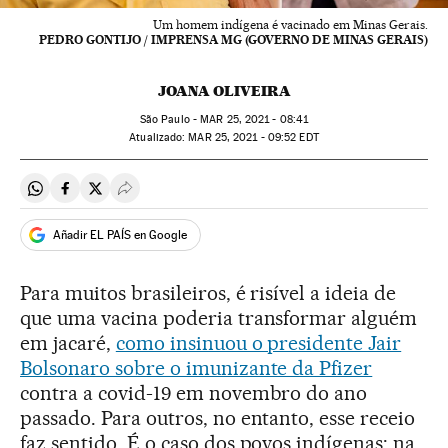
Um homem indígena é vacinado em Minas Gerais.
PEDRO GONTIJO / IMPRENSA MG (GOVERNO DE MINAS GERAIS)
JOANA OLIVEIRA
São Paulo -
MAR
25, 2021 - 08:41
atualizado:
MAR
25, 2021 - 09:52
EDT
Compartir en Whatsapp
Compartir en Facebook
Compartir en Twitter
Desplegar Redes Sociales
Añadir EL PAÍS en Google
Para muitos brasileiros, é risível a ideia de
que uma vacina poderia transformar alguém
em jacaré,
como insinuou o presidente Jair
Bolsonaro sobre o imunizante da Pfizer
contra a covid-19 em novembro do ano
passado. Para outros, no entanto, esse receio
faz sentido. É o caso dos povos indígenas: na