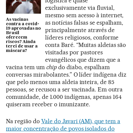
logística é quase
exclusivamente via fluvial,
mesmo sem acesso à internet,
As vacinas
as notícias falsas se espalham,
contra a covid-
19 aprovadas no
principalmente através de
Brasil
líderes religiosos, conforme
oferecem
riscos? Ainda
conta Baré. “Muitas aldeias são
terei de usar a
máscara?
visitadas por pastores
evangélicos que dizem que a
vacina tem um
chip
do diabo, espalham
conversas mirabolantes.” O líder indígena diz
que pelo menos uma aldeia inteira, de 85
pessoas, se recusou a ser vacinada. Em outra
comunidade, de 1.000 indígenas, apenas 164
quiseram receber o imunizante.
Na região do
Vale do Javari (AM), que tem a
maior concentração de povos isolados do