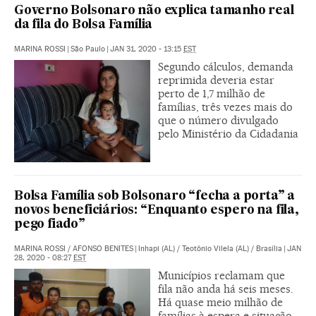
Governo Bolsonaro não explica tamanho real
da fila do Bolsa Família
MARINA ROSSI
|
São Paulo
|
JAN 31, 2020 - 13:15
EST
Segundo cálculos, demanda
reprimida deveria estar
perto de 1,7 milhão de
famílias, três vezes mais do
que o número divulgado
pelo Ministério da Cidadania
Bolsa Família sob Bolsonaro “fecha a porta” a
novos beneficiários: “Enquanto espero na fila,
pego fiado”
MARINA ROSSI
/
AFONSO BENITES
|
Inhapi (AL) / Teotônio Vilela (AL) / Brasília
|
JAN
28, 2020 - 08:27
EST
Municípios reclamam que
fila não anda há seis meses.
Há quase meio milhão de
famílias à espera e situação