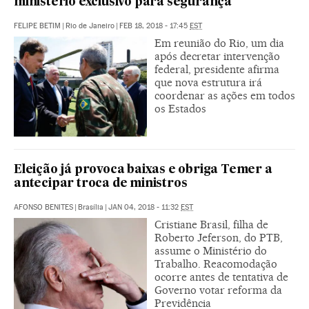
ministério exclusivo para segurança
FELIPE BETIM
|
Rio de Janeiro
|
FEB 18, 2018 - 17:45
EST
Em reunião do Rio, um dia
após decretar intervenção
federal, presidente afirma
que nova estrutura irá
coordenar as ações em todos
os Estados
Eleição já provoca baixas e obriga Temer a
antecipar troca de ministros
AFONSO BENITES
|
Brasília
|
JAN 04, 2018 - 11:32
EST
Cristiane Brasil, filha de
Roberto Jeferson, do PTB,
assume o Ministério do
Trabalho. Reacomodação
ocorre antes de tentativa de
Governo votar reforma da
Previdência