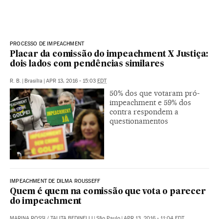
PROCESSO DE IMPEACHMENT
Placar da comissão do impeachment X Justiça:
dois lados com pendências similares
R. B.
|
Brasília
|
APR 13, 2016 - 15:03
EDT
50% dos que votaram pró-
impeachment e 59% dos
contra respondem a
questionamentos
IMPEACHMENT DE DILMA ROUSSEFF
Quem é quem na comissão que vota o parecer
do impeachment
MARINA ROSSI
/
TALITA BEDINELLI
|
São Paulo
|
APR 13, 2016 - 11:04
EDT