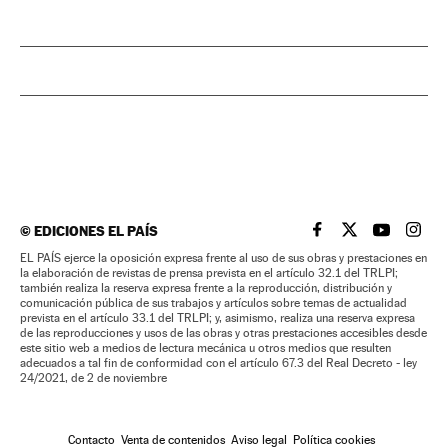
©
EDICIONES EL PAÍS
EL PAÍS BRASIL EN
EL PAÍS BRASI
EL PAÍS B
EL PA
EL PAÍS ejerce la oposición expresa frente al uso de sus obras y prestaciones en
la elaboración de revistas de prensa prevista en el artículo 32.1 del TRLPI;
también realiza la reserva expresa frente a la reproducción, distribución y
comunicación pública de sus trabajos y artículos sobre temas de actualidad
prevista en el artículo 33.1 del TRLPI; y, asimismo, realiza una reserva expresa
de las reproducciones y usos de las obras y otras prestaciones accesibles desde
este sitio web a medios de lectura mecánica u otros medios que resulten
adecuados a tal fin de conformidad con el artículo 67.3 del Real Decreto - ley
24/2021, de 2 de noviembre
Contacto
Venta de contenidos
Aviso legal
Política cookies