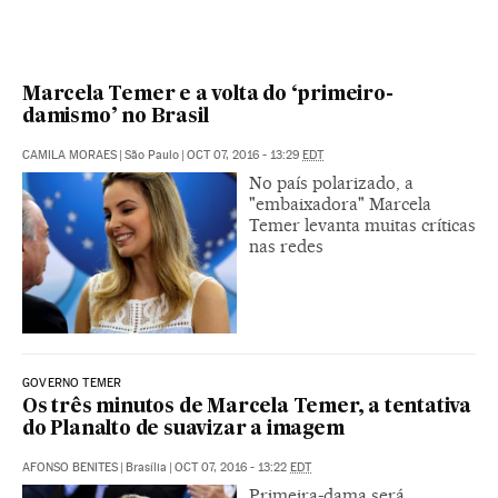
Marcela Temer e a volta do ‘primeiro-
damismo’ no Brasil
CAMILA MORAES
|
São Paulo
|
OCT 07, 2016 - 13:29
EDT
No país polarizado, a
"embaixadora" Marcela
Temer levanta muitas críticas
nas redes
GOVERNO TEMER
Os três minutos de Marcela Temer, a tentativa
do Planalto de suavizar a imagem
AFONSO BENITES
|
Brasília
|
OCT 07, 2016 - 13:22
EDT
Primeira-dama será