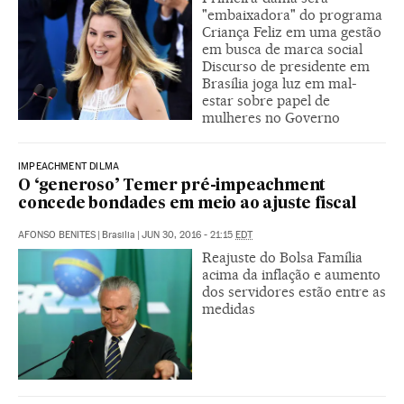
"embaixadora" do programa
Criança Feliz em uma gestão
em busca de marca social
Discurso de presidente em
Brasília joga luz em mal-
estar sobre papel de
mulheres no Governo
IMPEACHMENT DILMA
O ‘generoso’ Temer pré-impeachment
concede bondades em meio ao ajuste fiscal
AFONSO BENITES
|
Brasilia
|
JUN 30, 2016 - 21:15
EDT
Reajuste do Bolsa Família
acima da inflação e aumento
dos servidores estão entre as
medidas