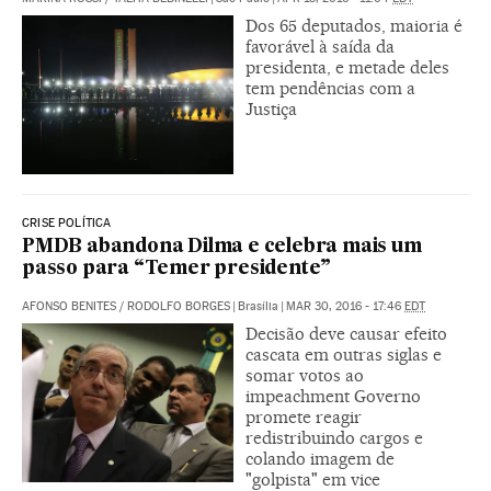
Dos 65 deputados, maioria é
favorável à saída da
presidenta, e metade deles
tem pendências com a
Justiça
CRISE POLÍTICA
PMDB abandona Dilma e celebra mais um
passo para “Temer presidente”
AFONSO BENITES
/
RODOLFO BORGES
|
Brasília
|
MAR 30, 2016 - 17:46
EDT
Decisão deve causar efeito
cascata em outras siglas e
somar votos ao
impeachment Governo
promete reagir
redistribuindo cargos e
colando imagem de
"golpista" em vice