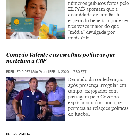
números públicos feitos pelo
EL PAÍS apontam que a
quantidade de famílias à
espera do benefício pode ser
três vezes maior do que
“média” divulgada por
ministério
Coração Valente e as escolhas políticas que
norteiam a CBF
BREILLER PIRES
|
São Paulo
|
FEB 11, 2020 - 17:30
EST
Demitido da confederação
após presença irregular em
campo, ex-jogador com
passagem pelo Governo
expôs o amadorismo que
permeia as relações políticas
do futebol
BOLSA FAMÍLIA