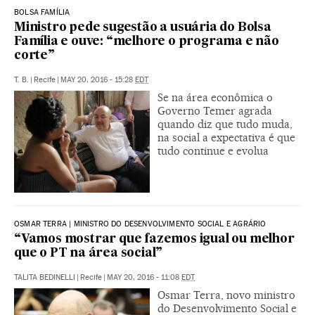
BOLSA FAMÍLIA
Ministro pede sugestão a usuária do Bolsa
Família e ouve: “melhore o programa e não
corte”
T. B.
|
Recife
|
MAY 20, 2016 - 15:28
EDT
Se na área econômica o
Governo Temer agrada
quando diz que tudo muda,
na social a expectativa é que
tudo continue e evolua
OSMAR TERRA | MINISTRO DO DESENVOLVIMENTO SOCIAL E AGRÁRIO
“Vamos mostrar que fazemos igual ou melhor
que o PT na área social”
TALITA BEDINELLI
|
Recife
|
MAY 20, 2016 - 11:08
EDT
Osmar Terra, novo ministro
do Desenvolvimento Social e