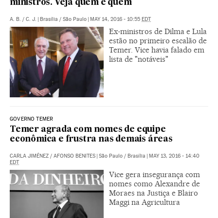
ministros. Veja quem é quem
A. B.
/
C. J.
|
Brasília / São Paulo
|
MAY 14, 2016 - 10:55
EDT
Ex-ministros de Dilma e Lula
estão no primeiro escalão de
Temer. Vice havia falado em
lista de "notáveis"
GOVERNO TEMER
Temer agrada com nomes de equipe
econômica e frustra nas demais áreas
CARLA JIMÉNEZ
/
AFONSO BENITES
|
São Paulo / Brasília
|
MAY 13, 2016 - 14:40
EDT
Vice gera insegurança com
nomes como Alexandre de
Moraes na Justiça e Blairo
Maggi na Agricultura