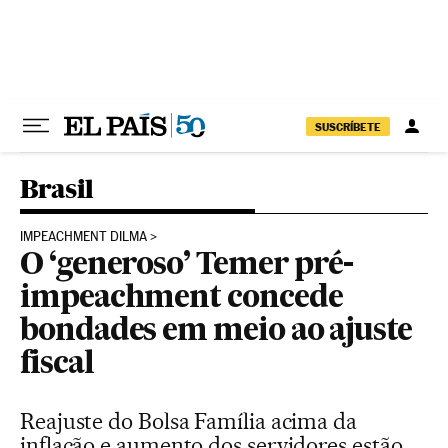
Pular para o conteúdo
SUSCRÍBETE
Brasil
IMPEACHMENT DILMA
O ‘generoso’ Temer pré-
impeachment concede
bondades em meio ao ajuste
fiscal
Reajuste do Bolsa Família acima da
inflação e aumento dos servidores estão