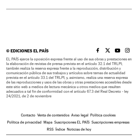
©
EDICIONES EL PAÍS
EL PAÍS BRASIL EN
EL PAÍS BRASI
EL PAÍS B
EL PA
EL PAÍS ejerce la oposición expresa frente al uso de sus obras y prestaciones en
la elaboración de revistas de prensa prevista en el artículo 32.1 del TRLPI;
también realiza la reserva expresa frente a la reproducción, distribución y
comunicación pública de sus trabajos y artículos sobre temas de actualidad
prevista en el artículo 33.1 del TRLPI; y, asimismo, realiza una reserva expresa
de las reproducciones y usos de las obras y otras prestaciones accesibles desde
este sitio web a medios de lectura mecánica u otros medios que resulten
adecuados a tal fin de conformidad con el artículo 67.3 del Real Decreto - ley
24/2021, de 2 de noviembre
Contacto
Venta de contenidos
Aviso legal
Política cookies
Política de privacidad
Mapa
Suscripciones EL PAÍS
Suscripciones empresas
RSS
Índice
Noticias de hoy