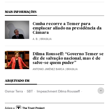
MAIS INFORMAÇÕES
Cunha recorre a Temer para
emplacar aliado na presidência da
Câmara
A. B.
| BRASILIA
Dilma Rousseff: “Governo Temer se
diz de salvação nacional, mas é de
salve-se quem puder”
ANTONIO JIMÉNEZ BARCA
| BRASILIA
ARQUIVADO EM
Osmar Terra
SBT
Impeachment Dilma Rousseff
Bolsa Família
Dilma Rousseff
Michel Temer
Crise econômica
Vice-presidente Brasil
Crises políticas
Adere a