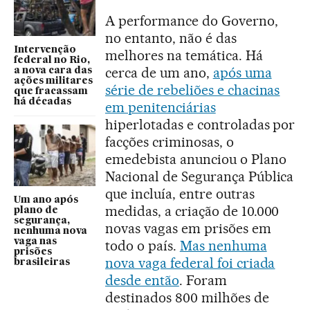
A performance do Governo,
no entanto, não é das
Intervenção
melhores na temática. Há
federal no Rio,
cerca de um ano,
após uma
a nova cara das
ações militares
série de rebeliões e chacinas
que fracassam
há décadas
em penitenciárias
hiperlotadas e controladas por
facções criminosas, o
emedebista anunciou o Plano
Nacional de Segurança Pública
que incluía, entre outras
Um ano após
medidas, a criação de 10.000
plano de
segurança,
novas vagas em prisões em
nenhuma nova
vaga nas
todo o país.
Mas nenhuma
prisões
nova vaga federal foi criada
brasileiras
desde então
. Foram
destinados 800 milhões de