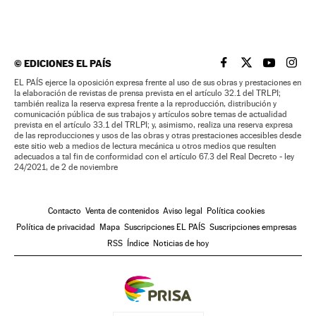
©
EDICIONES EL PAÍS
EL PAÍS BRASIL EN
EL PAÍS BRASI
EL PAÍS B
EL PA
EL PAÍS ejerce la oposición expresa frente al uso de sus obras y prestaciones en
la elaboración de revistas de prensa prevista en el artículo 32.1 del TRLPI;
también realiza la reserva expresa frente a la reproducción, distribución y
comunicación pública de sus trabajos y artículos sobre temas de actualidad
prevista en el artículo 33.1 del TRLPI; y, asimismo, realiza una reserva expresa
de las reproducciones y usos de las obras y otras prestaciones accesibles desde
este sitio web a medios de lectura mecánica u otros medios que resulten
adecuados a tal fin de conformidad con el artículo 67.3 del Real Decreto - ley
24/2021, de 2 de noviembre
Contacto
Venta de contenidos
Aviso legal
Política cookies
Política de privacidad
Mapa
Suscripciones EL PAÍS
Suscripciones empresas
RSS
Índice
Noticias de hoy