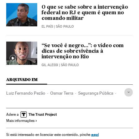
O que se sabe sobre a intervenção
federal no RJ e quem é quem no
comando militar
EL PAÍS
| SÃO PAULO
“Se você é negro...”: o vídeo com
dicas de sobrevivência à
intervenção no Rio
GIL ALESSI
| SÃO PAULO
ARQUIVADO EM
Luiz Fernando Pezão
Osmar Terra
Segurança Pública
Intervenção federal
MDB
Polícia militar
Ordem pública
Crises políticas
Michel Temer
Adere a
Mais informações
Rio de Janeiro
Forças Armadas Brasileiras
Segurança civil
Estado Rio de Janeiro
Forças armadas
aquí
Si está interesado en licenciar este contenido, pinche