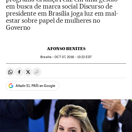
em busca de marca social Discurso de
presidente em Brasília joga luz em mal-
estar sobre papel de mulheres no
Governo
AFONSO BENITES
Brasília -
OCT
07, 2016 - 13:22
EDT
Compartir en Whatsapp
Compartir en Facebook
Compartir en Twitter
Desplegar Redes Sociales
Añadir EL PAÍS en Google