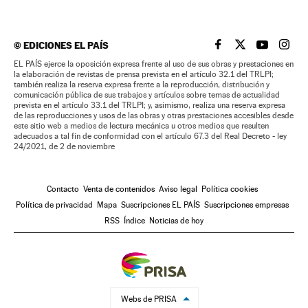
©
EDICIONES EL PAÍS
EL PAÍS BRASIL EN
EL PAÍS BRASI
EL PAÍS B
EL PA
EL PAÍS ejerce la oposición expresa frente al uso de sus obras y prestaciones en
la elaboración de revistas de prensa prevista en el artículo 32.1 del TRLPI;
también realiza la reserva expresa frente a la reproducción, distribución y
comunicación pública de sus trabajos y artículos sobre temas de actualidad
prevista en el artículo 33.1 del TRLPI; y, asimismo, realiza una reserva expresa
de las reproducciones y usos de las obras y otras prestaciones accesibles desde
este sitio web a medios de lectura mecánica u otros medios que resulten
adecuados a tal fin de conformidad con el artículo 67.3 del Real Decreto - ley
24/2021, de 2 de noviembre
Contacto
Venta de contenidos
Aviso legal
Política cookies
Política de privacidad
Mapa
Suscripciones EL PAÍS
Suscripciones empresas
RSS
Índice
Noticias de hoy
Webs de PRISA