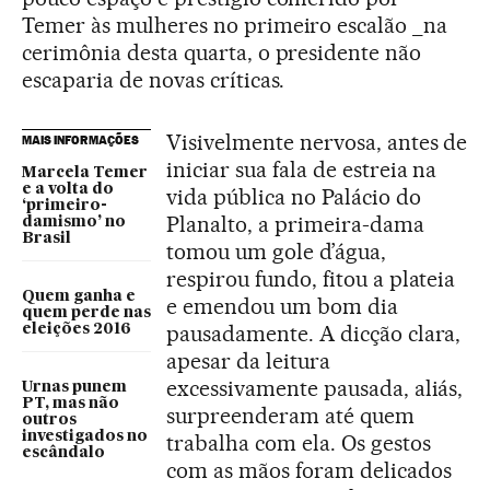
Temer às mulheres no primeiro escalão _na
cerimônia desta quarta, o presidente não
escaparia de novas críticas.
Visivelmente nervosa, antes de
MAIS INFORMAÇÕES
iniciar sua fala de estreia na
Marcela Temer
e a volta do
vida pública no Palácio do
‘primeiro-
Planalto, a primeira-dama
damismo’ no
Brasil
tomou um gole d’água,
respirou fundo, fitou a plateia
Quem ganha e
e emendou um bom dia
quem perde nas
pausadamente. A dicção clara,
eleições 2016
apesar da leitura
excessivamente pausada, aliás,
Urnas punem
PT, mas não
surpreenderam até quem
outros
investigados no
trabalha com ela. Os gestos
escândalo
com as mãos foram delicados