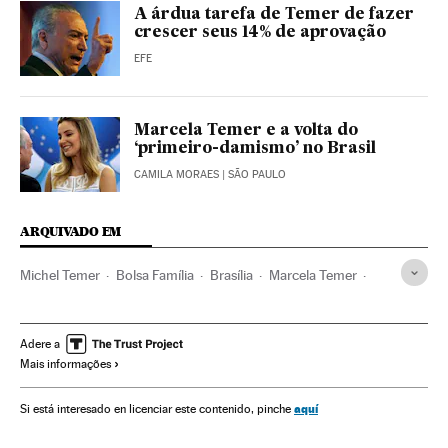
A árdua tarefa de Temer de fazer
crescer seus 14% de aprovação
EFE
Marcela Temer e a volta do
‘primeiro-damismo’ no Brasil
CAMILA MORAES
| SÃO PAULO
ARQUIVADO EM
Michel Temer
Bolsa Família
Brasília
Marcela Temer
MDB
Presidente Brasil
Presidência Brasil
Pobreza
Política social
Infância
Brasil
Governo Brasil
Adere a
Mais informações
América Latina
Governo
Mulheres
América
Administração Estado
Política
Administração pública
aquí
Si está interesado en licenciar este contenido, pinche
Problemas sociais
Sociedade
Osmar Terra