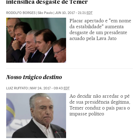
intensifica desgaste de Temer
RODOLFO BORGES
|
São Paulo
|
JUN 10, 2017 - 21:21
EDT
Placar apertado e "em nome
da estabilidade" aumenta
desgaste de um presidente
acuado pela Lava Jato
Nosso trágico destino
LUIZ RUFFATO
|
MAY 24, 2017 - 09:43
EDT
Ao decidir não arredar o pé
de sua presidência ilegítima,
Temer conduz o país para o
impasse político