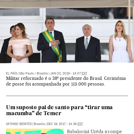
EL PAÍS
|
São Paulo / Brasília
|
JAN 02, 2019 - 14:07
EST
Militar reformado é o 38º presidente do Brasil. Cerimônia
de posse foi acompanhada por 115.000 pessoas.
Um suposto pai de santo para “tirar uma
macumba” de Temer
AFONSO BENITES
|
Brasília
|
DEC 19, 2017 - 14:38
EST
Babalorixá Uzêda irrompe