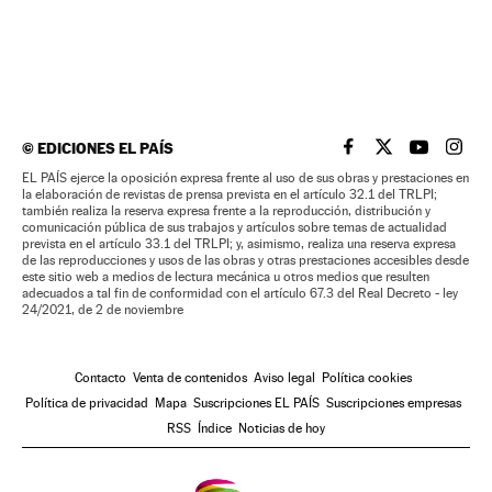
©
EDICIONES EL PAÍS
EL PAÍS BRASIL EN
EL PAÍS BRASI
EL PAÍS B
EL PA
EL PAÍS ejerce la oposición expresa frente al uso de sus obras y prestaciones en
la elaboración de revistas de prensa prevista en el artículo 32.1 del TRLPI;
también realiza la reserva expresa frente a la reproducción, distribución y
comunicación pública de sus trabajos y artículos sobre temas de actualidad
prevista en el artículo 33.1 del TRLPI; y, asimismo, realiza una reserva expresa
de las reproducciones y usos de las obras y otras prestaciones accesibles desde
este sitio web a medios de lectura mecánica u otros medios que resulten
adecuados a tal fin de conformidad con el artículo 67.3 del Real Decreto - ley
24/2021, de 2 de noviembre
Contacto
Venta de contenidos
Aviso legal
Política cookies
Política de privacidad
Mapa
Suscripciones EL PAÍS
Suscripciones empresas
RSS
Índice
Noticias de hoy