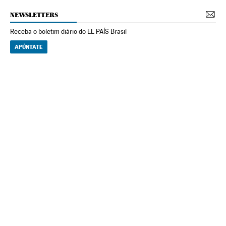
NEWSLETTERS
Receba o boletim diário do EL PAÍS Brasil
APÚNTATE
NEWSLETTERS
Boletín de América
Cada semana en tu cuenta de correo una selección de las noticias,
reportajes y análisis de los periodistas de EL PAÍS con los acontecimientos
más relevantes del continente.
Arquivo