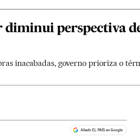
 diminui perspectiva d
ras inacabadas, governo prioriza o térm
Añadir EL PAÍS en Google
ales