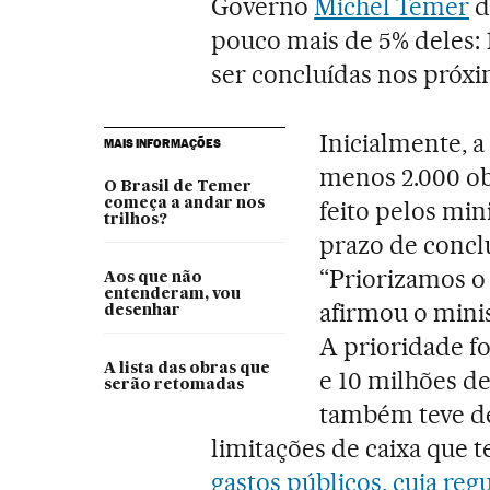
Governo
Michel Temer
d
pouco mais de 5% deles: 
ser concluídas nos próxi
Inicialmente, a
MAIS INFORMAÇÕES
menos 2.000 o
O Brasil de Temer
começa a andar nos
feito pelos min
trilhos?
prazo de concl
“Priorizamos o
Aos que não
entenderam, vou
afirmou o minis
desenhar
A prioridade fo
A lista das obras que
e 10 milhões de
serão retomadas
também teve de
limitações de caixa que t
gastos públicos, cuja re