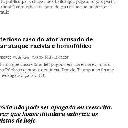
te público para chegar nos bailes que pegam fogo a partir
a manhã com caixas de som de carros na rua na periferia
Paulo
terioso caso do ator acusado de
ar ataque racista e homofóbico
LABORDE
|
Washington
|
MAR 30, 2019 - 18:05
EDT
afirma que Jussie Smollett pagou seus agressores, mas o
io Público rejeitou a denúncia. Donald Trump interferiu e
investigação para o FBI
tória não pode ser apagada ou reescrita.
ar que houve ditadura valoriza as
istas de hoje