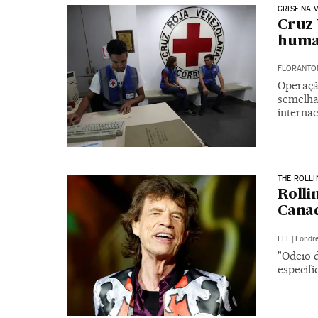
CRISE NA 
Cruz 
human
FLORANTON
Operaçã
semelhan
internac
THE ROLLI
Rolli
Canad
EFE
|
Londr
"Odeio 
especifi