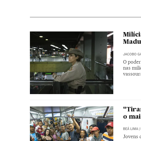
Milíc
Madu
JACOBO G
O poder 
nas mil
vassour
“Tira
o mai
BEÁ LIMA
|
Jovens 