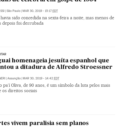
SSI
|
São Paulo
|
MAR 30, 2019 - 15:17
EDT
havia sido concedida na sexta-feira a noite, mas menos de
s depois foi derrubada
ITAR
uai homenageia jesuíta espanhol que
ntou a ditadura de Alfredo Stroessner
NERI
|
Assunção
|
MAR 30, 2019 - 14:42
EDT
o pa’í Oliva, de 90 anos, é um símbolo da luta pelos mais
 os direitos sociais
tes vivem paralisia sem planos