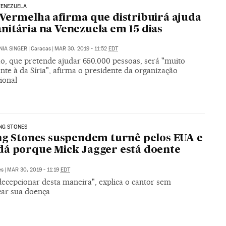
VENEZUELA
Vermelha afirma que distribuirá ajuda
itária na Venezuela em 15 dias
IA SINGER
|
Caracas
|
MAR 30, 2019 - 11:52
EDT
o, que pretende ajudar 650.000 pessoas, será "muito
te à da Síria", afirma o presidente da organização
ional
NG STONES
ng Stones suspendem turnê pelos EUA e
á porque Mick Jagger está doente
es
|
MAR 30, 2019 - 11:19
EDT
decepcionar desta maneira", explica o cantor sem
car sua doença