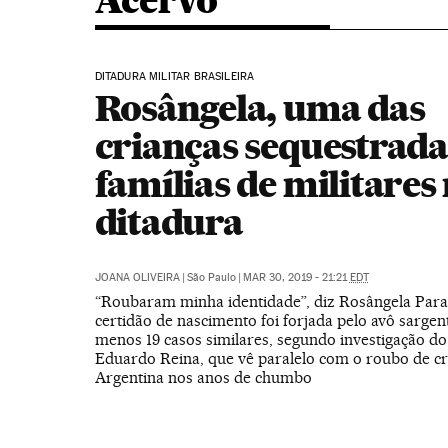
Acervo
DITADURA MILITAR BRASILEIRA
Rosângela, uma das
crianças sequestrada
famílias de militares
ditadura
JOANA OLIVEIRA
|
São Paulo
|
MAR 30, 2019 - 21:21
EDT
“Roubaram minha identidade”, diz Rosângela Para
certidão de nascimento foi forjada pelo avô sargen
menos 19 casos similares, segundo investigação do 
Eduardo Reina, que vê paralelo com o roubo de cr
Argentina nos anos de chumbo