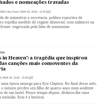
hados e nomeações travadas
PIRES
|
São Paulo
|
MAR 30, 2019 - 13:35
EDT
a de ministério a secretaria, política esportiva de
ro espelha modelo do regime ditatorial, com militares na
 frente, engessada pela falta de autonomia
PTON
s in Heaven’: a tragédia que inspirou
as canções mais comoventes da
ria
S
|
MAR 30, 2019 - 13:35
EDT
 uma época amarga para Eric Clapton. No final desse mês,
, o músico perdeu seu filho de quatro anos num acidente
to de um hotel. Pouco tempo depois, dedicou-lhe uma
 melodia. Esta é a história.