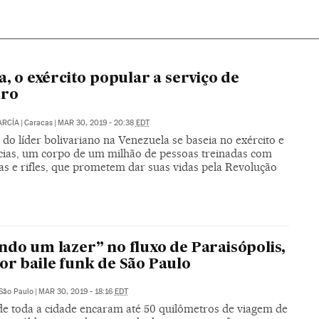
ia, o exército popular a serviço de
ro
ARCÍA
|
Caracas
|
MAR 30, 2019 - 20:38
EDT
do líder bolivariano na Venezuela se baseia no exército e
ícias, um corpo de um milhão de pessoas treinadas com
as e rifles, que prometem dar suas vidas pela Revolução
ndo um lazer” no fluxo de Paraisópolis,
or baile funk de São Paulo
São Paulo
|
MAR 30, 2019 - 18:16
EDT
de toda a cidade encaram até 50 quilômetros de viagem de