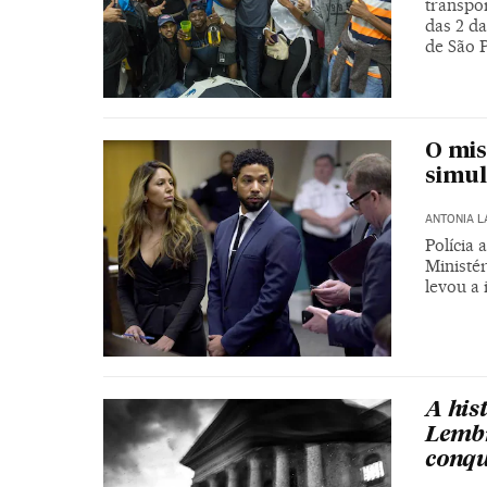
transpor
das 2 d
de São 
O mis
simul
ANTONIA 
Polícia 
Ministér
levou a 
A his
Lembr
conqu