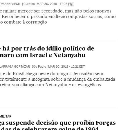
RMANN VIECILI
|
Curitiba
|
MAR 30, 2019 - 17:05
EDT
e militar merece ser recordado, mas não pelos motivos
. Reconhecer o passado enaltece conquistas sociais, como
io combate à corrupção
 há por trás do idílio político de
naro com Israel e Netanyahu
ALARRAGA GORTÁZAR
|
São Paulo
|
MAR 30, 2019 - 15:21
EDT
nte do Brasil chega neste domingo a Jerusalém sem
cer totalmente a incógnita sobre a mudança da embaixada
reitar sua aliança com Netanyahu e os evangélicos
MILITAR
ça suspende decisão que proibia Forças
as de celebrarem golpe de 1964