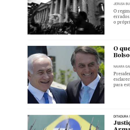
JERUSA BU
O regim
errados
o própr
O que
Bolso
NAIARA G
Preside
esclare
para est
DITADURA 
Justi
Armad