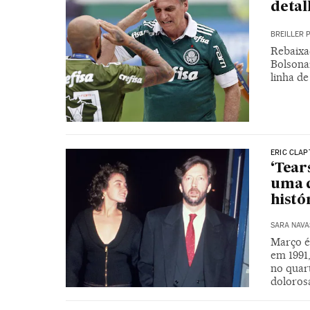
detal
BREILLER 
Rebaixad
Bolsona
linha de
ERIC CLA
‘Tear
uma d
histó
SARA NAVA
Março é
em 1991
no quar
dolorosa