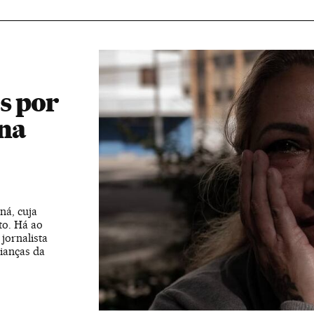
s por
 na
ná, cuja
to. Há ao
jornalista
ianças da