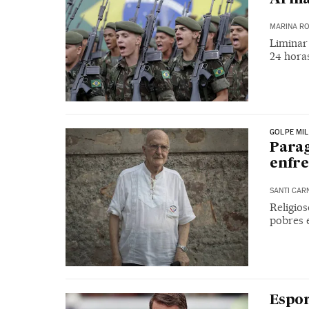
MARINA RO
Liminar 
24 hora
GOLPE MIL
Parag
enfre
SANTI CAR
Religios
pobres e
Espor