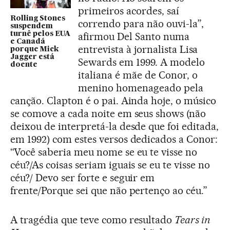
primeiros acordes, saí
Rolling Stones
correndo para não ouvi-la”,
suspendem
turnê pelos EUA
afirmou Del Santo numa
e Canadá
entrevista à jornalista Lisa
porque Mick
Jagger está
Sewards em 1999. A modelo
doente
italiana é mãe de Conor, o
menino homenageado pela
canção. Clapton é o pai. Ainda hoje, o músico
se comove a cada noite em seus shows (não
deixou de interpretá-la desde que foi editada,
em 1992) com estes versos dedicados a Conor:
“Você saberia meu nome se eu te visse no
céu?/As coisas seriam iguais se eu te visse no
céu?/ Devo ser forte e seguir em
frente/Porque sei que não pertenço ao céu.”
A tragédia que teve como resultado
Tears in