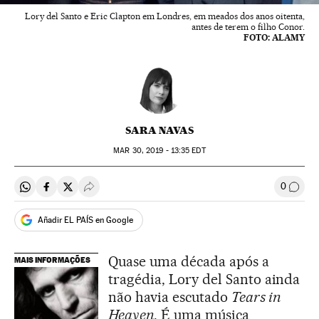
Lory del Santo e Eric Clapton em Londres, em meados dos anos oitenta,
antes de terem o filho Conor.
FOTO: ALAMY
SARA NAVAS
MAR
30, 2019 - 13:35
EDT
0
Compartir en Whatsapp
Compartir en Facebook
Compartir en Twitter
Desplegar Redes Sociales
Comen
Añadir EL PAÍS en Google
Quase uma década após a
MAIS INFORMAÇÕES
tragédia, Lory del Santo ainda
não havia escutado
Tears in
Heaven
. É uma música