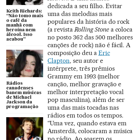
dedicada a seu filho. Evitar
Keith Richards:
uma das melodias mais
“Não tomo mais
populares da história do rock
o café da
manhã com
(a revista
Rolling Stone
a coloca
heroína nem
álcool. Isso
no posto 362 das 500 melhores
acabou”
canções de rock) não é fácil. A
composição deu a
Eric
Clapton
, seu autor e
intérprete, três prêmios
Grammy em 1993 (melhor
canção, melhor gravação e
Rádios
canadenses
melhor interpretação vocal
banem músicas
de Michael
pop masculina), além de ser
Jackson da
uma das mais tocadas nas
programação
rádios em todos os tempos.
“Uma vez, quando estava em
Amsterdã, colocaram a música
no rádio. Ao soarem os