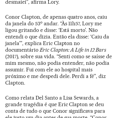
desmaiei”, afirma Lory.
Conor Clapton, de apenas quatro anos, caiu
o
da janela do 53
andar. “Às 11h57, Lory me
ligou gritando e disse: ‘Está morto’. Não
entendi o que dizia. Então ela disse: ‘Caiu da
janela’”, explica Eric Clapton no
documentário
Eric Clapton: A Life in 12 Bars
(2017), sobre sua vida. “Senti como se saísse de
mim mesmo, não podia entender, não podia
assumir. Fui com ele ao hospital mais
próximo e me despedi dele. Perdi a fé”, diz
Clapton.
Como relata Del Santo a Lisa Sewards, a
grande tragédia é que Eric Clapton se deu
conta de tudo o que Conor significava para
ele justo um dia antes de sua morte. “Conor