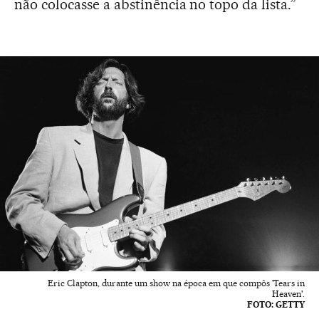
não colocasse a abstinência no topo da lista.”
Eric Clapton, durante um show na época em que compôs 'Tears in
Heaven'.
FOTO: GETTY