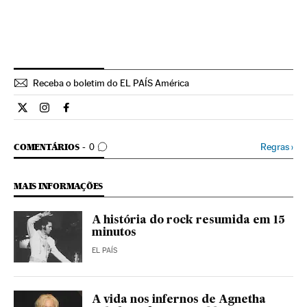
Receba o boletim do EL PAÍS América
Cultura El País Brasil en Twitter
Cultura El País Brasil en Instagram
Cultura El País Brasil en Facebook
COMENTÁRIOS
Regras
›
COMENTÁRIOS
0
MAIS INFORMAÇÕES
A história do rock resumida em 15
minutos
EL PAÍS
A vida nos infernos de Agnetha