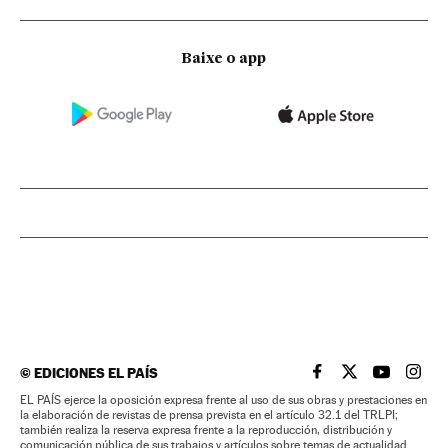
Baixe o app
©
EDICIONES EL PAÍS
EL PAÍS BRASIL EN
EL PAÍS BRASI
EL PAÍS B
EL PA
EL PAÍS ejerce la oposición expresa frente al uso de sus obras y prestaciones en
la elaboración de revistas de prensa prevista en el artículo 32.1 del TRLPI;
también realiza la reserva expresa frente a la reproducción, distribución y
comunicación pública de sus trabajos y artículos sobre temas de actualidad