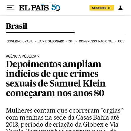
Pular para o conteúdo
SUSCRÍBETE
Brasil
GOVERNO BRASIL
JAIR BOLSONARO
STF
CONGRESSO NACIONAL
COVID-1
AGÊNCIA PÚBLICA
Depoimentos ampliam
indícios de que crimes
sexuais de Samuel Klein
começaram nos anos 80
Mulheres contam que ocorreram “orgias”
com meninas na sede da Casas Bahia até
2013, período de criação da Globex e Via