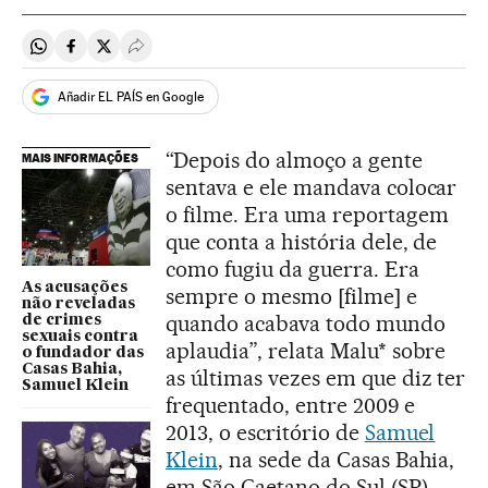
Compartir en Whatsapp
Compartir en Facebook
Compartir en Twitter
Desplegar Redes Sociales
Añadir EL PAÍS en Google
“Depois do almoço a gente
MAIS INFORMAÇÕES
sentava e ele mandava colocar
o filme. Era uma reportagem
que conta a história dele, de
como fugiu da guerra. Era
As acusações
sempre o mesmo [filme] e
não reveladas
quando acabava todo mundo
de crimes
sexuais contra
aplaudia”, relata Malu* sobre
o fundador das
Casas Bahia,
as últimas vezes em que diz ter
Samuel Klein
frequentado, entre 2009 e
2013, o escritório de
Samuel
Klein
, na sede da Casas Bahia,
em São Caetano do Sul (SP).