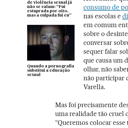
de violência sexual já
consumo de po
não se calam: “Fui
estuprada por oito,
nas escolas e
d
mas a culpada fui eu”
em comum entre
sobre o desint
conversar sobre
sequer falar so
que causa um d
Quando a pornografia
olhar, não sab
substitui a educação
sexual
não participar 
Varella.
Mas foi precisamente des
uma realidade tão cruel
“Queremos colocar esse 