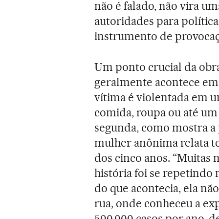
não é falado, não vira u
autoridades para política
instrumento de provocaçã
Um ponto crucial da obra
geralmente acontece em 
vítima é violentada em um
comida, roupa ou até um 
segunda, como mostra a p
mulher anônima relata te
dos cinco anos. “Muitas n
história foi se repetindo
do que acontecia, ela não
rua, onde conheceu a exp
500.000 casos por ano, d