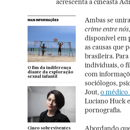
acrescenta a cineasta Ad
Ambas se unira
MAIS INFORMAÇÕES
crime entre nós
disponível em 
as causas que 
brasileira. Par
individuais, o 
O fim da indiferença
com informaçõe
diante da exploração
sexual infantil
sociólogos, psi
Jout,
o médico 
Luciano Huck e
pornografia.
Abordando ques
Cinco sobreviventes