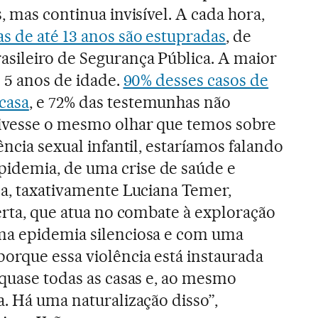
, mas continua invisível. A cada hora,
as de até 13 anos são estupradas
, de
sileiro de Segurança Pública. A maior
é 5 anos de idade.
90% desses casos de
casa
, e 72% das testemunhas não
tivesse o mesmo olhar que temos sobre
ência sexual infantil, estaríamos falando
idemia, de uma crise de saúde e
ma, taxativamente Luciana Temer,
berta, que atua no combate à exploração
ma epidemia silenciosa e com uma
orque essa violência está instaurada
 quase todas as casas e, ao mesmo
a. Há uma naturalização disso”,