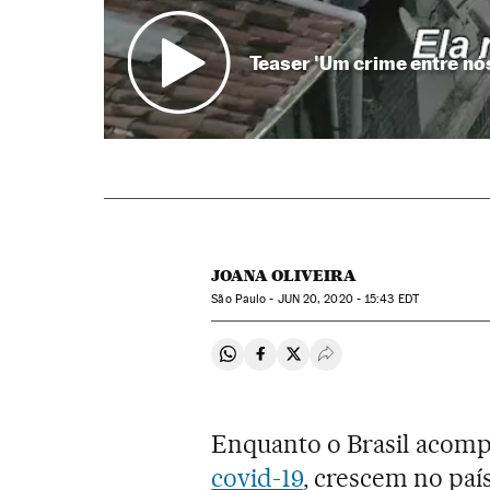
Teaser 'Um crime entre nó
JOANA OLIVEIRA
São Paulo -
JUN
20, 2020 - 15:43
EDT
Compartir en Whatsapp
Compartir en Facebook
Compartir en Twitter
Desplegar Redes Soci
Enquanto o Brasil acomp
covid-19
, crescem no pa