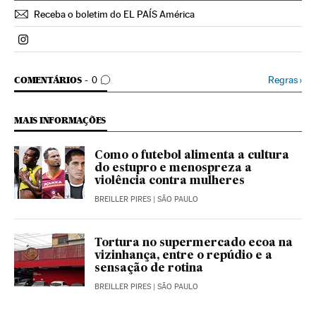
Receba o boletim do EL PAÍS América
Politica El País Brasil en Instagram
COMENTÁRIOS
Regras
›
COMENTÁRIOS
0
MAIS INFORMAÇÕES
Como o futebol alimenta a cultura
do estupro e menospreza a
violência contra mulheres
BREILLER PIRES
| SÃO PAULO
Tortura no supermercado ecoa na
vizinhança, entre o repúdio e a
sensação de rotina
BREILLER PIRES
| SÃO PAULO