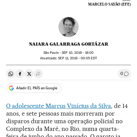
MARCELO SAYÃO (EFE)
NAIARA GALARRAGA GORTÁZAR
São Paulo -
SEP
10, 2019 - 16:00
atualizado:
SEP
11, 2019 - 00:05
EDT
0
Compartir en Whatsapp
Compartir en Facebook
Compartir en Twitter
Desplegar Redes Sociales
Comen
Añadir EL PAÍS en Google
O adolescente Marcus Vinícius da Silva
, de 14
anos, e sete pessoas mais morreram por
disparos durante uma operação policial no
Complexo da Maré, no Rio, numa quarta-
feira de junho do ano passado. O garoto ia