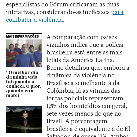
especialistas do Fórum criticaram as duas
iniciativas, considerando-as ineficazes
para
combater a violência
.
A comparação com países
MAIS INFORMAÇÕES
vizinhos indica que a polícia
brasileira está entre as mais
letais da América Latina.
Bueno detalhou que, embora a
“O melhor dia
dinâmica da violência no
da minha vida
Brasil seja semelhante à da
foi quando a
conheci. O pior,
Colômbia, lá as vítimas das
quando eu a
matei”
forças policiais representam
1,5% dos homicídios em geral,
sete vezes menos do que no
Brasil. A porcentagem
brasileira é equivalente à de El
Salvador, de quase 11%. Ambos