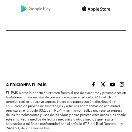
©
EDICIONES EL PAÍS
EL PAÍS BRASIL EN
EL PAÍS BRASI
EL PAÍS B
EL PA
EL PAÍS ejerce la oposición expresa frente al uso de sus obras y prestaciones en
la elaboración de revistas de prensa prevista en el artículo 32.1 del TRLPI;
también realiza la reserva expresa frente a la reproducción, distribución y
comunicación pública de sus trabajos y artículos sobre temas de actualidad
prevista en el artículo 33.1 del TRLPI; y, asimismo, realiza una reserva expresa
de las reproducciones y usos de las obras y otras prestaciones accesibles desde
este sitio web a medios de lectura mecánica u otros medios que resulten
adecuados a tal fin de conformidad con el artículo 67.3 del Real Decreto - ley
24/2021, de 2 de noviembre