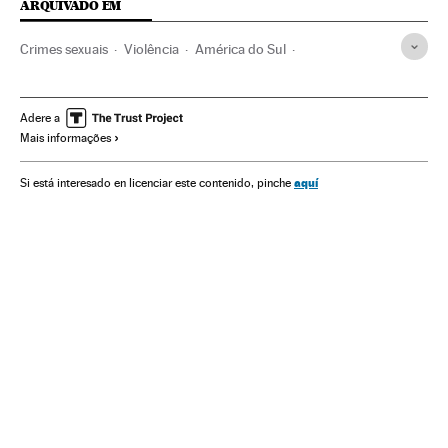
ARQUIVADO EM
Crimes sexuais
Violência
América do Sul
América Latina
Força segurança
América
Problemas sociais
Sociedade
Justiça
Adere a
Mais informações
Violência policial
Violência doméstica
Estupro
Ação policial
Agressões sexuais
Violência gênero
aquí
Si está interesado en licenciar este contenido, pinche
Brasil
Polícia
Assassinatos
Violencia sexual