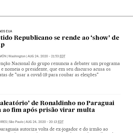
NOS EUA
tido Republicano se rende ao ‘show’ de
mp
IMÓN
|
Washington
|
AUG 24, 2020 - 21:53
EDT
nção Nacional do grupo renuncia a debater um programa
l e nomeia o presidente, que em seu discurso acusa os
as de "usar a covid-19 para roubar as eleições"
 aleatório’ de Ronaldinho no Paraguai
 ao fim após prisão virar multa
PIRES
|
São Paulo
|
AUG 24, 2020 - 20:13
EDT
paraguaia autoriza volta de ex-jogador e do irmão ao