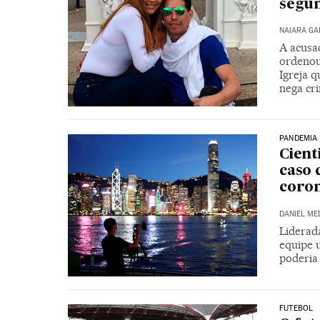
segun
NAIARA G
A acusa
ordenou
Igreja 
nega cr
PANDEMIA
Cient
caso 
coro
DANIEL ME
Liderad
equipe 
poderia
FUTEBOL