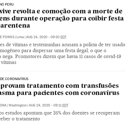
NO PERU
vive revolta e comoção com a morte de
vens durante operação para coibir festa
uarentena
NE FOWKS
|
Lima
|
AUG 24, 2020 - 09:20
EDT
es de vítimas e testemunhas acusam a polícia de ter usado
imogêneo para dispersar uma festa ilegal, o que o
 nega. Promotores dizem que havia 11 casos de covid-19
 vítimas
 DE CORONAVÍRUS
aprovam tratamento com transfusões
asma para pacientes com coronavírus
RONA
|
Washington
|
AUG 24, 2020 - 09:11
EDT
os estudos apontam que 35% dos doentes se recuperam
ceber o tratamento