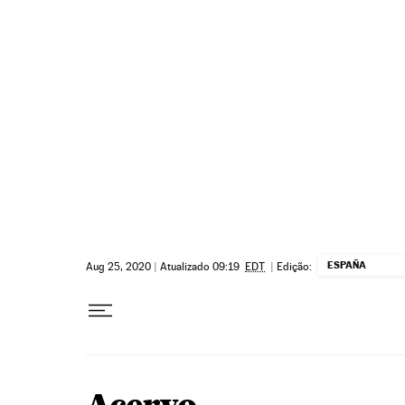
Pular para o conteúdo
ESPAÑA
Aug 25, 2020
|
Atualizado 09:19
EDT
|
Edição: