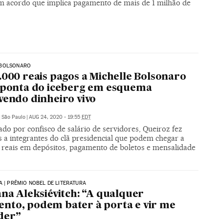
em acordo que implica pagamento de mais de 1 milhão de
BOLSONARO
.000 reais pagos a Michelle Bolsonaro
 ponta do iceberg em esquema
vendo dinheiro vivo
|
São Paulo
|
AUG 24, 2020 - 19:55
EDT
ado por confisco de salário de servidores, Queiroz fez
 a integrantes do clã presidencial que podem chegar a
 reais em depósitos, pagamento de boletos e mensalidade
A | PRÊMIO NOBEL DE LITERATURA
ana Aleksiévitch: “A qualquer
to, podem bater à porta e vir me
der”