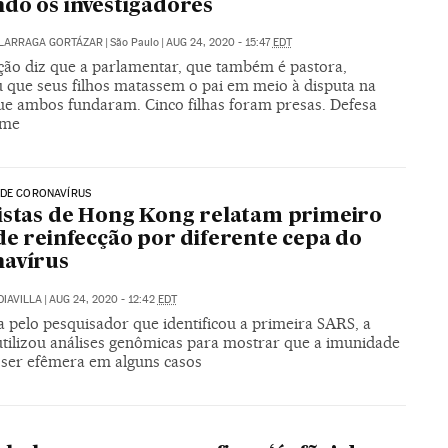
do os investigadores
ALARRAGA GORTÁZAR
|
São Paulo
|
AUG 24, 2020 - 15:47
EDT
ção diz que a parlamentar, que também é pastora,
 que seus filhos matassem o pai em meio à disputa na
que ambos fundaram. Cinco filhas foram presas. Defesa
ime
 DE CORONAVÍRUS
istas de Hong Kong relatam primeiro
de reinfecção por diferente cepa do
navírus
DIAVILLA
|
AUG 24, 2020 - 12:42
EDT
a pelo pesquisador que identificou a primeira SARS, a
utilizou análises genômicas para mostrar que a imunidade
 ser efêmera em alguns casos