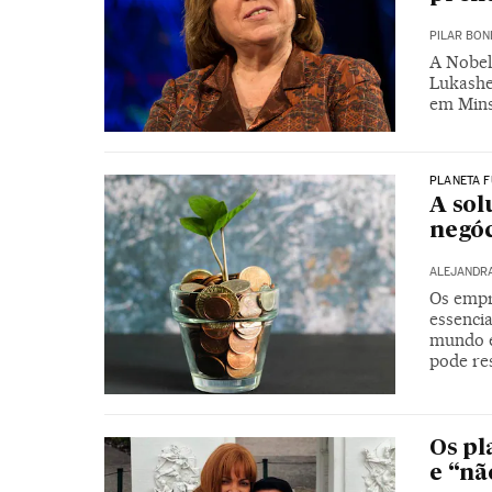
PILAR BON
A Nobel
Lukashen
em Mins
PLANETA 
A sol
negóc
ALEJANDR
Os empr
essenci
mundo e
pode re
Os pl
e “nã