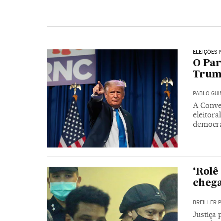
ELEIÇÕES 
O Par
Tru
PABLO GU
A Conve
eleitora
democrat
‘Rolê
chega
BREILLER 
Justiça 