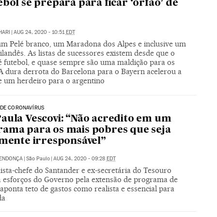
ebol se prepara para ficar ‘órfão’ de
HARI
|
AUG 24, 2020 - 10:51
EDT
m Pelé branco, um Maradona dos Alpes e inclusive um
ilandês. As listas de sucessores existem desde que o
 é futebol, e quase sempre são uma maldição para os
 A dura derrota do Barcelona para o Bayern acelerou a
e um herdeiro para o argentino
 DE CORONAVÍRUS
aula Vescovi: “Não acredito em um
ama para os mais pobres que seja
lmente irresponsável”
MENDONÇA
|
São Paulo
|
AUG 24, 2020 - 09:28
EDT
sta-chefe do Santander e ex-secretária do Tesouro
 esforços do Governo pela extensão de programa de
aponta teto de gastos como realista e essencial para
da