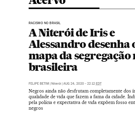
Acervo
RACISMO NO BRASIL
A Niterói de Iris e
Alessandro desenha 
mapa da segregação 
brasileira
FELIPE BETIM
|
Niterói
|
AUG 24, 2020 - 22:12
EDT
Negros ainda não desfrutam completamente dos ín
qualidade de vida que fazem a fama da cidade. Índ
pela polícia e expectativa de vida expõem fosso en
negros