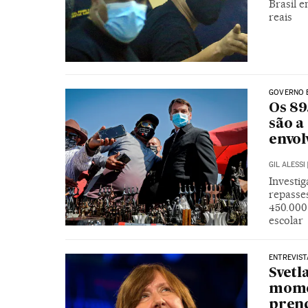
Brasil 
reais
GOVERNO 
Os 89
são a
envol
GIL ALESSI
Investig
repasses
450.000
escolar
ENTREVIST
Svetl
momen
pren