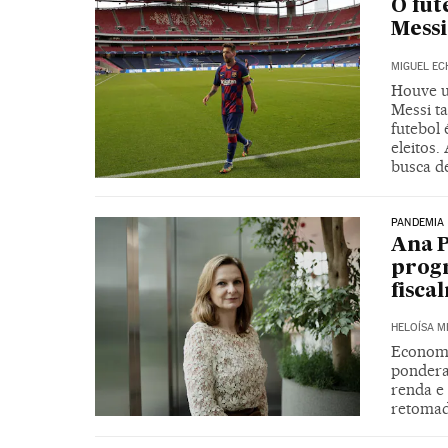
O fut
Messi
MIGUEL EC
Houve u
Messi ta
futebol
eleitos.
busca d
PANDEMIA
Ana P
progr
fisca
HELOÍSA 
Economi
pondera
renda e 
retoma