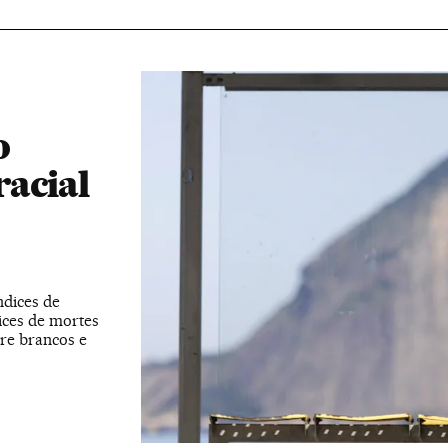
o
racial
dices de
ices de mortes
tre brancos e