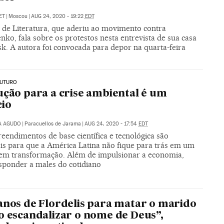
ET
|
Moscou
|
AUG 24, 2020 - 19:22
EDT
 de Literatura, que aderiu ao movimento contra
ko, fala sobre os protestos nesta entrevista de sua casa
k. A autora foi convocada para depor na quarta-feira
FUTURO
ução para a crise ambiental é um
io
A AGUDO
|
Paracuellos de Jarama
|
AUG 24, 2020 - 17:54
EDT
eendimentos de base científica e tecnológica são
ais para que a América Latina não fique para trás em um
m transformação. Além de impulsionar a economia,
sponder a males do cotidiano
anos de Flordelis para matar o marido
o escandalizar o nome de Deus”,