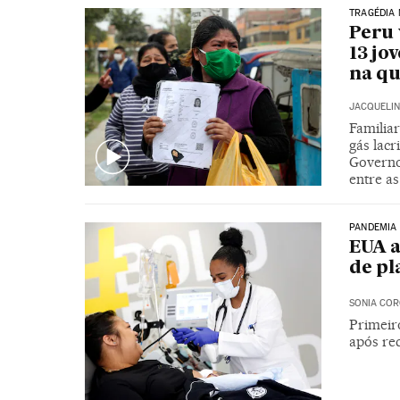
TRAGÉDIA 
Peru 
13 jo
na q
JACQUELI
Familiar
gás lacr
Governo
entre as
PANDEMIA
EUA 
de pl
SONIA CO
Primeir
após re