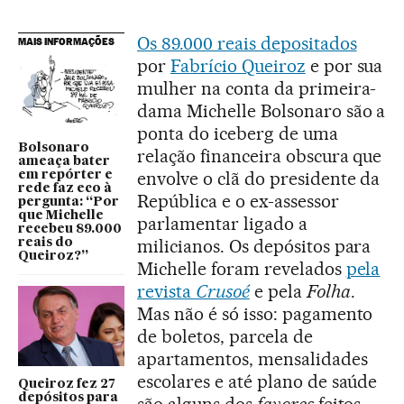
Os 89.000 reais depositados
MAIS INFORMAÇÕES
por
Fabrício Queiroz
e por sua
mulher na conta da primeira-
dama Michelle Bolsonaro são a
ponta do iceberg de uma
Bolsonaro
relação financeira obscura que
ameaça bater
envolve o clã do presidente da
em repórter e
rede faz eco à
República e o ex-assessor
pergunta: “Por
que Michelle
parlamentar ligado a
recebeu 89.000
milicianos. Os depósitos para
reais do
Queiroz?”
Michelle foram revelados
pela
revista
Crusoé
e pela
Folha
.
Mas não é só isso: pagamento
de boletos, parcela de
apartamentos, mensalidades
escolares e até plano de saúde
Queiroz fez 27
depósitos para
são alguns dos
favores
feitos