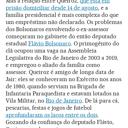
Mas a relação entre Queiroz,
que está em
prisão domiciliar desde 14 de agosto
, e a
família presidencial é mais complexa do que
um empréstimo não declarado. Os problemas
dos Bolsonaros envolvendo o ex-assessor
começaram no gabinete do então deputado
estadual
Flávio Bolsonaro
. O primogênito do
clã ocupou uma vaga na Assembleia
Legislativa do Rio de Janeiro de 2003 a 2019,
e empregou o aliado da família como
assessor. Queiroz é amigo de longa data de
Jair: eles se conheceram no Exército nos anos
de 1980, quando serviam na Brigada de
Infantaria Paraquedista e estavam lotados na
Vila Militar, no
Rio de Janeiro
. De lá para cá,
pescarias, festas e jogos de futebol
aprofundaram os laços entre os dois
.
Gozando da confiança do deputado Flávio,