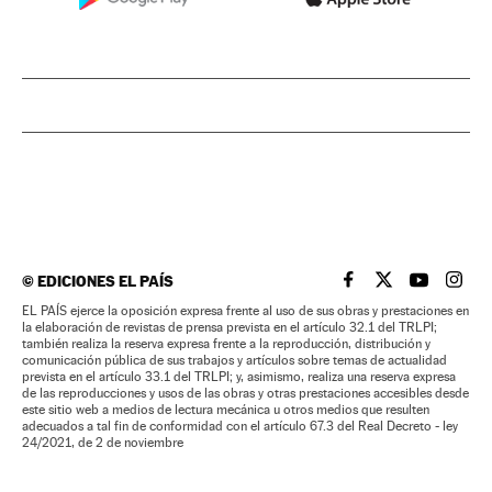
©
EDICIONES EL PAÍS
EL PAÍS BRASIL EN
EL PAÍS BRASI
EL PAÍS B
EL PA
EL PAÍS ejerce la oposición expresa frente al uso de sus obras y prestaciones en
la elaboración de revistas de prensa prevista en el artículo 32.1 del TRLPI;
también realiza la reserva expresa frente a la reproducción, distribución y
comunicación pública de sus trabajos y artículos sobre temas de actualidad
prevista en el artículo 33.1 del TRLPI; y, asimismo, realiza una reserva expresa
de las reproducciones y usos de las obras y otras prestaciones accesibles desde
este sitio web a medios de lectura mecánica u otros medios que resulten
adecuados a tal fin de conformidad con el artículo 67.3 del Real Decreto - ley
24/2021, de 2 de noviembre