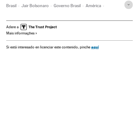
Brasil
Jair Bolsonaro
Governo Brasil
América
Governo
Presidente Brasil
Presidência Brasil
Flávio Bolsonaro
Fabrício José Carlos de Queiroz
STF
Adere a
Mais informações
Corrupção
Rio de Janeiro
Senado Federal
Milícias
Crime organizado
Michelle Bolsonaro
aquí
Si está interesado en licenciar este contenido, pinche