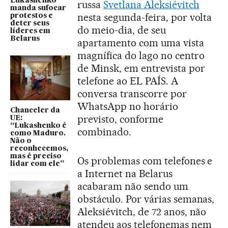
Lukashenko
russa
Svetlana Aleksiévitch
manda sufocar
nesta segunda-feira, por volta
protestos e
deter seus
do meio-dia, de seu
líderes em
Belarus
apartamento com uma vista
magnífica do lago no centro
de Minsk, em entrevista por
telefone ao EL PAÍS. A
conversa transcorre por
WhatsApp no horário
Chanceler da
previsto, conforme
UE:
“Lukashenko é
combinado.
como Maduro.
Não o
reconhecemos,
mas é preciso
Os problemas com telefones e
lidar com ele”
a Internet na Belarus
acabaram não sendo um
obstáculo. Por várias semanas,
Aleksiévitch, de 72 anos, não
atendeu aos telefonemas nem