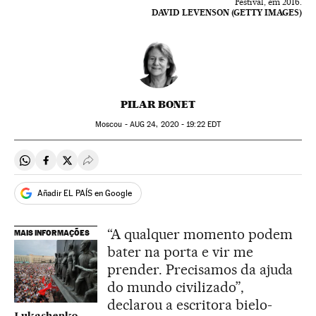
Festival, em 2016.
DAVID LEVENSON (GETTY IMAGES)
PILAR BONET
Moscou -
AUG
24, 2020 - 19:22
EDT
Compartir en Whatsapp
Compartir en Facebook
Compartir en Twitter
Desplegar Redes Sociales
Añadir EL PAÍS en Google
“A qualquer momento podem
MAIS INFORMAÇÕES
bater na porta e vir me
prender. Precisamos da ajuda
do mundo civilizado”,
declarou a escritora bielo-