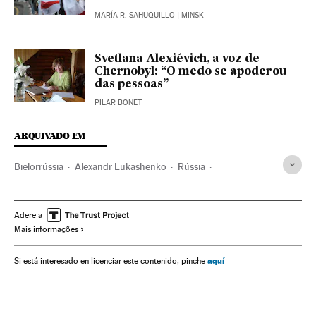
MARÍA R. SAHUQUILLO
| MINSK
Svetlana Alexiévich, a voz de
Chernobyl: “O medo se apoderou
das pessoas”
PILAR BONET
ARQUIVADO EM
Bielorrússia
Alexandr Lukashenko
Rússia
Vladimir Putin
União Europeia
Nobel de Literatura
Svetlana Aleksiévich
Adere a
Mais informações
aquí
Si está interesado en licenciar este contenido, pinche