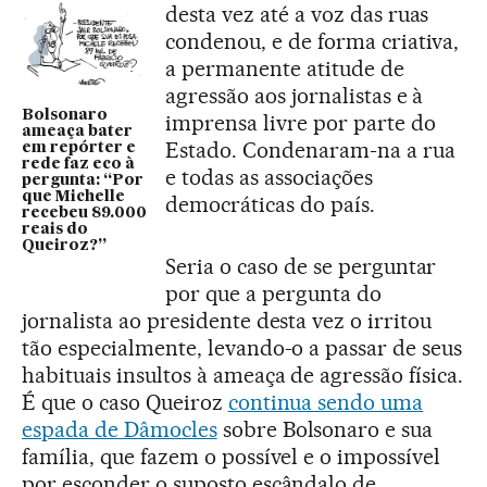
desta vez até a voz das ruas
condenou, e de forma criativa,
a permanente atitude de
agressão aos jornalistas e à
Bolsonaro
imprensa livre por parte do
ameaça bater
Estado. Condenaram-na a rua
em repórter e
rede faz eco à
e todas as associações
pergunta: “Por
que Michelle
democráticas do país.
recebeu 89.000
reais do
Queiroz?”
Seria o caso de se perguntar
por que a pergunta do
jornalista ao presidente desta vez o irritou
tão especialmente, levando-o a passar de seus
habituais insultos à ameaça de agressão física.
É que o caso Queiroz
continua sendo uma
espada de Dâmocles
sobre Bolsonaro e sua
família, que fazem o possível e o impossível
por esconder o suposto escândalo de