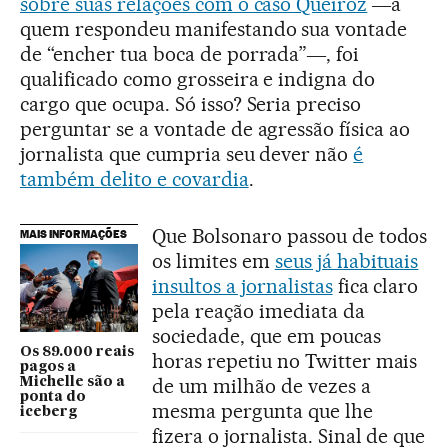
sobre suas relações com o caso Queiroz
―a
quem respondeu manifestando sua vontade
de “encher tua boca de porrada”―, foi
qualificado como grosseira e indigna do
cargo que ocupa. Só isso? Seria preciso
perguntar se a vontade de agressão física ao
jornalista que cumpria seu dever não
é
também delito e covardi
a
.
Que Bolsonaro passou de todos
MAIS INFORMAÇÕES
os limites em
seus já habituais
insultos a jornalistas
fica claro
pela reação imediata da
sociedade, que em poucas
Os 89.000 reais
horas repetiu no Twitter mais
pagos a
de um milhão de vezes a
Michelle são a
ponta do
mesma pergunta que lhe
iceberg
fizera o jornalista. Sinal de que