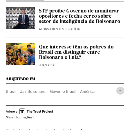
STF proíbe Governo de monitorar
opositores e fecha cerco sobre
setor de inteligência de Bolsonaro
AFONSO BENITES
| BRASÍLIA
Que interesse têm os pobres do
Brasil em distinguir entre
Bolsonaro e Lula?
JUAN ARIAS
ARQUIVADO EM
Brasil
Jair Bolsonaro
Governo Brasil
América
Governo
Presidente Brasil
Presidência Brasil
Juan Arias
Violência
Imprensa
Corrupção
Adere a
Mais informações
Jornalismo
Fabrício José Carlos de Queiroz