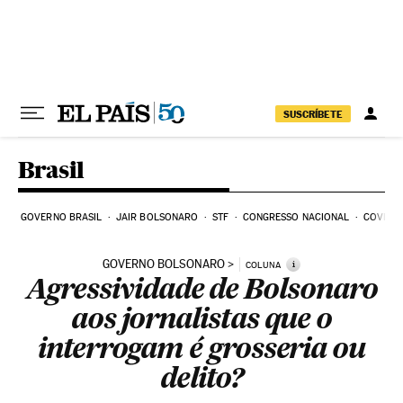
Pular para o conteúdo
SUSCRÍBETE
Brasil
GOVERNO BRASIL
JAIR BOLSONARO
STF
CONGRESSO NACIONAL
COVID-1
GOVERNO BOLSONARO
i
COLUNA
Agressividade de Bolsonaro
aos jornalistas que o
interrogam é grosseria ou
delito?