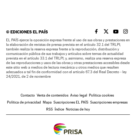
©
EDICIONES EL PAÍS
EL PAÍS BRASIL EN
EL PAÍS BRASI
EL PAÍS B
EL PA
EL PAÍS ejerce la oposición expresa frente al uso de sus obras y prestaciones en
la elaboración de revistas de prensa prevista en el artículo 32.1 del TRLPI;
también realiza la reserva expresa frente a la reproducción, distribución y
comunicación pública de sus trabajos y artículos sobre temas de actualidad
prevista en el artículo 33.1 del TRLPI; y, asimismo, realiza una reserva expresa
de las reproducciones y usos de las obras y otras prestaciones accesibles desde
este sitio web a medios de lectura mecánica u otros medios que resulten
adecuados a tal fin de conformidad con el artículo 67.3 del Real Decreto - ley
24/2021, de 2 de noviembre
Contacto
Venta de contenidos
Aviso legal
Política cookies
Política de privacidad
Mapa
Suscripciones EL PAÍS
Suscripciones empresas
RSS
Índice
Noticias de hoy