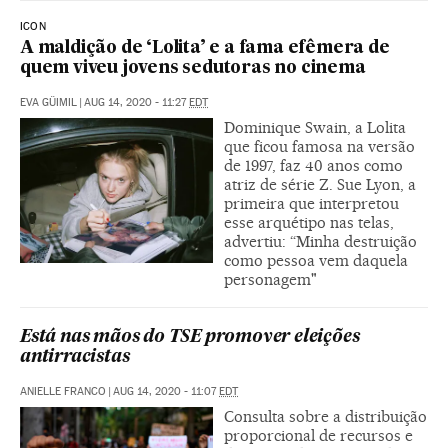
ICON
A maldição de ‘Lolita’ e a fama efêmera de
quem viveu jovens sedutoras no cinema
EVA GÜIMIL
|
AUG 14, 2020 - 11:27
EDT
Dominique Swain, a Lolita
que ficou famosa na versão
de 1997, faz 40 anos como
atriz de série Z. Sue Lyon, a
primeira que interpretou
esse arquétipo nas telas,
advertiu: “Minha destruição
como pessoa vem daquela
personagem"
Está nas mãos do TSE promover eleições
antirracistas
ANIELLE FRANCO
|
AUG 14, 2020 - 11:07
EDT
Consulta sobre a distribuição
proporcional de recursos e