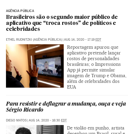
AGÊNCIA PÚBLICA
Brasileiros são o segundo maior público de
aplicativo que “troca rostos” de políticos e
celebridades
ETHEL RUDNITZKI (AGÊNCIA PÚBLICA)
|
AUG 14, 2020 - 17:19
EDT
Reportagem apurou que
aplicativo pretende lançar
rostos de personalidades
brasileiras; o Impressions
App já permite simular
imagem de Trump e Obama,
além de celebridades dos
EUA
Para resistir e deflagrar a mudança, ouça e veja
Sérgio Ricardo
DIEGO MATOS
|
AUG 14, 2020 - 16:30
EDT
De violão em punho, artista
desenhou um Brasil, rural e