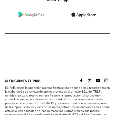
Baixe o app
©
EDICIONES EL PAÍS
EL PAÍS BRASIL EN
EL PAÍS BRASI
EL PAÍS B
EL PA
EL PAÍS ejerce la oposición expresa frente al uso de sus obras y prestaciones en
la elaboración de revistas de prensa prevista en el artículo 32.1 del TRLPI;
también realiza la reserva expresa frente a la reproducción, distribución y
comunicación pública de sus trabajos y artículos sobre temas de actualidad
prevista en el artículo 33.1 del TRLPI; y, asimismo, realiza una reserva expresa
de las reproducciones y usos de las obras y otras prestaciones accesibles desde
este sitio web a medios de lectura mecánica u otros medios que resulten
adecuados a tal fin de conformidad con el artículo 67.3 del Real Decreto - ley