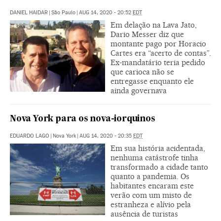
DANIEL HAIDAR
|
São Paulo
|
AUG 14, 2020 - 20:52
EDT
Em delação na Lava Jato,
Dario Messer diz que
montante pago por Horacio
Cartes era “acerto de contas”.
Ex-mandatário teria pedido
que carioca não se
entregasse enquanto ele
ainda governava
Nova York para os nova-iorquinos
EDUARDO LAGO
|
Nova York
|
AUG 14, 2020 - 20:35
EDT
Em sua história acidentada,
nenhuma catástrofe tinha
transformado a cidade tanto
quanto a pandemia. Os
habitantes encaram este
verão com um misto de
estranheza e alívio pela
ausência de turistas