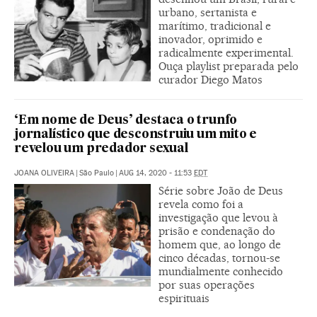
urbano, sertanista e
marítimo, tradicional e
inovador, oprimido e
radicalmente experimental.
Ouça playlist preparada pelo
curador Diego Matos
‘Em nome de Deus’ destaca o trunfo
jornalístico que desconstruiu um mito e
revelou um predador sexual
JOANA OLIVEIRA
|
São Paulo
|
AUG 14, 2020 - 11:53
EDT
Série sobre João de Deus
revela como foi a
investigação que levou à
prisão e condenação do
homem que, ao longo de
cinco décadas, tornou-se
mundialmente conhecido
por suas operações
espirituais