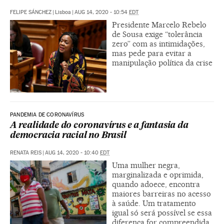
FELIPE SÁNCHEZ
|
Lisboa
|
AUG 14, 2020 - 10:54
EDT
Presidente Marcelo Rebelo
de Sousa exige “tolerância
zero” com as intimidações,
mas pede para evitar a
manipulação política da crise
PANDEMIA DE CORONAVÍRUS
A realidade do coronavírus e a fantasia da
democracia racial no Brasil
RENATA REIS
|
AUG 14, 2020 - 10:40
EDT
Uma mulher negra,
marginalizada e oprimida,
quando adoece, encontra
maiores barreiras no acesso
à saúde. Um tratamento
igual só será possível se essa
diferença for compreendida