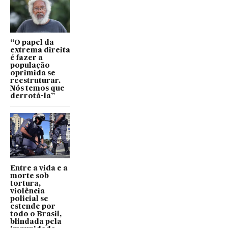
“O papel da
extrema direita
é fazer a
população
oprimida se
reestruturar.
Nós temos que
derrotá-la”
Entre a vida e a
morte sob
tortura,
violência
policial se
estende por
todo o Brasil,
blindada pela