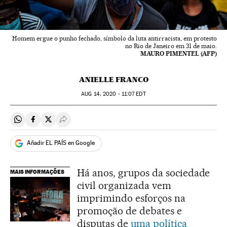
Homem ergue o punho fechado, símbolo da luta antirracista, em protesto
no Rio de Janeiro em 31 de maio.
MAURO PIMENTEL (AFP)
ANIELLE FRANCO
AUG
14, 2020 - 11:07
EDT
Compartir en Whatsapp
Compartir en Facebook
Compartir en Twitter
Desplegar Redes Sociales
Añadir EL PAÍS en Google
Há anos, grupos da sociedade
MAIS INFORMAÇÕES
civil organizada vem
imprimindo esforços na
promoção de debates e
disputas de
uma política