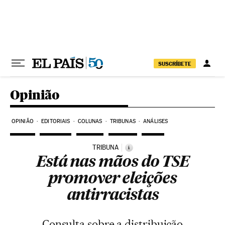
Pular para o conteúdo
SUSCRÍBETE
Opinião
OPINIÃO
EDITORIAIS
COLUNAS
TRIBUNAS
ANÁLISES
TRIBUNA
i
Está nas mãos do TSE
promover eleições
antirracistas
Consulta sobre a distribuição