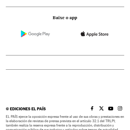
Baixe o app
©
EDICIONES EL PAÍS
EL PAÍS BRASIL EN
EL PAÍS BRASI
EL PAÍS B
EL PA
EL PAÍS ejerce la oposición expresa frente al uso de sus obras y prestaciones en
la elaboración de revistas de prensa prevista en el artículo 32.1 del TRLPI;
también realiza la reserva expresa frente a la reproducción, distribución y
comunicación pública de sus trabajos y artículos sobre temas de actualidad