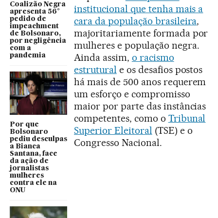
Coalizão Negra
institucional que tenha mais a
apresenta 56°
cara da população brasileira
,
pedido de
impeachment
majoritariamente formada por
de Bolsonaro,
por negligência
mulheres e população negra.
com a
Ainda assim,
o racismo
pandemia
estrutural
e os desafios postos
há mais de 500 anos requerem
um esforço e compromisso
maior por parte das instâncias
competentes, como o
Tribunal
Por que
Superior Eleitoral
(TSE) e o
Bolsonaro
pediu desculpas
Congresso Nacional.
a Bianca
Santana, face
da ação de
jornalistas
mulheres
contra ele na
ONU