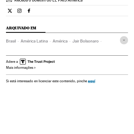
Opiniao El País Brasil en Twitter
Opiniao El País Brasil en Instagram
Opiniao El País Brasil en Facebook
ARQUIVADO EM
Brasil
América Latina
América
Jair Bolsonaro
Ultradireita
TSE
Racismo
Negros
Desigualdade econômica
Desigualdade social
Adere a
Mais informações
Eleições municipais 2020
Eleições municipais 2016
Alexandre de Moraes
STF
Política
Marielle Franco
aquí
Si está interesado en licenciar este contenido, pinche