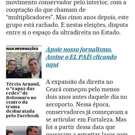
movimento conservador pelo interior, com a
cooptação do que chamam de
“multiplicadores”. Mas cinco anos depois, este
grupo está rachado. E nestas eleições, disputa
entre si o espaço da ultradireita no Estado.
Apoie nosso jornalismo.
MAIS INFORMAÇÕES
Assine o EL PAÍS clicando
aqui
A expansão da direita no
Tércio Arnaud,
Ceará começou pelo menos
o “rapaz das
redes” de
dois anos antes daquele dia no
Bolsonaro no
centro da
aeroporto. Nessa época,
trama
conservadores já começavam a
desbaratada
pelo Facebook
se articular em Fortaleza. Mas
foi a partir dessa data que
passaram a estreitar laços com