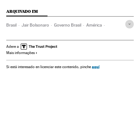
ARQUIVADO EM
Brasil
Jair Bolsonaro
Governo Brasil
América
Governo
Presidente Brasil
Presidência Brasil
Ultradireita
WhatsApp
Facebook
Ceará
Fortaleza
Adere a
Mais informações
Partido Social Liberal
Eleições Brasil
Fake news
Carlos Bolsonaro
Justiça
aquí
Si está interesado en licenciar este contenido, pinche