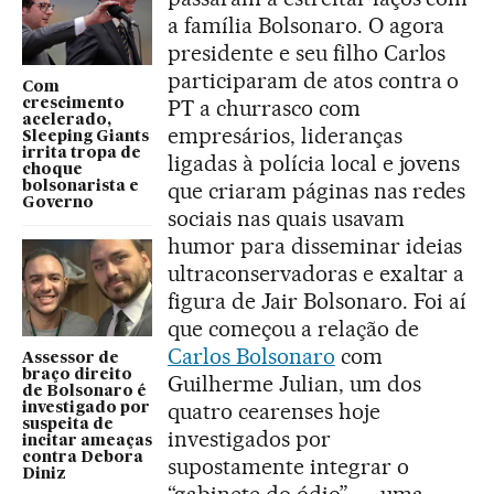
a família Bolsonaro. O agora
presidente e seu filho Carlos
participaram de atos contra o
Com
PT a churrasco com
crescimento
acelerado,
empresários, lideranças
Sleeping Giants
irrita tropa de
ligadas à polícia local e jovens
choque
que criaram páginas nas redes
bolsonarista e
Governo
sociais nas quais usavam
humor para disseminar ideias
ultraconservadoras e exaltar a
figura de Jair Bolsonaro. Foi aí
que começou a relação de
Carlos Bolsonaro
com
Assessor de
braço direito
Guilherme Julian, um dos
de Bolsonaro é
quatro cearenses hoje
investigado por
suspeita de
investigados por
incitar ameaças
contra Debora
supostamente integrar o
Diniz
“gabinete do ódio” ― uma