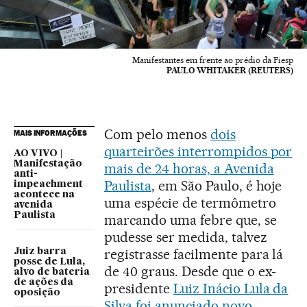
Manifestantes em frente ao prédio da Fiesp
PAULO WHITAKER (REUTERS)
Com pelo menos
dois
MAIS INFORMAÇÕES
quarteirões interrompidos por
AO VIVO |
Manifestação
mais de 24 horas, a Avenida
anti-
Paulista
, em São Paulo, é hoje
impeachment
acontece na
uma espécie de termômetro
avenida
Paulista
marcando uma febre que, se
pudesse ser medida, talvez
registrasse facilmente para lá
Juiz barra
posse de Lula,
de 40 graus. Desde que o ex-
alvo de bateria
de ações da
presidente
Luiz Inácio Lula da
oposição
Silva foi anunciado novo