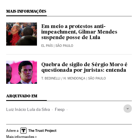
MAIS INFORMAÇÕES
Em meio a protestos anti-
impeachment, Gilmar Mendes
suspende posse de Lula
EL PAÍS
| SÃO PAULO
Quebra de sigilo de Sérgio Moro é
questionada por juristas: entenda
T. BEDINELLI
/
H. MENDONÇA
| SÃO PAULO
ARQUIVADO EM
Luiz Inácio Lula da Silva
Fiesp
Impeachment Dilma Rousseff
Avenida Paulista
Manifestações
Caso Petrobras
Dilma Rousseff
Adere a
Mais informações