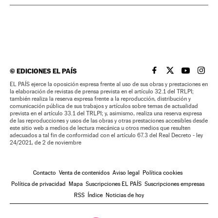
©
EDICIONES EL PAÍS
EL PAÍS BRASIL EN
EL PAÍS BRASI
EL PAÍS B
EL PA
EL PAÍS ejerce la oposición expresa frente al uso de sus obras y prestaciones en
la elaboración de revistas de prensa prevista en el artículo 32.1 del TRLPI;
también realiza la reserva expresa frente a la reproducción, distribución y
comunicación pública de sus trabajos y artículos sobre temas de actualidad
prevista en el artículo 33.1 del TRLPI; y, asimismo, realiza una reserva expresa
de las reproducciones y usos de las obras y otras prestaciones accesibles desde
este sitio web a medios de lectura mecánica u otros medios que resulten
adecuados a tal fin de conformidad con el artículo 67.3 del Real Decreto - ley
24/2021, de 2 de noviembre
Contacto
Venta de contenidos
Aviso legal
Política cookies
Política de privacidad
Mapa
Suscripciones EL PAÍS
Suscripciones empresas
RSS
Índice
Noticias de hoy