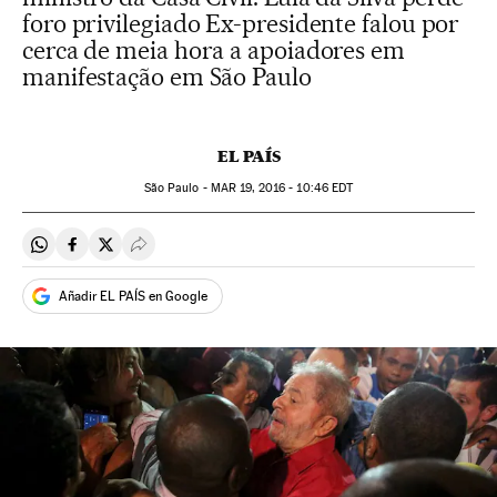
foro privilegiado Ex-presidente falou por
cerca de meia hora a apoiadores em
manifestação em São Paulo
EL PAÍS
São Paulo -
MAR
19, 2016 - 10:46
EDT
Compartir en Whatsapp
Compartir en Facebook
Compartir en Twitter
Desplegar Redes Sociales
Añadir EL PAÍS en Google