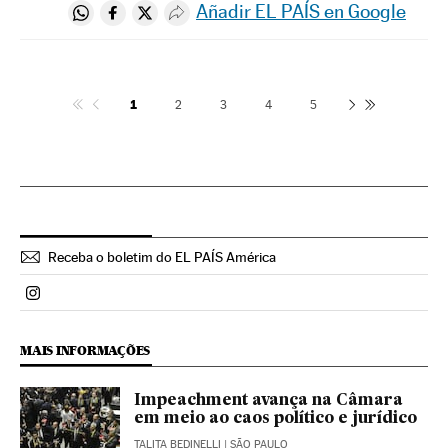
Añadir EL PAÍS en Google
Compartir en Whatsapp
Compartir en Facebook
Compartir en Twitter
Desplegar Redes Sociales
1
2
3
4
5
Receba o boletim do EL PAÍS América
Politica El País Brasil en Instagram
MAIS INFORMAÇÕES
Impeachment avança na Câmara
em meio ao caos político e jurídico
TALITA BEDINELLI
| SÃO PAULO