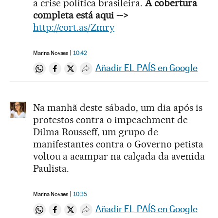
a crise política brasileira.
A cobertura
completa está aqui -->
http://cort.as/Zmry
Marina Novaes
10:42
Añadir EL PAÍS en Google
Compartir en Whatsapp
Compartir en Facebook
Compartir en Twitter
Desplegar Redes Sociales
Na manhã deste sábado, um dia após is
protestos contra o impeachment de
Dilma Rousseff, um grupo de
manifestantes contra o Governo petista
voltou a acampar na calçada da avenida
Paulista.
Marina Novaes
10:35
Añadir EL PAÍS en Google
Compartir en Whatsapp
Compartir en Facebook
Compartir en Twitter
Desplegar Redes Sociales