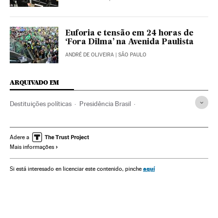
Euforia e tensão em 24 horas de
‘Fora Dilma’ na Avenida Paulista
ANDRÉ DE OLIVEIRA
| SÃO PAULO
ARQUIVADO EM
Destituições políticas
Presidência Brasil
Corrupção política
Ministérios
Brasil
Governo Brasil
Partidos políticos
Conflitos políticos
Parlamento
Adere a
Mais informações
Governo
Luiz Inácio Lula da Silva
Administração Estado
Problemas sociais
Política
Economia
Crises políticas
aquí
Si está interesado en licenciar este contenido, pinche
Sergio Moro
Manifestações
Dilma Rousseff
Partido dos Trabalhadores
Caso Petrobras
Casa Civil
Impeachment Dilma Rousseff