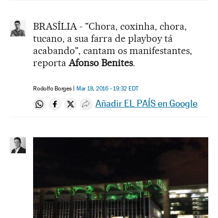
BRASÍLIA - "Chora, coxinha, chora,
tucano, a sua farra de playboy tá
acabando", cantam os manifestantes,
reporta
Afonso Benites
.
Rodolfo Borges
Mar 18, 2016 - 19:32
EDT
Añadir EL PAÍS en Google
Compartir en Whatsapp
Compartir en Facebook
Compartir en Twitter
Desplegar Redes Sociales