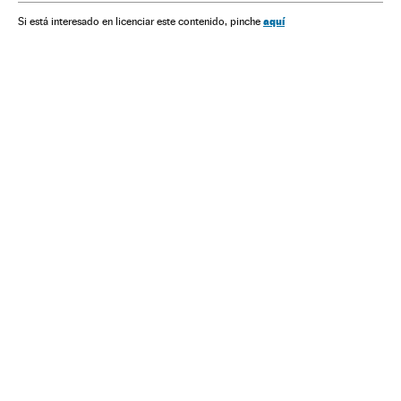
Música
aquí
Si está interesado en licenciar este contenido, pinche