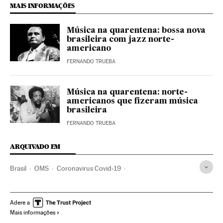
MAIS INFORMAÇÕES
Música na quarentena: bossa nova
brasileira com jazz norte-
americano
FERNANDO TRUEBA
Música na quarentena: norte-
americanos que fizeram música
brasileira
FERNANDO TRUEBA
ARQUIVADO EM
Brasil
OMS
Coronavirus Covid-19
Coronavirus de Wuhan
Pandemia
Coronavirus
Doenças infecciosas
Doenças respiratórias
Adere a
Mais informações
Ministério Saúde
Gilberto Gil
Música brasileira
Cultura