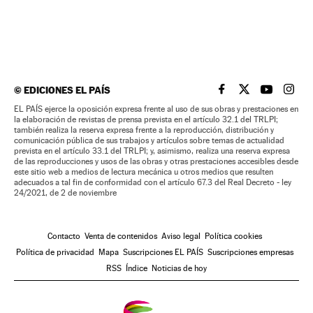
©
EDICIONES EL PAÍS
EL PAÍS BRASIL EN
EL PAÍS BRASI
EL PAÍS B
EL PA
EL PAÍS ejerce la oposición expresa frente al uso de sus obras y prestaciones en
la elaboración de revistas de prensa prevista en el artículo 32.1 del TRLPI;
también realiza la reserva expresa frente a la reproducción, distribución y
comunicación pública de sus trabajos y artículos sobre temas de actualidad
prevista en el artículo 33.1 del TRLPI; y, asimismo, realiza una reserva expresa
de las reproducciones y usos de las obras y otras prestaciones accesibles desde
este sitio web a medios de lectura mecánica u otros medios que resulten
adecuados a tal fin de conformidad con el artículo 67.3 del Real Decreto - ley
24/2021, de 2 de noviembre
Contacto
Venta de contenidos
Aviso legal
Política cookies
Política de privacidad
Mapa
Suscripciones EL PAÍS
Suscripciones empresas
RSS
Índice
Noticias de hoy