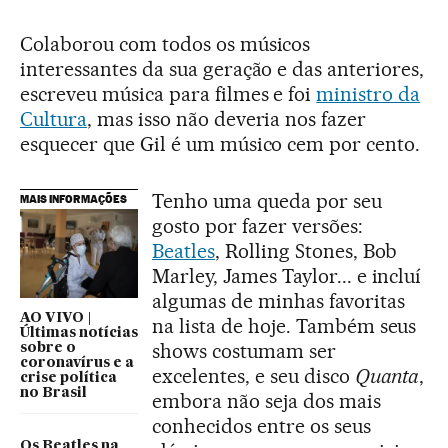
Colaborou com todos os músicos
interessantes da sua geração e das anteriores,
escreveu música para filmes e foi
ministro da
Cultura
, mas isso não deveria nos fazer
esquecer que Gil é um músico cem por cento.
Tenho uma queda por seu
MAIS INFORMAÇÕES
gosto por fazer versões:
Beatles
, Rolling Stones, Bob
Marley, James Taylor... e incluí
algumas de minhas favoritas
AO VIVO |
na lista de hoje. Também seus
Últimas notícias
shows costumam ser
sobre o
coronavírus e a
excelentes, e seu disco
Quanta
,
crise política
no Brasil
embora não seja dos mais
conhecidos entre os seus
Os Beatles na