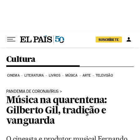
Pular para o conteúdo
SUSCRÍBETE
Cultura
CINEMA
LITERATURA
LIVROS
MÚSICA
ARTE
TELEVISÃO
PANDEMIA DE CORONAVÍRUS
Música na quarentena:
Gilberto Gil, tradição e
vanguarda
O cineasta e produtor musical Fernando