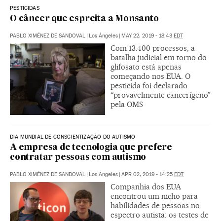
PESTICIDAS
O câncer que espreita a Monsanto
PABLO XIMÉNEZ DE SANDOVAL
|
Los Ángeles
|
MAY 22, 2019 - 18:43
EDT
Com 13.400 processos, a
batalha judicial em torno do
glifosato está apenas
começando nos EUA. O
pesticida foi declarado
“provavelmente cancerígeno”
pela OMS
DIA MUNDIAL DE CONSCIENTIZAÇÃO DO AUTISMO
A empresa de tecnologia que prefere
contratar pessoas com autismo
PABLO XIMÉNEZ DE SANDOVAL
|
Los Angeles
|
APR 02, 2019 - 14:25
EDT
Companhia dos EUA
encontrou um nicho para
habilidades de pessoas no
espectro autista: os testes de