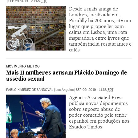
|
SEP 29, 2019 - 20:45
EDT
Desde a mais antiga de
Londres, localizada em
Picadilly há 200 anos, até um
lugar que propõe ler com
calma em Lisboa, uma rota
inspiradora entre livros que
também inclui restaurantes e
cafés
MOVIMENTO ME TOO
Mais 11 mulheres acusam Plácido Domingo de
assédio sexual
PABLO XIMÉNEZ DE SANDOVAL
|
Los Angeles
|
SEP 05, 2019 - 11:38
EDT
Agência Associated Press
publica novos depoimentos
sobre suposto abuso de
poder cometido pelo tenor
espanhol em produções nos
Estados Unidos