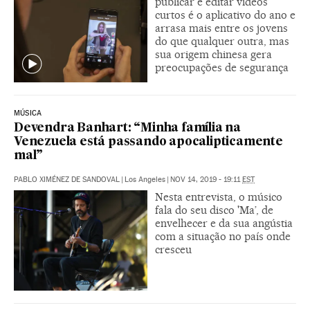
publicar e editar vídeos
curtos é o aplicativo do ano e
arrasa mais entre os jovens
do que qualquer outra, mas
sua origem chinesa gera
preocupações de segurança
MÚSICA
Devendra Banhart: “Minha família na
Venezuela está passando apocalipticamente
mal”
PABLO XIMÉNEZ DE SANDOVAL
|
Los Angeles
|
NOV 14, 2019 - 19:11
EST
Nesta entrevista, o músico
fala do seu disco 'Ma’, de
envelhecer e da sua angústia
com a situação no país onde
cresceu