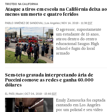
TIROTEIO NA CALIFORNIA
Ataque a tiros em escola na Califórnia deixa ao
menos um morto e quatro feridos
PABLO XIMÉNEZ DE SANDOVAL
|
Los Angeles
|
NOV 14, 2019 - 11:38
EST
O agressor, supostamente
um estudante de 15 anos,
atirou dentro do centro
educacional Saugus High
School e fugiu do local
armado
Sem-teto gravada interpretando ária de
Puccini comove as redes e ganha 60.000
dólares
EL PAÍS
|
Madri
|
OCT 04, 2019 - 15:46
EDT
Emily Zamourka foi captada
cantando em Los Angeles
por um policial e seu vídeo