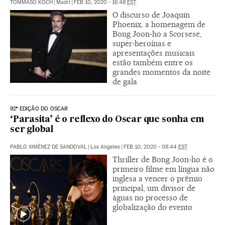
TOMMASO KOCH
|
Madri
|
FEB 10, 2020 - 16:48
EST
O discurso de Joaquin
Phoenix, a homenagem de
Bong Joon-ho a Scorsese,
super-heroínas e
apresentações musicais
estão também entre os
grandes momentos da noite
de gala
92ª EDIÇÃO DO OSCAR
‘Parasita’ é o reflexo do Oscar que sonha em
ser global
PABLO XIMÉNEZ DE SANDOVAL
|
Los Angeles
|
FEB 10, 2020 - 08:44
EST
Thriller de Bong Joon-ho é o
primeiro filme em língua não
inglesa a vencer o prêmio
principal, um divisor de
águas no processo de
globalização do evento