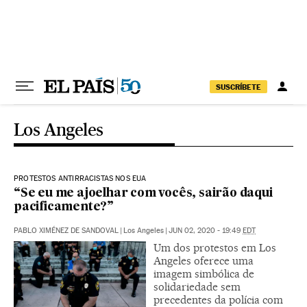
Pular para o conteúdo
SUSCRÍBETE
Los Angeles
PROTESTOS ANTIRRACISTAS NOS EUA
“Se eu me ajoelhar com vocês, sairão daqui
pacificamente?”
PABLO XIMÉNEZ DE SANDOVAL
|
Los Angeles
|
JUN 02, 2020 - 19:49
EDT
Um dos protestos em Los
Angeles oferece uma
imagem simbólica de
solidariedade sem
precedentes da polícia com