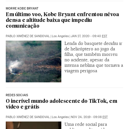
MORRE KOBE BRYANT
Em último voo, Kobe Bryant enfrentou névoa
densa e altitude baixa que impediu
comunicação
PABLO XIMÉNEZ DE SANDOVAL
|
Los Angeles
|
JAN 27, 2020 - 09:40
EST
Lenda do basquete decidiu ir
de helicóptero ao jogo da
filha, que também morreu
no acidente, apesar da
intensa neblina que tornava a
viagem perigosa
REDES SOCIAIS
O incrível mundo adolescente do TikTok, em
vídeo e grátis
PABLO XIMÉNEZ DE SANDOVAL
|
Los Angeles
|
NOV 24, 2019 - 09:08
EST
Uma rede social para