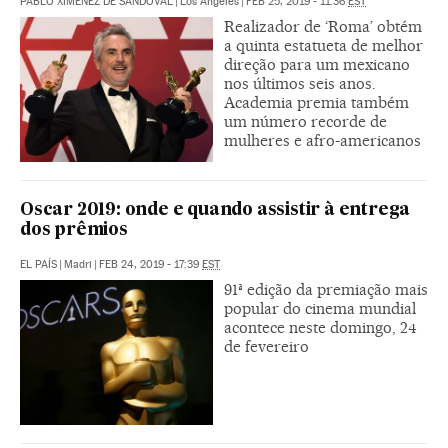
PABLO XIMÉNEZ DE SANDOVAL
|
Los Angeles
|
FEB 25, 2019 - 11:36
EST
Realizador de ‘Roma’ obtém
a quinta estatueta de melhor
direção para um mexicano
nos últimos seis anos.
Academia premia também
um número recorde de
mulheres e afro-americanos
Oscar 2019: onde e quando assistir à entrega
dos prêmios
EL PAÍS
|
Madri
|
FEB 24, 2019 - 17:39
EST
91ª edição da premiação mais
popular do cinema mundial
acontece neste domingo, 24
de fevereiro