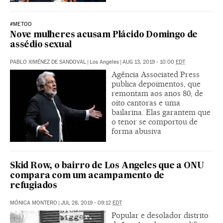
#METOO
Nove mulheres acusam Plácido Domingo de
assédio sexual
PABLO XIMÉNEZ DE SANDOVAL
|
Los Angeles
|
AUG 13, 2019 - 10:00
EDT
Agência Associated Press
publica depoimentos, que
remontam aos anos 80, de
oito cantoras e uma
bailarina. Elas garantem que
o tenor se comportou de
forma abusiva
Skid Row, o bairro de Los Angeles que a ONU
compara com um acampamento de
refugiados
MÓNICA MONTERO
|
JUL 28, 2019 - 09:12
EDT
Popular e desolador distrito