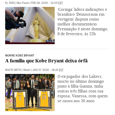
EL PAÍS
|
São Paulo
|
FEB 08, 2020 - 12:05
EST
‘Coringa’ lidera indicações e
brasileiro ‘Democracia em
vertigem’ disputa como
melhor documentário.
Premiação é neste domingo,
9 de fevereiro, às 22h
MORRE KOBE BRYANT
A família que Kobe Bryant deixa órfã
MAITE NIETO
|
Madri
|
JAN 27, 2020 - 16:15
EST
O ex-jogador dos Lakers,
morto no último domingo
junto à filha Gianna, tinha
outras três filhas com sua
esposa, Vanessa, com quem
se casou aos 20 anos