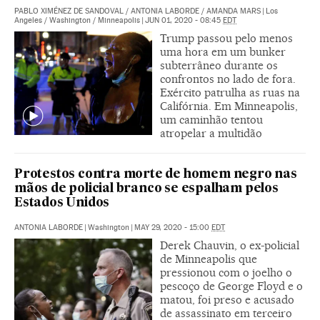
PABLO XIMÉNEZ DE SANDOVAL
/
ANTONIA LABORDE
/
AMANDA MARS
|
Los
Angeles / Washington / Minneapolis
|
JUN 01, 2020 - 08:45
EDT
Trump passou pelo menos
uma hora em um bunker
subterrâneo durante os
confrontos no lado de fora.
Exército patrulha as ruas na
Califórnia. Em Minneapolis,
um caminhão tentou
atropelar a multidão
Protestos contra morte de homem negro nas
mãos de policial branco se espalham pelos
Estados Unidos
ANTONIA LABORDE
|
Washington
|
MAY 29, 2020 - 15:00
EDT
Derek Chauvin, o ex-policial
de Minneapolis que
pressionou com o joelho o
pescoço de George Floyd e o
matou, foi preso e acusado
de assassinato em terceiro