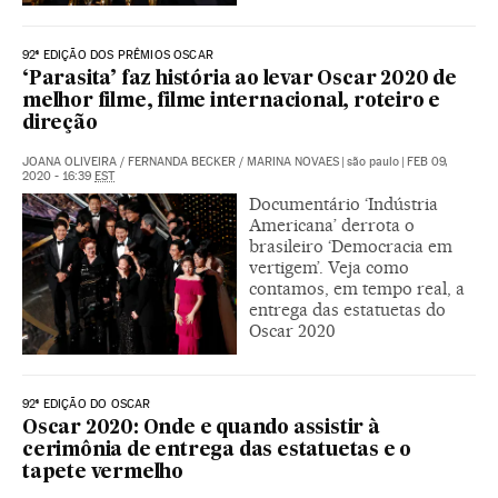
92ª EDIÇÃO DOS PRÊMIOS OSCAR
‘Parasita’ faz história ao levar Oscar 2020 de
melhor filme, filme internacional, roteiro e
direção
JOANA OLIVEIRA
/
FERNANDA BECKER
/
MARINA NOVAES
|
são paulo
|
FEB 09,
2020 - 16:39
EST
Documentário ‘Indústria
Americana’ derrota o
brasileiro ‘Democracia em
vertigem’. Veja como
contamos, em tempo real, a
entrega das estatuetas do
Oscar 2020
92ª EDIÇÃO DO OSCAR
Oscar 2020: Onde e quando assistir à
cerimônia de entrega das estatuetas e o
tapete vermelho