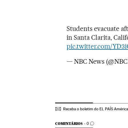
Students evacuate af
in Santa Clarita, Cali
pic.twitter.com/YD3
— NBC News (@NBC
Receba o boletim do EL PAÍS Améric
COMENTÁRIOS
COMENTÁRIOS
0