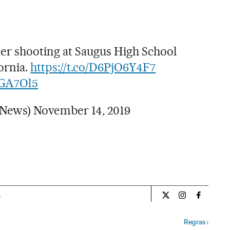
ter shooting at Saugus High School
fornia.
https://t.co/D6PjO6Y4F7
iGA7Ol5
News)
November 14, 2019
a
Internacional El Pa
Internacional
Internac
Regras
›