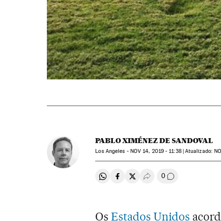
PABLO XIMÉNEZ DE SANDOVAL
Los Angeles -
NOV
14, 2019 - 11:38
atualizado:
N
0
Compartir en Whatsapp
Compartir en Facebook
Compartir en Twitter
Desplegar Redes Soci
Comentários
Os
Estados Unidos
acord