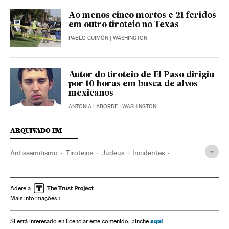
Ao menos cinco mortos e 21 feridos
em outro tiroteio no Texas
PABLO GUIMÓN
| WASHINGTON
Autor do tiroteio de El Paso dirigiu
por 10 horas em busca de alvos
mexicanos
ANTONIA LABORDE
| WASHINGTON
ARQUIVADO EM
Antissemitismo
Tiroteios
Judeus
Incidentes
Alemanha
Europa Central
Grupos sociais
Delitos ódio
Preconceitos
Delitos
Europa
Acontecimentos
Adere a
Mais informações
Problemas sociais
Sociedade
Justiça
aquí
Si está interesado en licenciar este contenido, pinche