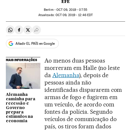
EFE
Berlim -
OCT
09, 2019 - 07:55
atualizado:
OCT
09, 2019 - 12:46
EDT
Compartir en Whatsapp
Compartir en Facebook
Compartir en Twitter
Desplegar Redes Sociales
Añadir EL PAÍS en Google
Ao menos duas pessoas
MAIS INFORMAÇÕES
morreram em Halle (no leste
da
Alemanha
), depois de
pessoas ainda não
identificadas dispararem com
Alemanha
armas de fogo e fugirem em
caminha para
um veículo, de acordo com
recessão e
Governo
fontes da polícia. Segundo
prepara
estímulos na
veículos de comunicação do
economia
país, os tiros foram dados