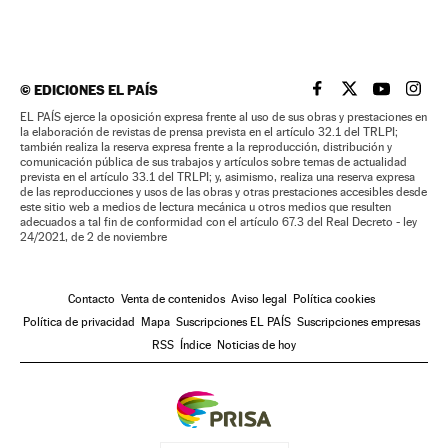
©
EDICIONES EL PAÍS
EL PAÍS BRASIL EN
EL PAÍS BRASI
EL PAÍS B
EL PA
EL PAÍS ejerce la oposición expresa frente al uso de sus obras y prestaciones en
la elaboración de revistas de prensa prevista en el artículo 32.1 del TRLPI;
también realiza la reserva expresa frente a la reproducción, distribución y
comunicación pública de sus trabajos y artículos sobre temas de actualidad
prevista en el artículo 33.1 del TRLPI; y, asimismo, realiza una reserva expresa
de las reproducciones y usos de las obras y otras prestaciones accesibles desde
este sitio web a medios de lectura mecánica u otros medios que resulten
adecuados a tal fin de conformidad con el artículo 67.3 del Real Decreto - ley
24/2021, de 2 de noviembre
Contacto
Venta de contenidos
Aviso legal
Política cookies
Política de privacidad
Mapa
Suscripciones EL PAÍS
Suscripciones empresas
RSS
Índice
Noticias de hoy