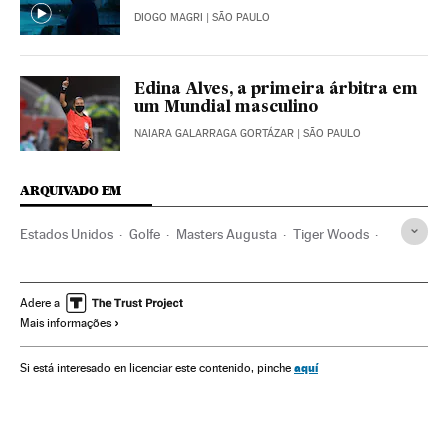
DIOGO MAGRI
| SÃO PAULO
Edina Alves, a primeira árbitra em
um Mundial masculino
NAIARA GALARRAGA GORTÁZAR
| SÃO PAULO
ARQUIVADO EM
Estados Unidos
Golfe
Masters Augusta
Tiger Woods
Golfistas
Esportes
Tóquio 2020
Jogos Olímpicos 2020
Acidente tráfego
Fisioterapia
Adere a
Mais informações
Cirurgia
Los Angeles
Califórnia
aquí
Si está interesado en licenciar este contenido, pinche