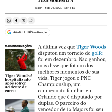
JUAN MORENILLA
Madri -
FEB
24, 2021 - 15:44
EST
Compartir en Whatsapp
Compartir en Facebook
Compartir en Twitter
Desplegar Redes Sociales
Añadir EL PAÍS en Google
A última vez que
Tiger Woods
MAIS INFORMAÇÕES
disputou um torneio de
golfe
foi em dezembro. Não ganhou,
mas disse que foi um dos
melhores momentos de sua
Tiger Woods é
vida. Tiger jogou o PNC
hospitalizado
Championship, um
após sofrer
acidente de
campeonato familiar em
carro
Orlando que é disputado por
duplas. O parceiro do
vencedor de 15 Majors foi seu