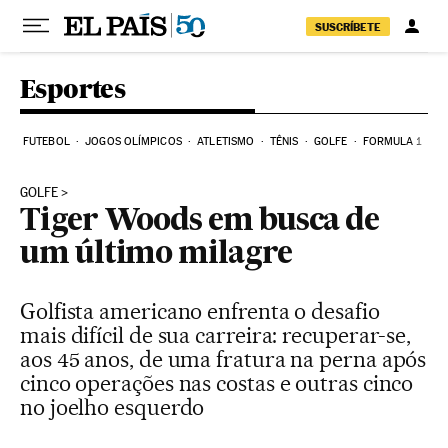
Pular para o conteúdo
SUSCRÍBETE
Esportes
FUTEBOL
JOGOS OLÍMPICOS
ATLETISMO
TÊNIS
GOLFE
FORMULA 1
GOLFE
Tiger Woods em busca de
um último milagre
Golfista americano enfrenta o desafio
mais difícil de sua carreira: recuperar-se,
aos 45 anos, de uma fratura na perna após
cinco operações nas costas e outras cinco
no joelho esquerdo