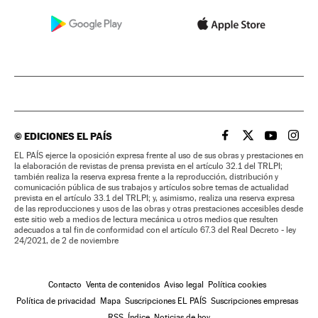
©
EDICIONES EL PAÍS
EL PAÍS BRASIL EN
EL PAÍS BRASI
EL PAÍS B
EL PA
EL PAÍS ejerce la oposición expresa frente al uso de sus obras y prestaciones en
la elaboración de revistas de prensa prevista en el artículo 32.1 del TRLPI;
también realiza la reserva expresa frente a la reproducción, distribución y
comunicación pública de sus trabajos y artículos sobre temas de actualidad
prevista en el artículo 33.1 del TRLPI; y, asimismo, realiza una reserva expresa
de las reproducciones y usos de las obras y otras prestaciones accesibles desde
este sitio web a medios de lectura mecánica u otros medios que resulten
adecuados a tal fin de conformidad con el artículo 67.3 del Real Decreto - ley
24/2021, de 2 de noviembre
Contacto
Venta de contenidos
Aviso legal
Política cookies
Política de privacidad
Mapa
Suscripciones EL PAÍS
Suscripciones empresas
RSS
Índice
Noticias de hoy