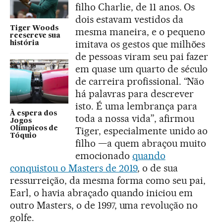
filho Charlie, de 11 anos. Os
dois estavam vestidos da
Tiger Woods
mesma maneira, e o pequeno
reescreve sua
imitava os gestos que milhões
história
de pessoas viram seu pai fazer
em quase um quarto de século
de carreira profissional. “Não
há palavras para descrever
isto. É uma lembrança para
À espera dos
toda a nossa vida”, afirmou
Jogos
Olímpicos de
Tiger, especialmente unido ao
Tóquio
filho —a quem abraçou muito
emocionado
quando
conquistou o Masters de 2019
, o de sua
ressurreição, da mesma forma como seu pai,
Earl, o havia abraçado quando iniciou em
outro Masters, o de 1997, uma revolução no
golfe.