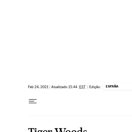
Pular para o conteúdo
ESPAÑA
Feb 24, 2021
|
Atualizado 15:44
EST
|
Edição:
Tiger Woods