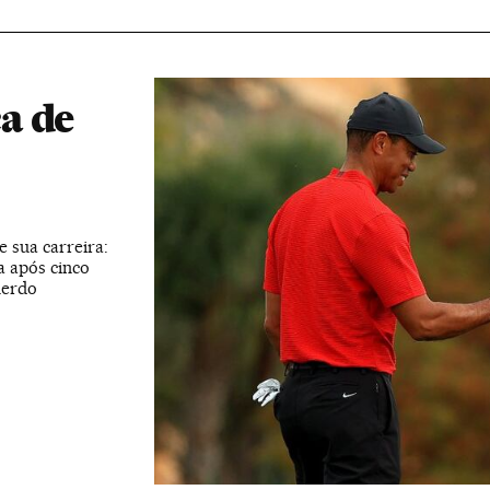
a de
e sua carreira:
a após cinco
uerdo