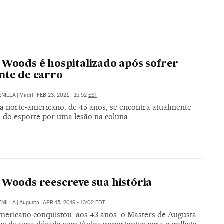
 Woods é hospitalizado após sofrer
nte de carro
ENILLA
|
Madri
|
FEB 23, 2021 - 15:52
EST
ta norte-americano, de 45 anos, se encontra atualmente
o do esporte por uma lesão na coluna
 Woods reescreve sua história
ENILLA
|
Augusta
|
APR 15, 2019 - 13:02
EDT
mericano conquistou, aos 43 anos, o Masters de Augusta