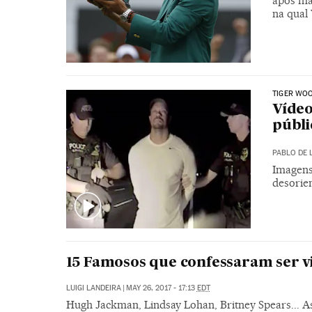
após mai
na qual
TIGER WO
Víde
públi
PABLO DE 
Imagens
desorie
15 Famosos que confessaram ser v
LUIGI LANDEIRA
|
MAY 26, 2017 - 17:13
EDT
Hugh Jackman, Lindsay Lohan, Britney Spears... A