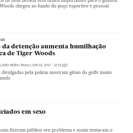
s de uma década sem títulos importantes para o golfista,
 Woods chegou ao fundo do poço esportivo e pessoal
ODS
o da detenção aumenta humilhação
ca de Tiger Woods
LLANO NEIRA
|
Miami
|
JUN 01, 2017 - 12:21
EDT
 divulgadas pela polícia mostram gênio do golfe muito
ntado
iciados em sexo
ssim fizeram público seu problema e assim tentaram o