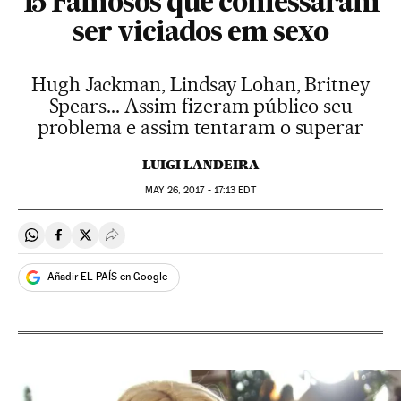
15 Famosos que confessaram
ser viciados em sexo
Hugh Jackman, Lindsay Lohan, Britney
Spears... Assim fizeram público seu
problema e assim tentaram o superar
LUIGI LANDEIRA
MAY
26, 2017 - 17:13
EDT
Compartir en Whatsapp
Compartir en Facebook
Compartir en Twitter
Desplegar Redes Sociales
Añadir EL PAÍS en Google