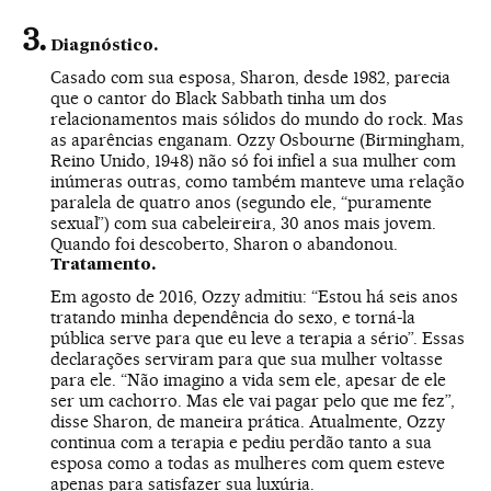
Diagnóstico.
Casado com sua esposa, Sharon, desde 1982, parecia
que o cantor do Black Sabbath tinha um dos
relacionamentos mais sólidos do mundo do rock. Mas
as aparências enganam. Ozzy Osbourne (Birmingham,
Reino Unido, 1948) não só foi infiel a sua mulher com
inúmeras outras, como também manteve uma relação
paralela de quatro anos (segundo ele, “puramente
sexual”) com sua cabeleireira, 30 anos mais jovem.
Quando foi descoberto, Sharon o abandonou.
Tratamento.
Em agosto de 2016, Ozzy admitiu: “Estou há seis anos
tratando minha dependência do sexo, e torná-la
pública serve para que eu leve a terapia a sério”. Essas
declarações serviram para que sua mulher voltasse
para ele. “Não imagino a vida sem ele, apesar de ele
ser um cachorro. Mas ele vai pagar pelo que me fez”,
disse Sharon, de maneira prática. Atualmente, Ozzy
continua com a terapia e pediu perdão tanto a sua
esposa como a todas as mulheres com quem esteve
apenas para satisfazer sua luxúria.