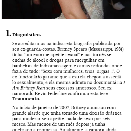
Diagnóstico.
Se acreditarmos na indiscreta biografia publicada por
seu ex-guarda-costas, Britney Spears (Mississippi, 1981)
tinha “um enorme apetite sexual” e nas turnês se
enchia de álcool e drogas para mergulhar em
banheiras de hidromassagem e camas redondas onde
fazia de tudo: “Sexo com mulheres, trios, orgias...”. O
ex-funcionário garante que a estrela chegou a assediá-
lo sexualmente, e ela mesma admite no documentário
I
Am Britney Jean
seus excessos amorosos. Seu ex-
namorado Kevin Federline confirmou esta tese.
Tratamento.
No início de janeiro de 2007, Britney anunciou com
grande alarde que tinha tomado uma decisão drástica
para moderar seu apetite: nada de sexo por seis
meses. Mas menos de um mês depois já tinha
quebrado a promessa. Atualmente, a cantora ainda