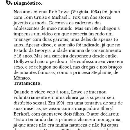
Diagnóstico.
Nos anos oitenta Rob Lowe (Virginia, 1964) foi, junto
com Tom Cruise e Michael J. Fox, um dos atores
juvenis da moda. Decorava os cadernos das
adolescentes de meio mundo. Mas em 1988 chegou à
imprensa um vídeo em que aparecia fazendo um
‘ménage’ com duas garotas, uma delas de apenas 16
anos. Apesar disso, o ator não foi indicado, já que no
Estado da Geórgia, a idade mínima de consentimento
é 16 anos. Mas sua carreira despencou desde então.
Hollywood não o perdoou. Ele confessou seu vício em
sexo, e se refugiou no álcool, nas drogas e nos braços
de amantes famosas, como a princesa Stephanie, de
Mônaco.
Tratamento.
Quando o vídeo veio à tona, Lowe se internou
voluntariamente em uma clínica para superar seu
distúrbio sexual. Em 1991, em uma tentativa de sair de
suas misérias, se casou com a maquiadora Sheryl
Berkoff, com quem teve dois filhos. O ator declarou:
“Estou tentando dar a primeira chance à monogamia,
já que antes não era minha natureza e não fui capaz