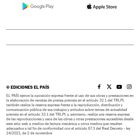
©
EDICIONES EL PAÍS
EL PAÍS BRASIL EN
EL PAÍS BRASI
EL PAÍS B
EL PA
EL PAÍS ejerce la oposición expresa frente al uso de sus obras y prestaciones en
la elaboración de revistas de prensa prevista en el artículo 32.1 del TRLPI;
también realiza la reserva expresa frente a la reproducción, distribución y
comunicación pública de sus trabajos y artículos sobre temas de actualidad
prevista en el artículo 33.1 del TRLPI; y, asimismo, realiza una reserva expresa
de las reproducciones y usos de las obras y otras prestaciones accesibles desde
este sitio web a medios de lectura mecánica u otros medios que resulten
adecuados a tal fin de conformidad con el artículo 67.3 del Real Decreto - ley
24/2021, de 2 de noviembre