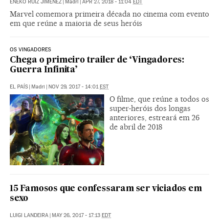
ENEKO RUIZ JIMÉNEZ
|
Madri
|
APR 27, 2018 - 11:04
EDT
Marvel comemora primeira década no cinema com evento
em que reúne a maioria de seus heróis
OS VINGADORES
Chega o primeiro trailer de ‘Vingadores:
Guerra Infinita’
EL PAÍS
|
Madri
|
NOV 29, 2017 - 14:01
EST
O filme, que reúne a todos os
super-heróis dos longas
anteriores, estreará em 26
de abril de 2018
15 Famosos que confessaram ser viciados em
sexo
LUIGI LANDEIRA
|
MAY 26, 2017 - 17:13
EDT