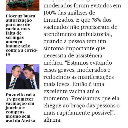
moderados foram evitados em
100% das análises de
Fiocruz busca
imunizados. E que 78% dos
autorização
para uso de
vacinados não precisaram de
vacina, mas
atendimento ambulatorial,
falta de
seringas
quando a pessoa tem um
ameaça
imunização
sintoma importante que
contra a covid-
necessita de assistência
19
médica. “Estamos evitando
casos graves, moderados e
reduzindo as manifestações
mais leves. Então é uma
excelente vacina até o
Pazuello vai a
momento. Precisamos que ela
TV prometer
vacinação em
chegue ao braço das pessoas o
janeiro e
mais rapidamente possível”,
compras
mesmo sem
afirma.
aval da Anvisa