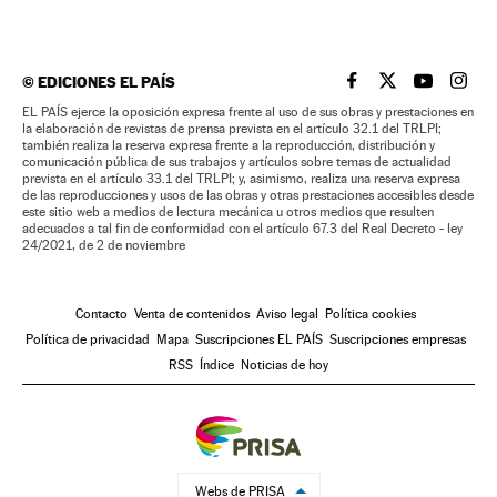
©
EDICIONES EL PAÍS
EL PAÍS BRASIL EN
EL PAÍS BRASI
EL PAÍS B
EL PA
EL PAÍS ejerce la oposición expresa frente al uso de sus obras y prestaciones en
la elaboración de revistas de prensa prevista en el artículo 32.1 del TRLPI;
también realiza la reserva expresa frente a la reproducción, distribución y
comunicación pública de sus trabajos y artículos sobre temas de actualidad
prevista en el artículo 33.1 del TRLPI; y, asimismo, realiza una reserva expresa
de las reproducciones y usos de las obras y otras prestaciones accesibles desde
este sitio web a medios de lectura mecánica u otros medios que resulten
adecuados a tal fin de conformidad con el artículo 67.3 del Real Decreto - ley
24/2021, de 2 de noviembre
Contacto
Venta de contenidos
Aviso legal
Política cookies
Política de privacidad
Mapa
Suscripciones EL PAÍS
Suscripciones empresas
RSS
Índice
Noticias de hoy
Webs de PRISA