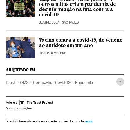
outros mitos criam pandemia de
desinformação na luta contra a
covid-19
BEATRIZ JUCÁ
| SÃO PAULO
Vacina contra a covid-19, do veneno
ao antídoto em um ano
JAVIER SAMPEDRO
ARQUIVADO EM
Brasil
OMS
Coronavirus Covid-19
Pandemia
Coronavirus
Doenças infecciosas
Doenças respiratórias
Ministério Saúde
Vacinas
Sinovac
João Doria Júnior
Adere a
Mais informações
São Paulo
Jair Bolsonaro
Eduardo Pazuello
Vacinação
aquí
Si está interesado en licenciar este contenido, pinche