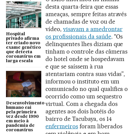
desta quarta-feira que essas
ameaças, sempre feitas através
de chamadas de voz ou de
vídeo,
visavam a amedrontar
Hospital
os profissionais da saúde
. "Os
privado afirma
delinquentes lhes diziam que
ter criado novo
exame genético
tinham o controle das câmeras
que detecta
coronavírus em
do hotel onde se hospedavam
larga escala
e que se saíssem à rua
atentariam contra suas vidas”,
informou o instituto em um
comunicado no qual qualifica o
ocorrido como um sequestro
virtual. Com a chegada dos
Desenvolvimento
humano cai
agentes aos dois hotéis do
pela primeira
vez desde 1990
bairro de Tacubaya, os 14
em meio à
enfermeiros
foram liberados
pandemia de
coronavírus
sem violência e em bom