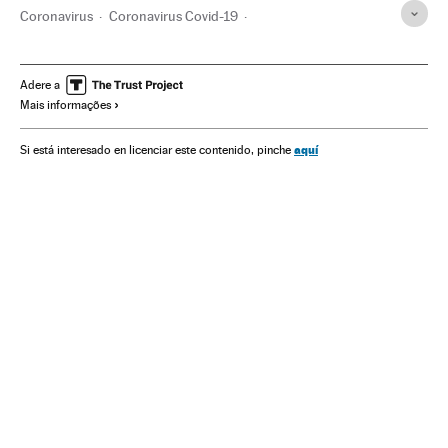
Coronavirus
Coronavirus Covid-19
Doenças respiratórias
Pneumonia
Emergencia sanitaria
Doenças infecciosas
Assistência sanitária
Sociedade
Adere a
Mais informações
México
Cidade México
Sequestros
Pandemia
Chantagens
Quadrilhas
aquí
Si está interesado en licenciar este contenido, pinche