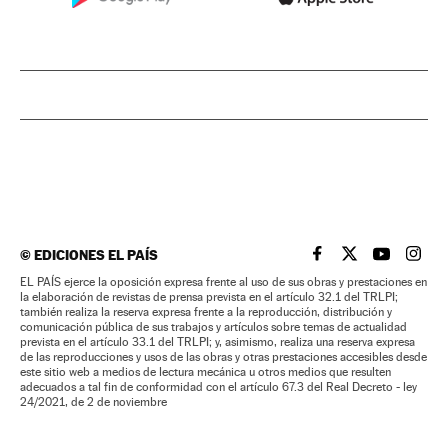
©
EDICIONES EL PAÍS
EL PAÍS BRASIL EN
EL PAÍS BRASI
EL PAÍS B
EL PA
EL PAÍS ejerce la oposición expresa frente al uso de sus obras y prestaciones en
la elaboración de revistas de prensa prevista en el artículo 32.1 del TRLPI;
también realiza la reserva expresa frente a la reproducción, distribución y
comunicación pública de sus trabajos y artículos sobre temas de actualidad
prevista en el artículo 33.1 del TRLPI; y, asimismo, realiza una reserva expresa
de las reproducciones y usos de las obras y otras prestaciones accesibles desde
este sitio web a medios de lectura mecánica u otros medios que resulten
adecuados a tal fin de conformidad con el artículo 67.3 del Real Decreto - ley
24/2021, de 2 de noviembre