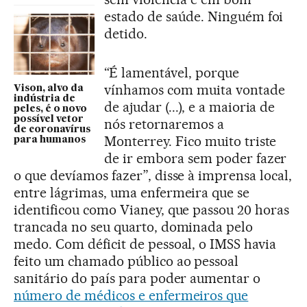
estado de saúde. Ninguém foi
detido.
“É lamentável, porque
vínhamos com muita vontade
Vison, alvo da
indústria de
de ajudar (...), e a maioria de
peles, é o novo
possível vetor
nós retornaremos a
de coronavírus
Monterrey. Fico muito triste
para humanos
de ir embora sem poder fazer
o que devíamos fazer”, disse à imprensa local,
entre lágrimas, uma enfermeira que se
identificou como Vianey, que passou 20 horas
trancada no seu quarto, dominada pelo
medo. Com déficit de pessoal, o IMSS havia
feito um chamado público ao pessoal
sanitário do país para poder aumentar o
número de médicos e enfermeiros que